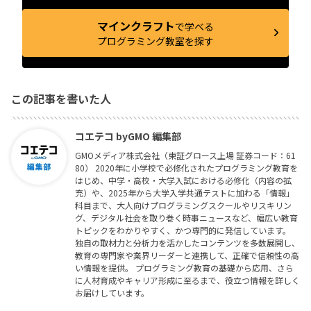
マインクラフト
で学べる
プログラミング教室を探す
この記事を書いた人
コエテコ byGMO 編集部
GMOメディア株式会社（東証グロース上場 証券コード：61
80） 2020年に小学校で必修化されたプログラミング教育を
はじめ、中学・高校・大学入試における必修化（内容の拡
充）や、2025年から大学入学共通テストに加わる「情報」
科目まで、大人向けプログラミングスクールやリスキリン
グ、デジタル社会を取り巻く時事ニュースなど、幅広い教育
トピックをわかりやすく、かつ専門的に発信しています。
独自の取材力と分析力を活かしたコンテンツを多数展開し、
教育の専門家や業界リーダーと連携して、正確で信頼性の高
い情報を提供。 プログラミング教育の基礎から応用、さら
に人材育成やキャリア形成に至るまで、役立つ情報を詳しく
お届けしています。