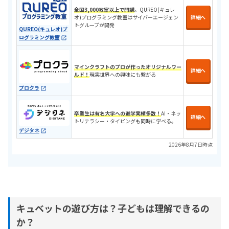
全国3,000教室以上で開講
。QUREO(キュレ
オ)プログラミング教室はサイバーエージェン
詳細へ
トグループが開発
QUREO(キュレオ)プ
ログラミング教室
マインクラフトのプロが作ったオリジナルワー
詳細へ
ルド！
現実世界への興味にも繋がる
プロクラ
卒業生は有名大学への進学実績多数！
AI・ネッ
詳細へ
トリテラシー・タイピングも同時に学べる。
デジタネ
2026年8月7日時点
キュベットの遊び方は？子どもは理解できるの
か？