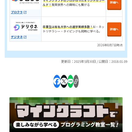
マインクラフトのプロが作ったオリジナルワー
詳細へ
ルド！
現実世界への興味にも繋がる
プロクラ
卒業生は有名大学への進学実績多数！
AI・ネッ
詳細へ
トリテラシー・タイピングも同時に学べる。
デジタネ
2026年8月7日時点
更新日：2025年5月30日 / 公開日：2018.01.09