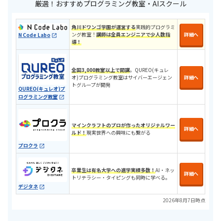
厳選！おすすめプログラミング教室・AIスクール
角川ドワンゴ学園が運営する
実践的プログラミ
ング教室！
講師は全員エンジニアで少人数指
詳細へ
N Code Labo
導！
全国3,000教室以上で開講
。QUREO(キュレ
オ)プログラミング教室はサイバーエージェン
詳細へ
トグループが開発
QUREO(キュレオ)プ
ログラミング教室
マインクラフトのプロが作ったオリジナルワー
詳細へ
ルド！
現実世界への興味にも繋がる
プロクラ
卒業生は有名大学への進学実績多数！
AI・ネッ
詳細へ
トリテラシー・タイピングも同時に学べる。
デジタネ
2026年8月7日時点