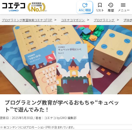
AIに相談
リスト
履歴
メニュー
プログラミング教室検索コエテコTOP
コエテコマガジン
プログラミング
プロ
プログラミング教育が学べるおもちゃ“キュベッ
ト”で遊んでみた！
更新日：
2025年5月30日
/
著者：コエテコ byGMO 編集部
※ 本コンテンツにはプロモーション（PR）が含まれています。