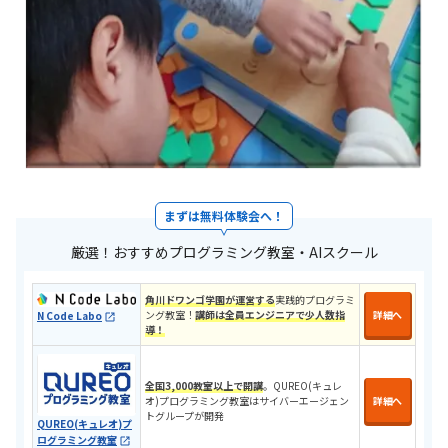
まずは無料体験会へ！
厳選！おすすめプログラミング教室・AIスクール
角川ドワンゴ学園が運営する
実践的プログラミ
ング教室！
講師は全員エンジニアで少人数指
詳細へ
N Code Labo
導！
全国3,000教室以上で開講
。QUREO(キュレ
オ)プログラミング教室はサイバーエージェン
詳細へ
トグループが開発
QUREO(キュレオ)プ
ログラミング教室