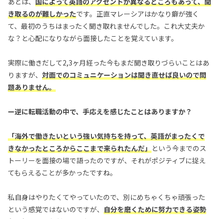
あとは、
国によって英語のアクセントが異なるところもあって、聞
き取るのが難しかった
です。正直マレーシアはかなり癖が強く
て、最初のうちはまったく聞き取れませんでした。これ大丈夫か
な？と心配になりながら面接したことを覚えています。
実際に働きだして2,3ヶ月経った今もまだ聞き取りづらいことはあ
りますが、
対面でのコミュニケーションは聞き直せば良いので問
題ありません。
ー逆に転職活動の中で、手応えを感じたことはありますか？
「海外で働きたいという強い気持ちを持って、英語がまったくで
きなかったところからここまで来られたんだ」
という今までのス
トーリーを面接の場で語ったのですが、それがポジティブに捉え
てもらえることが多かったですね。
私自身はやりたくてやっていたので、別にめちゃくちゃ頑張った
という感覚ではないのですが、
自分を磨くために努力できる姿勢