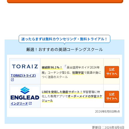
迷ったらまずは無料カウンセリング・無料トライアル！
厳選！おすすめの英語コーチングスクール
「
継続率96.1%！
英会話完全ガイド2024年
公式
版」コーチング型1位、
短期学習
で英語が身に
サイトへ
TORAIZ(トライズ)
つく注目のスクール
LINEを使用した徹底サポート！
学習管理に特
公式
化した専用アプリで
オーダーメイドの学習スケ
サイトへ
ジュール
イングリード
2026年8月8日時点
更新日：2026年8月6日