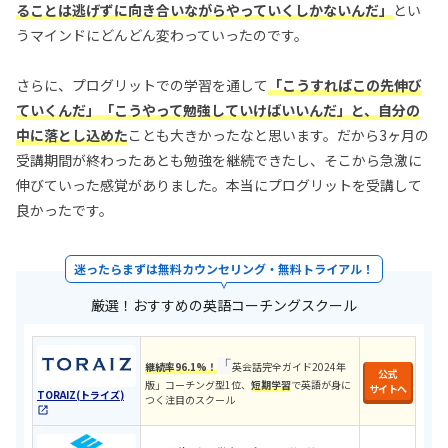
ることは逃げずに向き合いながらやっていくしかないんだ」
とい
うマインドにどんどん変わっていったのです。
さらに、プログリットでの学習を通して
「こうすればこの先伸び
ていくんだ」「こうやって勉強していけばいいんだ」と、自分の
中に落とし込めた
ことも大きかったなと思います。だから3ヶ月の
受講期間が終わったあとも勉強を継続できたし、そこから急激に
伸びていった感覚がありました。本当にプログリットを受講して
良かったです。
迷ったらまずは無料カウンセリング・無料トライアル！
厳選！おすすめの英語コーチングスクール
「
継続率96.1%！
英会話完全ガイド2024年
公式
版」コーチング型1位、
短期学習
で英語が身に
サイトへ
TORAIZ(トライズ)
つく注目のスクール