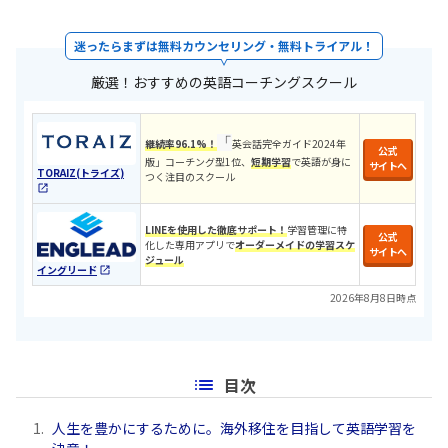
迷ったらまずは無料カウンセリング・無料トライアル！
厳選！おすすめの英語コーチングスクール
「
継続率96.1%！
英会話完全ガイド2024年
公式
版」コーチング型1位、
短期学習
で英語が身に
サイトへ
TORAIZ(トライズ)
つく注目のスクール
LINEを使用した徹底サポート！
学習管理に特
公式
化した専用アプリで
オーダーメイドの学習スケ
サイトへ
ジュール
イングリード
2026年8月8日時点
目次
1.
人生を豊かにするために。海外移住を目指して英語学習を