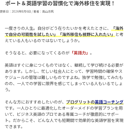
ポート＆英語学習の習慣化で海外移住を実現！
更新日：
2026年8月6日
/
著者：高山志帆
一度きりの人生。自分がどう在りたいかを考えたときに、
「海外
で自分の可能性を試したい」「海外移住も視野に入れたい」
と考
えている人もいるのではないでしょうか。
そうなると、必要になってくるのが
「英語力」
。
英語はすぐに身につくものではなく、継続して学び続ける必要が
あります。しかし、忙しい社会人にとって、学習時間の確保やス
ケジュールの管理は難しいものですよね。独学で勉強してみたも
のの、一人での学習に限界を感じてしまっている人もいるでしょ
う。
そんな方におすすめしたいのが、
プログリッ
トの
英語コーチング
です。一人ひとりに最適化したオーダーメイドの学習プランを用
いて、ビジネス英語のプロである専属コーチが徹底的にサポー
ト。だからこそ、どんな人でも短期間で効果的な英語学習を実現
できます。