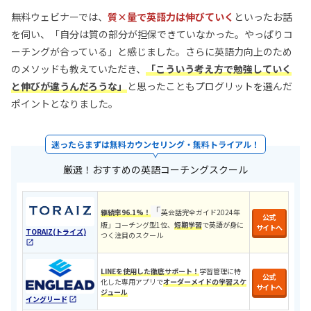
無料ウェビナーでは、
質×量で英語力は伸びていく
といったお話
を伺い、「自分は質の部分が担保できていなかった。やっぱりコ
ーチングが合っている」と感じました。さらに英語力向上のため
のメソッドも教えていただき、
「こういう考え方で勉強していく
と伸びが違うんだろうな」
と思ったこともプログリットを選んだ
ポイントとなりました。
迷ったらまずは無料カウンセリング・無料トライアル！
厳選！おすすめの英語コーチングスクール
「
継続率96.1%！
英会話完全ガイド2024年
公式
版」コーチング型1位、
短期学習
で英語が身に
サイトへ
TORAIZ(トライズ)
つく注目のスクール
LINEを使用した徹底サポート！
学習管理に特
公式
化した専用アプリで
オーダーメイドの学習スケ
サイトへ
ジュール
イングリード