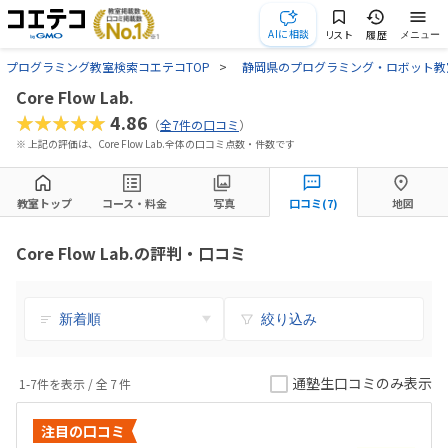
AIに相談
リスト
履歴
メニュー
プログラミング教室検索コエテコTOP
静岡県のプログラミング・ロボット教
Core Flow Lab.
★★★★★
4.86
（
全7件の口コミ
）
※ 上記の評価は、Core Flow Lab.全体の口コミ点数・件数です
教室トップ
コース・料金
写真
口コミ(7)
地図
Core Flow Lab.の評判・口コミ
絞り込み
通塾生口コミのみ表示
1-7件を表示 / 全
7
件
注目の口コミ