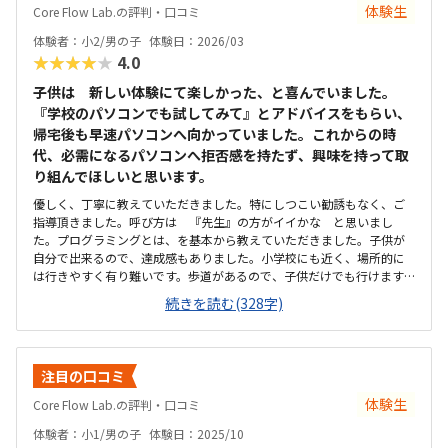
体験生
Core Flow Lab.の評判・口コミ
体験者：小2/男の子
体験日：2026/03
★★★★★
4.0
子供は 新しい体験にて楽しかった、と喜んでいました。
『学校のパソコンでも試してみて』とアドバイスをもらい、
帰宅後も早速パソコンへ向かっていました。これからの時
代、必需になるパソコンへ拒否感を持たず、興味を持って取
り組んでほしいと思います。
優しく、丁寧に教えていただきました。特にしつこい勧誘もなく、ご
指導頂きました。呼び方は 『先生』の方がイイかな と思いまし
た。プログラミングとは、を基本から教えていただきました。子供が
自分で出来るので、達成感もありました。小学校にも近く、場所的に
は行きやすく有り難いです。歩道があるので、子供だけでも行けます
新しい建物にて、木の香りがしてキレイでした。いつも、外から教室
続きを読む(328字)
が見えるので 解放感はあります。入会金１万円、月３回9,800円、月
６回17,000円１回９０分 時間が長めで、子供が夢中にいつまでもの
めり込みますね。時間を過ぎても優しく見守ってくれます。気楽に体
験申込が出来て、親切に体験、教えていただきました。パソコンへ触
注目の口コミ
れる楽しさを教わりました。
体験生
Core Flow Lab.の評判・口コミ
体験者：小1/男の子
体験日：2025/10