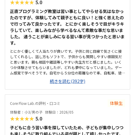
★★★★★
5.0
正直プログラミング教室は習い事としてやらせる気はなかっ
たのですが、体験してみて親子ともに良い！と強く思えたの
で行ってみて良かったです。 とにかく楽しそうで目がキラキ
ラしていて、楽しみながら学べるなんて素敵な事だな思いま
した。 通うことが楽しみになる習い事が見つかったと思いま
す。
とにかく優しくて人当たりが良いです。子供と同じ目線で気さくに接
してくれるし、話し方もソフトで、子供からも質問しやすい雰囲気だ
と思います。親も相談や雑談等しやすい先生方だと感じました。いく
つか体験させてもらいましたが、どれも夢中になっていました。ゲー
ム感覚で学べそうです。自宅から５分位の距離なので車、自転車、徒
歩でも通えそうです。場所もわかりやすいので、今後子供一人で行く
続きを読む(392字)
事になっても安心です。それも決め手になりました。新築でとても綺
麗でお洒落です。窓が大きく部屋の中は明るくて過ごしやすいと思い
ました。プログラミング教室の相場がわからず、他の習い事よりは高
額かなと思いましたが、プログラミング教室としては良心的な金額の
体験生
Core Flow Lab.の評判・口コミ
ようです。行く前からワクワクしており、体験後も楽しかったー！と
ニコニコでした。雰囲気も良く、場所見知り＆人見知りの息子です
体験者：小3/男の子
体験日：2026/05
が、とてもリラックスして過ごせていました。
★★★★★
5.0
子どもに合う習い事を探していたため、子どもが集中しつつ
も楽しそうに取り組んでいる姿が親として嬉しかったです。