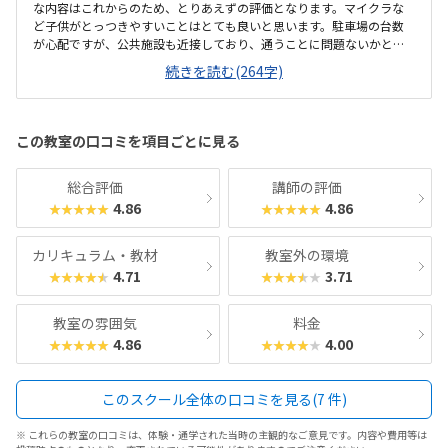
な内容はこれからのため、とりあえずの評価となります。マイクラな
ど子供がとっつきやすいことはとても良いと思います。駐車場の台数
が心配ですが、公共施設も近接しており、通うことに問題ないかと思
います。素晴らしい環境だと思います。ビルの一角ではなく独立施設で
続きを読む(264字)
あり、子供も安心して学べるかと思いました。他の教室は見ていませ
んが、妥当だと思います。具体的な内容はこれからですが、施設や教
材は充実しているかと思います。
この教室の口コミを項目ごとに見る
総合評価
講師の評価
4.86
4.86
★★★★★
★★★★★
カリキュラム・教材
教室外の環境
4.71
3.71
★★★★★
★★★★★
教室の雰囲気
料金
4.86
4.00
★★★★★
★★★★★
このスクール全体の口コミを見る(7 件)
※ これらの教室の口コミは、体験・通学された当時の主観的なご意見です。内容や費用等は