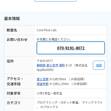
基本情報
教室名
Core Flow Lab.
お問い合わせ
お気軽にお電話ください。
070-9191-8072
住所
〒418-0077
静岡県
富士宮市
東町
8-19 （株式会社
地図
AppBuild内）
アクセス・
（JR身延線）
富士宮駅
から約780m
交通手段
（JR身延線）
源道寺駅
から約1,350m
対象学年
小学1年生～高校生
カテゴリ
プログラミング・ロボット教室
マインクラフト
ロブロックス