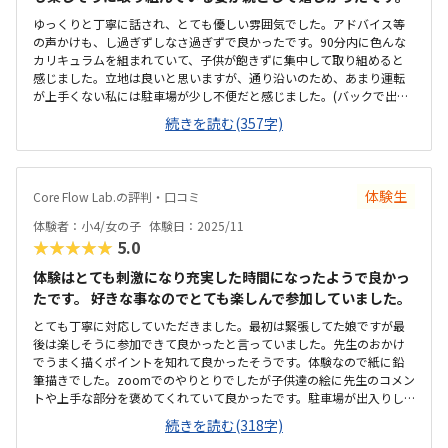
ゆっくりと丁寧に話され、とても優しい雰囲気でした。アドバイス等
の声かけも、し過ぎずしなさ過ぎずで良かったです。90分内に色んな
カリキュラムを組まれていて、子供が飽きずに集中して取り組めると
感じました。立地は良いと思いますが、通り沿いのため、あまり運転
が上手くない私には駐車場が少し不便だと感じました。(バックで出る
場合は、特に怖い。)おしゃれで清潔感があり、明るく広々していて良
続きを読む(357字)
かったです。息子には少し椅子が高かったようで、足がぶらぶらして
しまっていました。料金、回数ともに適正だと思いました。振替が出
来るという点も助かります。また試験が受けられるという点も、交通
費がかからず嬉しいです。穏やかで集中して出来る空間、質問しやす
体験生
Core Flow Lab.の評判・口コミ
い雰囲気があり良かったです。教材もどんどんレベルアップしていけ
るので、成長が楽しみです。
体験者：小4/女の子
体験日：2025/11
★★★★★
5.0
体験はとても刺激になり充実した時間になったようで良かっ
たです。 好きな事なのでとても楽しんで参加していました。
とても丁寧に対応していただきました。最初は緊張してた娘ですが最
後は楽しそうに参加できて良かったと言っていました。先生のおかけ
でうまく描くポイントを知れて良かったそうです。体験なので紙に鉛
筆描きでした。zoomでのやりとりでしたが子供達の絵に先生のコメン
トや上手な部分を褒めてくれていて良かったです。駐車場が出入りし
にくかったです。それ以外は場所も分かりやすく近くだったので良か
続きを読む(318字)
ったです。新しくキレイで明るい室内でした。木の温もりを感じる室