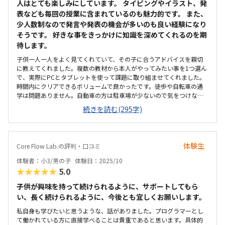
人はとても楽しみにしています。 タイピングやイラスト、発
表なども毎回の授業に含まれているのも魅力的です。 また、
少人数制なので発言や発表の機会が多いのも良い経験になり
そうです。 好きな事をきっかけに知識を深めてくれるのを期
待します。
子供一人一人をよく見てくれていて、その子に合うアドバイスを親切
に教えてくれました。複数の教材から本人がやってみたい事を1つ選ん
で、実際にPCとタブレットを使って課題に取り組ませてくれました。
時間内にクリアできるボリュームで良かったです。徒歩や自転車の通
学は問題ありません。自動車の方は駐車場が少ないので気をつけなけ
ればならないかもしれません。できたばかりの新しい建物でした。開
続きを読む(295字)
放感があり、暖かく、落ち着く印象でした。大きめのディスプレイのP
Cで授業もうけやすそうです。体験ではメインのプログラミングだけで
したが、実際の授業ではプログラミング以外のことも学べるようなの
で良心的だと感じました。
体験生
Core Flow Lab.の評判・口コミ
体験者：小3/男の子
体験日：2025/10
★★★★★
5.0
子供が興味を持って続けられるように、サポートしてもら
い、長く続けられるように、今後とも宜しくお願いします。
私自身も学びたいと思うような、話がありました。プログラマーとし
て働かれている方に直接学べることは貴重であると思います。具体的