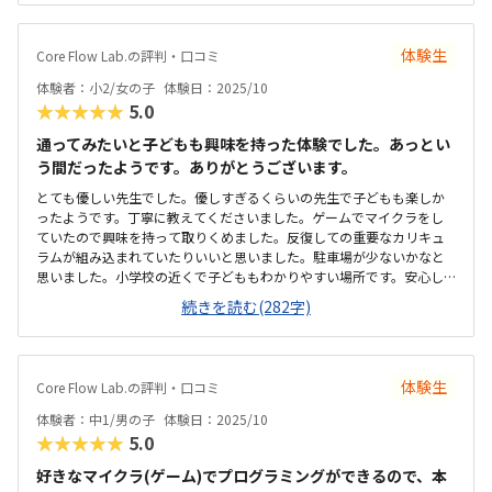
内で落ち着いた感じで居やすかったです。インストラクターの先生の
指導なので少し高く感じますがしょうがないかなぁと思います。先生
が直接上手な所、先生が好きな部分などを教えてくれるのでとても喜
体験生
Core Flow Lab.の評判・口コミ
んでました！
体験者：小2/女の子
体験日：2025/10
★★★★★
5.0
通ってみたいと子どもも興味を持った体験でした。あっとい
う間だったようです。ありがとうございます。
とても優しい先生でした。優しすぎるくらいの先生で子どもも楽しか
ったようです。丁寧に教えてくださいました。ゲームでマイクラをし
ていたので興味を持って取りくめました。反復しての重要なカリキュ
ラムが組み込まれていたりいいと思いました。駐車場が少ないかなと
思いました。小学校の近くで子どももわかりやすい場所です。安心し
て通うことができます？おしゃれでキレイでした。外装からおしゃれ
続きを読む(282字)
でカフェに通っている気がします。おしゃれな場所で勉強できること
楽しみにしています。他の習い事に比べ少し高めですが自分で教えら
れないことを様々な教材で教えてくれるためこれくらいかな？と思い
ます。
体験生
Core Flow Lab.の評判・口コミ
体験者：中1/男の子
体験日：2025/10
★★★★★
5.0
好きなマイクラ(ゲーム)でプログラミングができるので、本