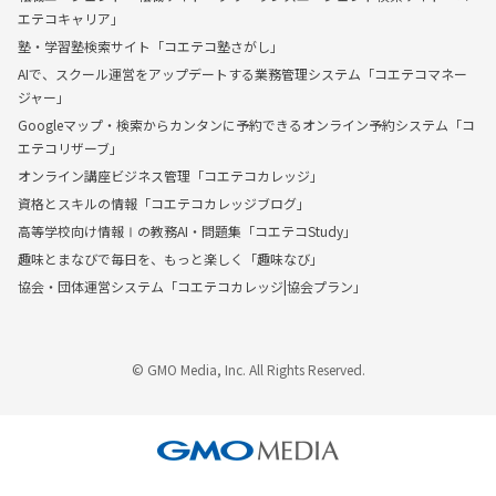
エテコキャリア」
塾・学習塾検索サイト「コエテコ塾さがし」
AIで、スクール運営をアップデートする業務管理システム「コエテコマネー
ジャー」
Googleマップ・検索からカンタンに予約できるオンライン予約システム「コ
エテコリザーブ」
オンライン講座ビジネス管理「コエテコカレッジ」
資格とスキルの情報「コエテコカレッジブログ」
高等学校向け情報Ⅰの教務AI・問題集「コエテコStudy」
趣味とまなびで毎日を、もっと楽しく「趣味なび」
協会・団体運営システム「コエテコカレッジ|協会プラン」
© GMO Media, Inc. All Rights Reserved.