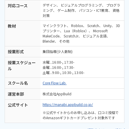
対応コース
デザイン
ビジュアルプログラミング
プログラ
ミング
ゲーム制作
パソコン・ICT教育
資格
対策
教材
マインクラフト
Roblox
Scratch
Unity
3D
プリンター
Lua（Roblox）
Microsoft
MakeCode
ScratchJr
ビジュアル言語
Blender
その他
授業形式
集団指導(少人数制)
授業スケジュー
水曜...16:00-, 17:30-
金曜...16:00-, 17:30-
ル
土曜...9:00-, 10:30-, 13:00-
スクール名
Core Flow Lab.
運営本部
株式会社AppBuild
公式サイト
https://manabi.appbuild.co.jp/
※公式サイトからのお申し込みは、口コミ投稿で
のAmazonギフトカードプレゼント対象外です