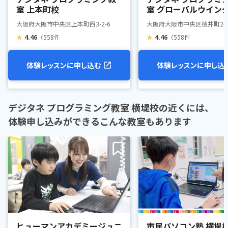
室 上本町校
室 グローバルウイン
大阪府大阪市中央区上本町西3-2-6
大阪府大阪市中央区徳井町2-2-
★
4.46
（558件
★
4.46
（558件
体験レッスンに申し込む
体験レッスンに申し込
デジタネ プログラミング教室 横堤校の近くには、
体験申し込みができるこんな教室もあります
ヒューマンアカデミージュニ
市民パソコン塾 横堤