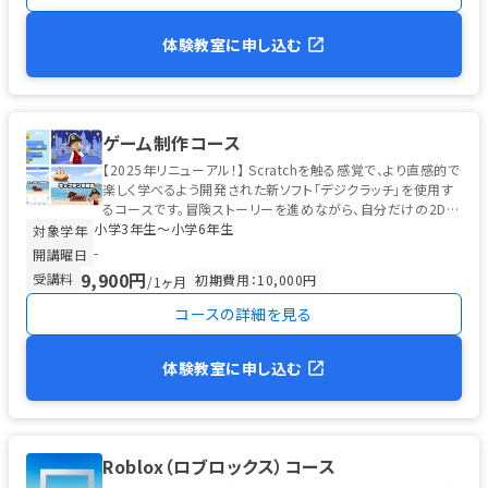
体験教室に申し込む
ゲーム制作コース
【2025年リニューアル！】 Scratchを触る感覚で、より直感的で
楽しく学べるよう開発された新ソフト「デジクラッチ」を使用す
るコースです。冒険ストーリーを進めながら、自分だけの2Dゲ
小学3年生〜小学6年生
ーム制作...
対象学年
-
開講曜日
9,900円
受講料
初期費用：10,000円
/1ヶ月
コースの詳細を見る
体験教室に申し込む
Roblox（ロブロックス）コース