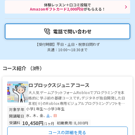
体験レッスン＋口コミ投稿で
Amazonギフトカード2,000円分
がもらえる！
電話で問い合わせ
【受付時間】平日・土日・祝祭日問わず
共通：10:00～18:30まで
コース紹介 （3件）
ロブロックスジュニアコース
大人気ゲームプラットフォームRobloxでプログラミングを本
格的に学ぶ前の基礎コースです。デジタネが独自開発した日
本初(※)のRoblox専用ビジュアルプログラミングソフトを使
小学1年生〜小学3年生
って学ぶので、プロ...
対象学年
水
木
金
土
日
開講曜日
10,450円
受講料
初期費用：8,000円
/1ヶ月
コースの詳細を見る