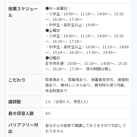
授業スケジュー
●水～金曜日：
・小学生：10:00～、11:10～、14:00～、15:10
ル
～、16:20～、17:30～
・中学生・高校生以上：19:00～
●土曜日
・小学生：10:00～、11:10～、14:00～、15:10
～、16:20～、17:30～
・中学生・高校生以上：10:00～、11:10～、14:00
～、15:10～、16:20～、17:30～、19:00～
●日曜日
全学年共通：10:00～、11:10～、14:00～、15:10
～、16:20～、17:30～ 夜の時間は無し
こだわり
駐車場あり
駐輪場あり
保護者見学可
振替制
度あり
教材レンタルあり
教材持ち帰り可能
休会制度あり
講師数
1人 （女性0 人、男性1人）
最大収容人数
4人
バリアフリー対
昔ながらの民家で開講しておりますので対応して
応
おりません