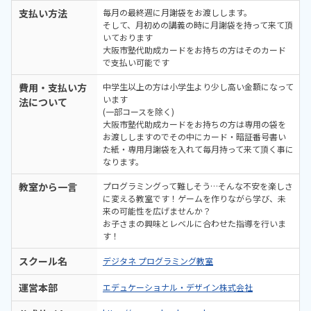
支払い方法
毎月の最終週に月謝袋をお渡しします。
そして、月初めの講義の時に月謝袋を持って来て頂
いております
大阪市塾代助成カードをお持ちの方はそのカード
で支払い可能です
費用・支払い方
中学生以上の方は小学生より少し高い金額になって
います
法について
(一部コースを除く)
大阪市塾代助成カードをお持ちの方は専用の袋を
お渡ししますのでその中にカード・暗証番号書い
た紙・専用月謝袋を入れて毎月持って来て頂く事に
なります。
教室から一言
プログラミングって難しそう…そんな不安を楽しさ
に変える教室です！ゲームを作りながら学び、未
来の可能性を広げませんか？
お子さまの興味とレベルに合わせた指導を行いま
す！
スクール名
デジタネ プログラミング教室
運営本部
エデュケーショナル・デザイン株式会社