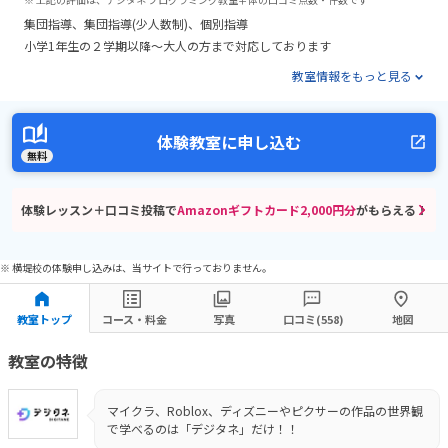
集団指導
集団指導(少人数制)
個別指導
小学1年生の２学期以降～大人の方まで対応しております
教室情報をもっと見る
体験教室に申し込む
無料
体験レッスン＋口コミ投稿で
Amazonギフトカード2,000円分
がもらえる！
※ 横堤校の体験申し込みは、当サイトで行っておりません。
教室トップ
コース・料金
写真
口コミ(558)
地図
教室の特徴
マイクラ、Roblox、ディズニーやピクサーの作品の世界観
で学べるのは「デジタネ」だけ！！