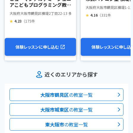
アこどもプログラミング教室
大阪府大阪市鶴見区横堤1-11-
鶴見横堤教室
大阪府大阪市鶴見区横堤2丁目22-13 多世代交流拠点ROOP(ループ)
★
4.16
（331件
★
4.23
（175件
体験レッスンに申し込む
体験レッスンに申し込
近くのエリアから探す
大阪市鶴見区
の教室一覧
大阪市城東区
の教室一覧
東大阪市
の教室一覧