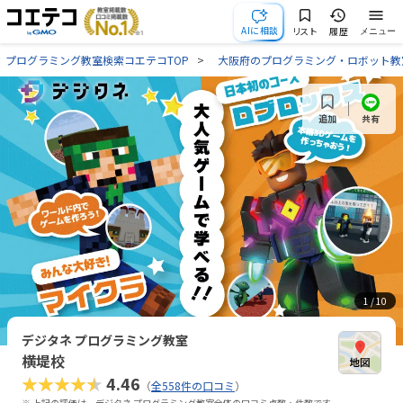
AIに相談
リスト
履歴
メニュー
プログラミング教室検索コエテコTOP
大阪府のプログラミング・ロボット教
共有
追加
1
/ 10
デジタネ プログラミング教室
横堤校
★★★★★
4.46
（
全558件の口コミ
）
※ 上記の評価は、デジタネ プログラミング教室全体の口コミ点数・件数です