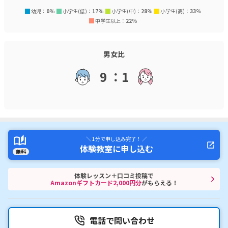
幼児：
0
%
小学生(低)：
17
%
小学生(中)：
28
%
小学生(高)：
33
%
中学生以上：
22
%
男女比
9 ：1
＼ 1分で申し込み完了！ ／
体験教室に申し込む
無料
体験レッスン＋口コミ投稿で
Amazonギフトカード2,000円分
がもらえる！
電話で問い合わせ