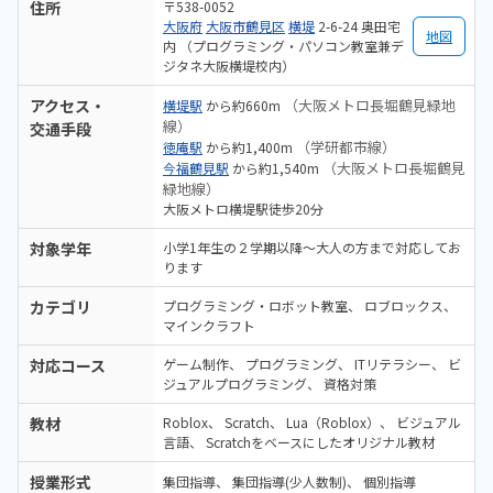
住所
〒538-0052
大阪府
大阪市鶴見区
横堤
2-6-24 奥田宅
地図
内 （プログラミング・パソコン教室兼デ
ジタネ大阪横堤校内）
アクセス・
（大阪メトロ長堀鶴見緑地
横堤駅
から約660m
線）
交通手段
（学研都市線）
徳庵駅
から約1,400m
（大阪メトロ長堀鶴見
今福鶴見駅
から約1,540m
緑地線）
大阪メトロ横堤駅徒歩20分
対象学年
小学1年生の２学期以降～大人の方まで対応してお
ります
カテゴリ
プログラミング・ロボット教室
ロブロックス
マインクラフト
対応コース
ゲーム制作
プログラミング
ITリテラシー
ビ
ジュアルプログラミング
資格対策
教材
Roblox
Scratch
Lua（Roblox）
ビジュアル
言語
Scratchをベースにしたオリジナル教材
授業形式
集団指導
集団指導(少人数制)
個別指導