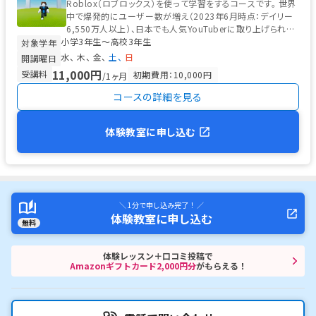
Roblox（ロブロックス）を使って学習をするコースです。 世界
中で爆発的にユーザー数が増え（2023年6月時点：デイリー
6,550万人以上）、日本でも人気YouTuberに取り上げられ、
小学3年生〜高校3年生
小中...
対象学年
水
木
金
土
日
開講曜日
11,000円
受講料
初期費用：10,000円
/1ヶ月
コースの詳細を見る
体験教室に申し込む
＼ 1分で申し込み完了！ ／
体験教室に申し込む
無料
体験レッスン＋口コミ投稿で
Amazonギフトカード2,000円分
がもらえる！