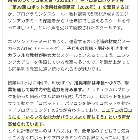
「第38回 ロボット活用社会貢献賞（2020年）」
を受賞する
ほ
か、プログラミングスクール・教材調査で5冠を達成するエジ
ソンアカデミーの保護者から「低年齢でも通えるスクールを作
ってほしい！」という声を受けて開校されたスクールです。
エジソンアカデミーと同じく、運営するのは老舗教材開発メー
カーのArtec（アーテック）。
子どもの興味・関心を引き出す
カラフルな教材が魅力大
なスクールといえるでしょう。エジソ
ンアカデミーを併設している教室も多いので、年齢が上がって
も同系列の教室に通い続けられるのが魅力です。
授業は1ヶ月に4回で、60分ずつ。
推奨年齢は年長〜小3で、授
業を通して集中力や創造力を育みます
。カリキュラムはブロッ
クを使った図形パズルに取り組む「パズル」、ロボットを組み
立てて動かす「ロボット」、パソコンを使ってロボットを動か
す「プログラミング」の3つが合わさっており、
コエテコの口コ
ミにも「いろいろな能力がバランスよく育ちそう」という声が
寄せられています
。
とくに評価が高いのは「パズル」で、低年齢の子どもでも気負
うことなくロボットやプログラミングの世界に入っていけると