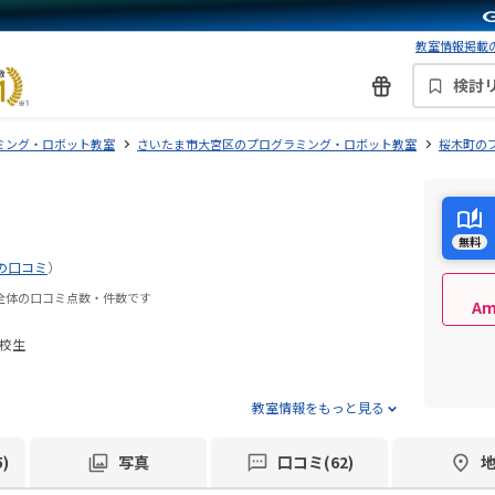
教室情報掲載の
検討
ミング・ロボット教室
さいたま市大宮区のプログラミング・ロボット教室
桜木町の
無料
の口コミ
）
ダー全体の口コミ点数・件数です
A
高校生
教室情報をもっと見る
)
写真
口コミ(62)