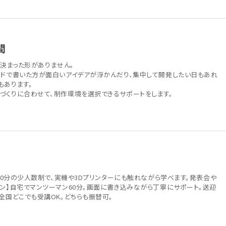
間
は、決まった形がありません。
ードで書いた方が面白いアイデアが浮かんだり、集中して開発したい日もあれ
もあります。
づくりに合わせて、制作環境を選択できるサポートをします。
。90分の少人数制で、実機や3Dプリンターにも触れながら学べます。発表会や
イン】自宅でマンツーマン60分。画面に書き込みながら丁寧にサポート。送迎
全国どこでも受講OK。どちらも振替可。