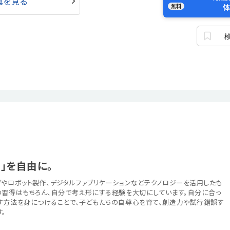
真を見る
無料
体
」を自由に。
グやロボット製作、デジタルファブリケーションなどテクノロジーを活用したも
の習得はもちろん、自分で考え形にする経験を大切にしています。自分に合っ
す方法を身につけることで、子どもたちの自尊心を育て、創造力や試行錯誤す
。