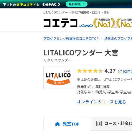
無料診断
LITALICOワンダー 大宮の詳細情報・口コミ・評判
プログラミング教室検索コエテコTOP
埼玉県のプログラ
LITALICOワンダー 大宮
リタリコワンダー
★★★★★
4.27
（
全62件
※ 上記の評価は、LITALICOワン
授業形式：
集団指導
対象学年： 幼児/小学生/中学生/
オンラインのコースを見る
コース・料金(5
教室TOP