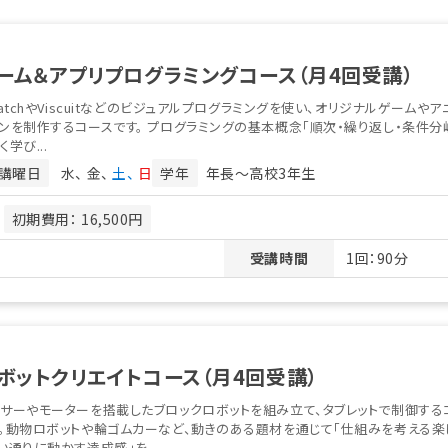
ーム＆アプリプログラミングコース（月4回受講）
ratchやViscuitなどのビジュアルプログラミングを使い、オリジナルゲームやア
ンを制作するコースです。 プログラミングの基本概念「順次・繰り返し・条件分
く学び...
講曜日
水
金
土
日
学年
年長〜高校3年生
月
初期費用： 16,500円
受講時間
1回：90分
ボットクリエイトコース（月4回受講）
サーやモーターを搭載したブロックロボットを組み立て、タブレットで制御する
。動物ロボットや輪ゴムカーなど、動きのある題材を通じて「仕組みを考える楽
い通りに動かす達成感」を...