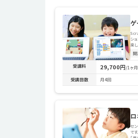
ゲ
Sc
ショ
楽し
開
受講料
29,700円
/1ヶ
受講回数
月4回
ロ
セン
です
「思