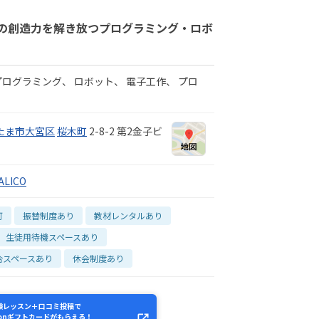
の創造力を解き放つプログラミング・ロボ
プログラミング
ロボット
電子工作
プロ
たま市大宮区
桜木町
2-8-2 第2金子ビ
LICO
可
振替制度あり
教材レンタルあり
生徒用待機スペースあり
合スペースあり
休会制度あり
験レッスン＋口コミ投稿で
zonギフトカードがもらえる！