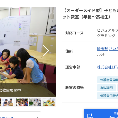
【オーダーメイド型】子ども
ット教室（年長～高校生）
ビジュアル
対応コース
グラミング
埼玉県
さい
住所
ル6F
運営本部
株式会社LITA
保護者見学
教室の特徴
複数講師
に教室展開中
保護者用待
体
Ama