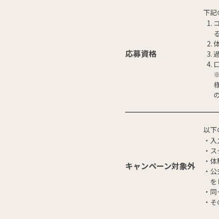
下記
応募資格
以下
入
ス
体
キャンペーン対象外
公
を
同
そ