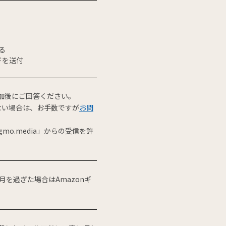
る
ドを送付
加後にご回答ください。
ない場合は、お手数ですが
お問
mo.media」からの受信を許
を過ぎた場合はAmazonギ