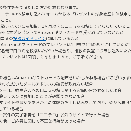
の条件を全て満たした方が対象となります。
コエテコの体験申し込みフォームから本プレゼントの対象教室に体験申
ること。
体験レッスンに参加後、1ヶ月以内に口コミを投稿していただいているこ
過去に本プレゼントでAmazonギフトカードを受け取っていないこと。
口コミの
投稿ガイドライン
に即していること。
※Amazonギフトカードのプレゼントは1世帯で1回のみとさせていた
様名義で口コミを投稿いただいた場合や、複数の教室にお申し込みいた
のプレゼントは1回限りとなりますので、ご了承ください。
の場合はAmazonギフトカードの配布をいたしかねる場合がございま
力いただいたメールアドレスの確認が取れない場合
クール、教室さまへの口コミ投稿に関するお問い合わせをした場合
験レッスンに参加したことが確認できない場合
式サイトや電話であらかじめ体験のお申し込みをしており、後から再度
している場合
一案件の完了報告を「コエテコ」以外のサイトで行った場合
の他、ご応募に関して不正な行為があった場合