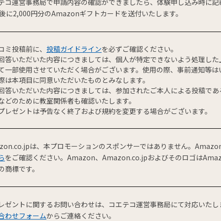
テコ運営事務局で申請内容の確認ができましたら、体験申し込み時に記
日後に2,000円分のAmazonギフトカードを送付いたします。
コミ投稿前に、
投稿ガイドライン
を必ずご確認ください。
回答いただいた内容につきましては、個人が特定できないよう処理した
て一部使用させていただく場合がございます。使用の際、事前通知等は
際は本項目に同意いただいたものとみなします。
回答いただいた内容につきましては、参加されたご本人による投稿であ
などのために教室関係者も確認いたします。
プレゼントは予告なく終了および規約を変更する場合がございます。
azon.co.jpは、本プロモーションのスポンサーではありません。Ama
ら
をご確認ください。Amazon、Amazon.co.jpおよびそのロゴはAmazon
の商標です。
レゼントに関するお問い合わせは、コエテコ運営事務局にて対応いたし
合わせフォーム
からご連絡ください。