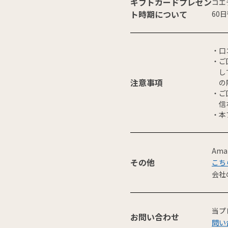
ギフトカードプレゼン
コエ
ト時期について
60
口
ご
し
注意事項
の
ご
信
本
Am
その他
こち
会社
当プ
お問い合わせ
問い