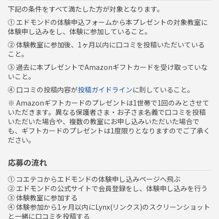
下記の条件をすべて満たした方が対象となります。
① エドモンドの体験申込フォームから本プレゼントの対象教室に
体験申し込みをし、体験に参加していること。
② 体験教室に参加後、1ヶ月以内に口コミを投稿いただいている
こと。
③ 過去に本プレゼントでAmazonギフトカードを受け取っていな
いこと。
④ 口コミの投稿内容が
投稿ガイドライン
に則していること。
※ Amazonギフトカードのプレゼントは1世帯で1回のみとさせて
いただきます。異なる保護者さま・お子さま名義で口コミを投稿
いただいた場合や、複数の教室にお申し込みいただいた場合で
も、ギフトカードのプレゼントは1度限りとなりますのでご了承く
ださい。
応募の流れ
① コエテコからエドモンドの体験申し込みページへ飛ぶ
② エドモンドの公式サイトで会員登録をし、体験申し込みを行う
③ 体験教室に参加する
④ 体験参加から1ヶ月以内にLynx(リンクス)のスクリーンショット
と一緒に口コミを投稿する