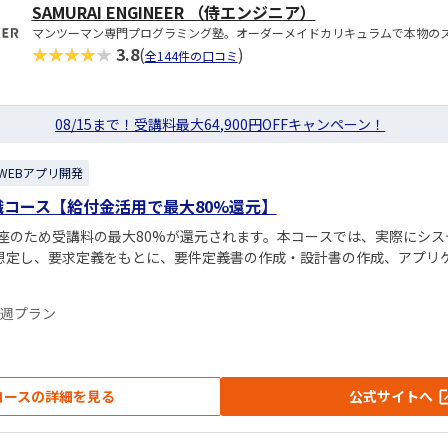
SAMURAI ENGINEER （侍エンジニア）
マンツーマン専門プログラミング塾。オーダーメイドカリキュラムで本物の
★★★★★
3.8
(
)
全144件の口コミ
08/15まで！受講料最大64,900円OFFキャンペーン！
WEBアプリ開発
職コース【給付金活用で最大80%還元】
座のため受講料の最大80%が還元されます。本コースでは、実際にシス
を想定し、要求定義をもとに、要件定義書の作成・設計書の作成、アプリ
6週プラン
コースの詳細を見る
公式サイトへ