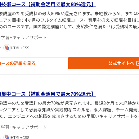
門技術コース【補助金活用で最大80%還元】
象講座のため受講料の最大80%が還元されます。未経験からAI、また
ニアを目指す4ヶ月のフルタイム転職コース。費用を抑えて転職を目指
めのコースです。国の認定講座として、支給条件を満たせば受講料の最大
戻るため、コストを抑えつつキャリアチェンジを目指せます。
の学習+キャリアサポート
t
HTML+CSS
コースの詳細を見る
公式サイトへ
期集中コース【補助金活用で最大70%還元】
象講座のため受講料の最大70%が還元されます。最短3ケ月で未経験か
エンジニアとして必要な知識や実践的なスキルを、個人課題、チーム開発
また、エンジニアへの転職を成功させるための手厚いキャリアサポートを
の学習+キャリアサポート
t
HTML+CSS