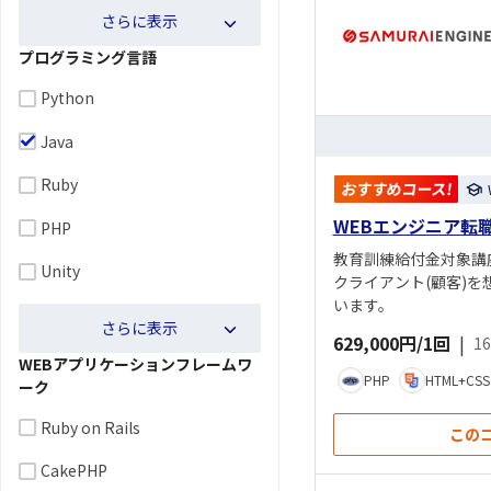
さらに表示
プログラミング言語
Python
Java
Ruby
おすすめコース!
WEBエンジニア転
PHP
教育訓練給付金対象講
Unity
クライアント(顧客)
います。
さらに表示
629,000円/1回
|
1
WEBアプリケーションフレームワ
PHP
HTML+CSS
ーク
Ruby on Rails
この
CakePHP