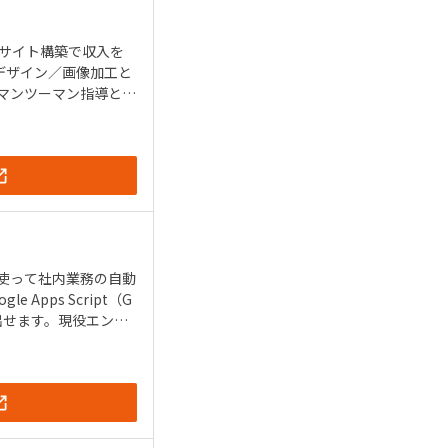
やサイト構築で収入を
ebデザイン／画像加工と
マンツーマン指導と、
を使って社内業務の自動
pps Script（G
出せます。現役エンジ