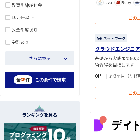
Java
Ruby
教育訓練給付金
10万円以下
この
返金制度あり
ネットワーク
学割あり
クラウドエンジニア
さらに表示
基礎から実践まで80以
術習得を目指します
0円
|
約3ヶ月（研修
全
39
件
この条件で検索
この
ランキングを見る