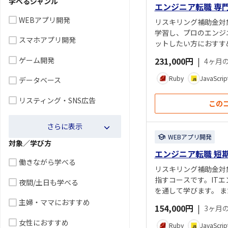
学べるジャンル
エンジニア転職 専
WEBアプリ開発
リスキリング補助金対
学習し、プロのエンジ
スマホアプリ開発
ットしたい方におすす
万円）が補助金として
ゲーム開発
231,000円
|
4ヶ月
Ruby
JavaScrip
データベース
リスティング・SNS広告
この
さらに表示
WEBアプリ開発
対象／学び方
エンジニア転職 短
働きながら学べる
リスキリング補助金対
指すコースです。IT
夜間/土日も学べる
を通して学びます。 
主婦・ママにおすすめ
154,000円
|
3ヶ月
女性におすすめ
Ruby
JavaScrip