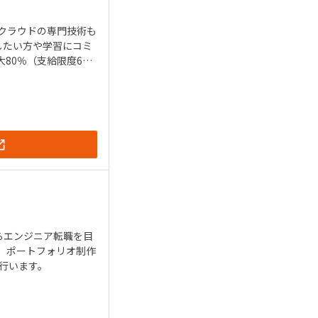
はクラウドの専門技術も
したい方や学習にコミ
80％（支給限度64
らエンジニア転職を目
、ポートフォリオ制作
行います。