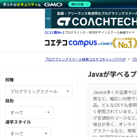
無料診断
口コミ数No.1
プログラミング・WEBデザインスクール検索サイト
プログラミングスクール検索コエテコキャンパスTOP
プ
Javaが学べ
校種
Javaは多くの企業や
発など、幅広い分野で活
目的
品。どんなOSでも使
く使用されています。
グ言語別のコースなど
通学スタイル
場合が多く、オンライ
グスクールなら、現場