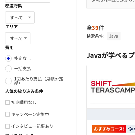
0〜80万円ほどかか
都道府県
エリア
全
39
件
検索条件:
Java
費用
Javaが学べる
指定なし
一括支払
1回あたり支払（月額or定
期）
人気の絞り込み条件
初期費用なし
キャンペーン実施中
インタビュー記事あり
おすすめコース!