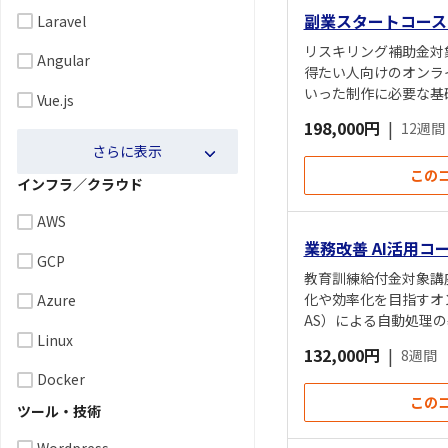
副業スタートコース
Laravel
リスキリング補助金対
Angular
得たい人向けのオンライン
いった制作に必要な基
Vue.js
案件トライアルによる
198,000円
|
12週間
さらに表示
この
インフラ／クラウド
AWS
業務改善 AI活用コ
GCP
教育訓練給付金対象講
化や効率化を目指すオンライ
Azure
AS）による自動処理
Linux
ニア講師のマンツーマ
132,000円
|
8週間
Docker
この
ツール・技術
Wordpress