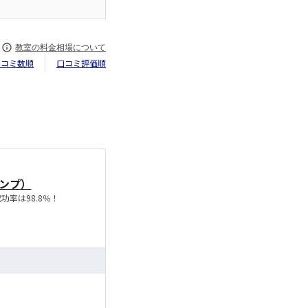
。
教室の料金相場について
口コミ数順
口コミ評価順
キャンプ）
率は98.8％！