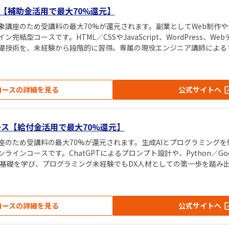
【補助金活用で最大70%還元】
象講座のため受講料の最大70%が還元されます。副業としてWeb制作
完結型コースです。HTML／CSSやJavaScript、WordPress、W
礎技術を、未経験から段階的に習得。専属の現役エンジニア講師による
実践経験で、スキマ時間を使って副業を始めたい人に最適な内容です。
コースの詳細を見る
公式サイトへ
ース【給付金活用で最大70%還元】
座のため受講料の最大70%が還元されます。生成AIとプログラミング
ンコースです。ChatGPTによるプロンプト設計や、Python／Google A
の基礎を学び、プログラミング未経験でもDX人材としての第一歩を踏み
ン指導で、AI活用スキルを実務に直結させられます。
コースの詳細を見る
公式サイトへ