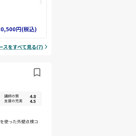
で指定試験機関で
機操縦士」「カテ
じて無人航空機の
限定解除は別途費
80,500円(税込)
ンストラクターに
スをすべて見る(7)
講師の質
4.8
支援の充実
4.5
線を使った外壁点検コ