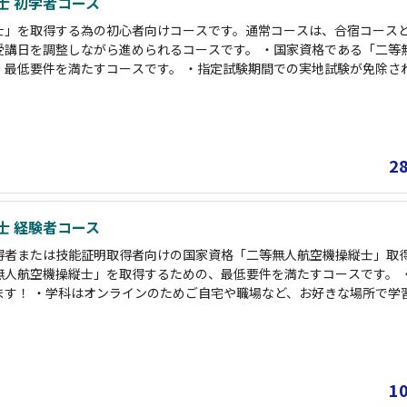
士 初学者コース
士」を取得する為の初心者向けコースです。通常コースは、合宿コース
受講日を調整しながら進められるコースです。 ・国家資格である「二等
、最低要件を満たすコースです。 ・指定試験期間での実地試験が免除され
お好きな場所で学習可能です。 【受講期間】 学科講習（オンライン）：1
間（2～４日間） 修了審査：1時間
2
士 経験者コース
得者または技能証明取得者向けの国家資格「二等無人航空機操縦士」取得
無人航空機操縦士」を取得するための、最低要件を満たすコースです。 
ます！ ・学科はオンラインのためご自宅や職場など、お好きな場所で学
（オンライン）：10時間 実地講習：10時間（2～４日間） 修了審査：1
1