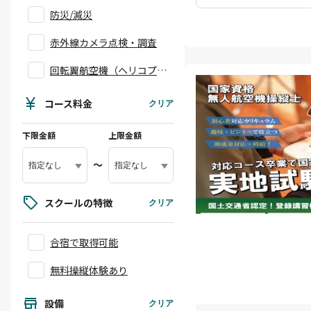
防災/減災
赤外線カメラ点検・調査
回転翼航空機（ヘリコプタ
ー）対応
コース料金
クリア
下限金額
上限金額
〜
スクールの特徴
クリア
合宿で取得可能
無料操縦体験あり
設備
クリア