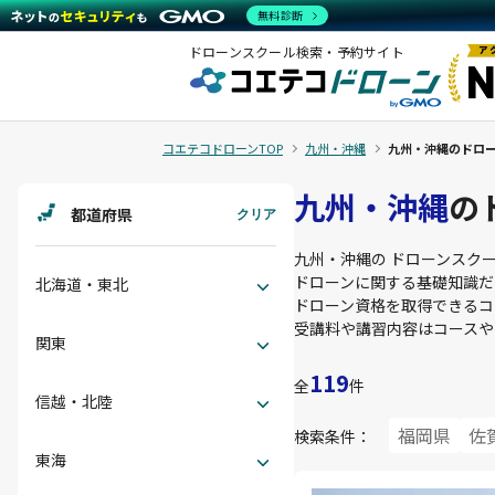
無料診断
ドローンスクール検索・予約サイト
コエテコドローンTOP
九州・沖縄
九州・沖縄のドロ
九州・沖縄
の
都道府県
クリア
九州・沖縄
の ドローンスク
ドローンに関する基礎知識だ
北海道・東北
ドローン資格を取得できるコ
受講料や講習内容はコースや
関東
119
全
件
信越・北陸
福岡県
佐
検索条件：
東海