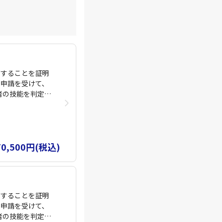
有することを証明
て申請を受けて、
者の技能を判定
で指定試験機関で
機操縦士」「カテ
じて無人航空機の
イセンス取得を目
70,500円(税込)
生します。 ド
 詳しくはスク
有することを証明
て申請を受けて、
者の技能を判定