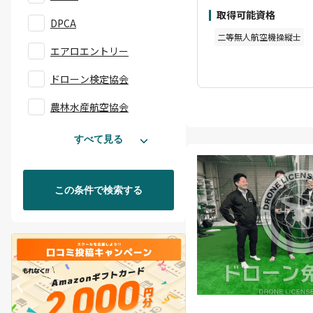
し、無人航空機操縦者
取得可能資格
の実地試験が免除され
DPCA
ゴリーⅡ飛行に必要な
二等無人航空機操縦士
種類又は飛行の方法に
エアロエントリー
用）は、ドローン操縦
ドローン検定協会
よる講習できめ細かい
農林水産航空協会
すべて見る
この条件で検索する