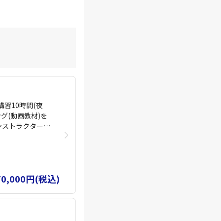
習10時間(夜
グ(動画教材)を
ンストラクター経
ただけます。
も講
いてのご質問やご
ておりますので１
70,000円(税込)