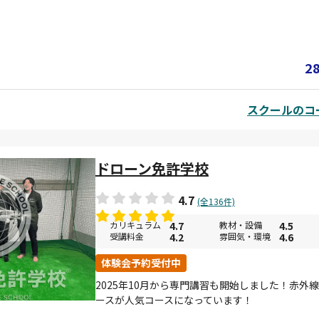
技能証明を行います。 なお、登録講習機関の所定の講習を修了すること
ます。 技能証明は「カテゴリーⅢ飛行に必要な技能に係る一等無人航空
技能に係る二等無人航空機操縦士」２つに区分され、合格した試験に応
ついて限定をされます。 【初学者】二等無人航空機操縦士基本コース（
2
が未経験の方を対象とした国家資格取得プログラムです。 経験豊富なイ
指導を行います。
スクールのコー
ドローン免許学校
4.7
(全136件)
カリキュラム
4.7
教材・設備
4.5
受講料金
4.2
雰囲気・環境
4.6
体験会予約受付中
2025年10月から専門講習も開始しました！赤外
ースが人気コースになっています！