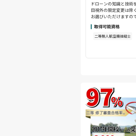
ドローンの知識と技術を
目視外の限定変更は除く
お選びいただけますの
験が豊富な講師が担当
取得可能資格
てください。また経験
ト行っておりますので
二等無人航空機操縦士