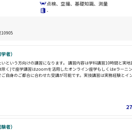
点検、空撮、基礎知識、測量
-
0905
初学者）
いという方向けの講習になります。 講習内容は学科講習10時間と実地講
除く)で座学講習はzoomを活用したオンライン座学もしくはeラーニン
でご自身のご都合に合わせた受講が可能です。実技講習は実務経験とイ
担当いたしますので操縦経験がゼロの方もご安心して受講い
卒業後にはいつで
状況を作っておりますのでドローンに関する法律やパイロット業務につ
なく、いつでも受け付けております。その他アフターサポートも充実し
2
は初学者コースをお選びください。
経験者）