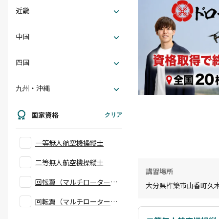
近畿
中国
四国
九州・沖縄
国家資格
クリア
一等無人航空機操縦士
二等無人航空機操縦士
講習場所
回転翼（マルチローター）
大分県杵築市山香町久木野
一等操縦技能証明
回転翼（マルチローター）
二等操縦技能証明