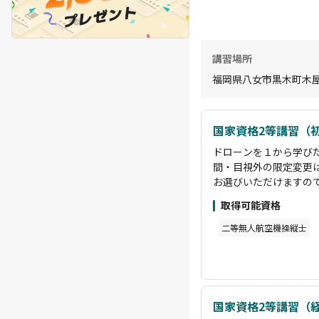
講習場所
福岡県八女市黒木町木屋1
国家資格2等講習（
ドローンを１から学びた
間・目視外の限定変更は
お選びいただけますの
験が豊富な講師が
取得可能資格
また
師に質疑応答が可能な
二等無人航空機操縦士
相談を卒業後は期限も
から始めていきたい方
国家資格2等講習（