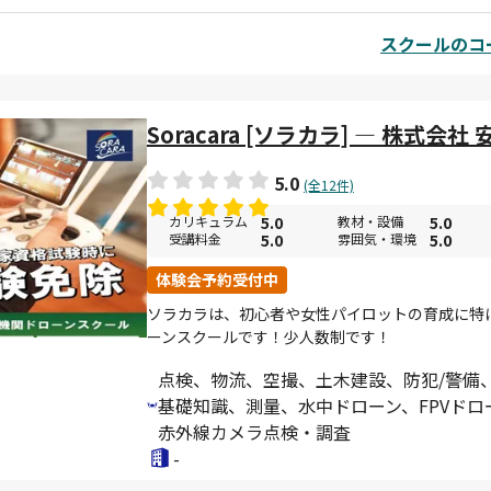
スクールのコー
Soracara [ソラカラ] — 株式会社
5.0
(全12件)
カリキュラム
5.0
教材・設備
5.0
受講料金
5.0
雰囲気・環境
5.0
体験会予約受付中
ソラカラは、初心者や女性パイロットの育成に特
ーンスクールです！少人数制です！
点検、物流、空撮、土木建設、防犯/警備
基礎知識、測量、水中ドローン、FPVドロ
赤外線カメラ点検・調査
-