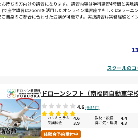
お持ちの方向けの講習になります。 講習内容は学科講習4時間と実地講
)で座学講習はzoomを活用したオンライン講習座学もしくはeラーニン
でご自身のご都合に合わせた受講が可能です。実技講習は実務経験とイ
いたしますので業務に関するお話しやアドバイス等も行えますので講習
者コースを受講いただいた卒業生様にも初学者コースの卒業生様と同様
ご安心ください。
1
スクールのコー
ドローンシフト（南福岡自動車学
4.6
(全58件)
カリキュラム
4.6
教材・設備
4.4
受講料金
3.9
雰囲気・環境
4.3
体験会予約受付中