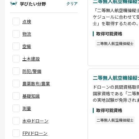
二等無人航空機操縦
学びたい分野
クリア
「二等無人航空機操縦
ケジュールに合わせて
点検
士」を取得するための
はオンラインためご自宅や職場など、
取得可能資格
物流
0時間 実地講習：10時
二等無人航空機操縦士
空撮
土木建設
防犯/警備
二等無人航空機操縦
農薬散布/農業
ドローンの民間資格取
国家資格である「二等
基礎知識
の実地試験が免除され
【受講期間】 学科講習
測量
取得可能資格
二等無人航空機操縦士
水中ドローン
FPVドローン