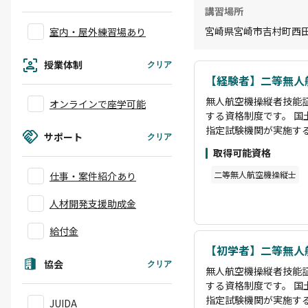
講習場所
宮崎県宮崎市吉村町西田甲
室内・屋外練習場あり
授業体制
クリア
【経験者】二等無人
無人航空機操縦者技能
オンラインで座学可能
する資格制度です。 国
指定試験機関が実施す
サポート
クリア
し、無人航空機操縦者
取得可能資格
の実地試験が免除され
ゴリーⅡ飛行に必要な
二等無人航空機操縦士
仕事・案件紹介あり
種類又は飛行の方法に
指すコースです。 基本
人材開発支援助成金
ローンの操縦において
給付金
ールへお問い合わせく
【初学者】二等無人
協会
クリア
無人航空機操縦者技能
する資格制度です。 国
指定試験機関が実施す
JUIDA