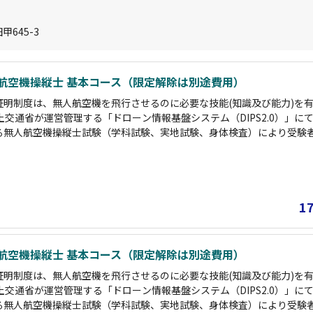
645-3
航空機操縦士 基本コース（限定解除は別途費用）
証明制度は、無人航空機を飛行させるのに必要な技能(知識及び能力)を
土交通省が運営管理する「ドローン情報基盤システム（DIPS2.0）」に
る無人航空機操縦士試験（学科試験、実地試験、身体検査）により受験
技能証明を行います。 なお、登録講習機関の所定の講習を修了すること
ます。 技能証明は「カテゴリーⅢ飛行に必要な技能に係る一等無人航空
技能に係る二等無人航空機操縦士」２つに区分され、合格した試験に応
ついて限定をされます。 国家資格である「二等無人航空機操縦士」のラ
1
（学科＋実技）のカリキュラムとなり、目視外と夜間飛行は別途料金が発
「経験者」に該当する方が対象です（民間資格を既に保有している方等）
ださい。
航空機操縦士 基本コース（限定解除は別途費用）
証明制度は、無人航空機を飛行させるのに必要な技能(知識及び能力)を
土交通省が運営管理する「ドローン情報基盤システム（DIPS2.0）」に
る無人航空機操縦士試験（学科試験、実地試験、身体検査）により受験