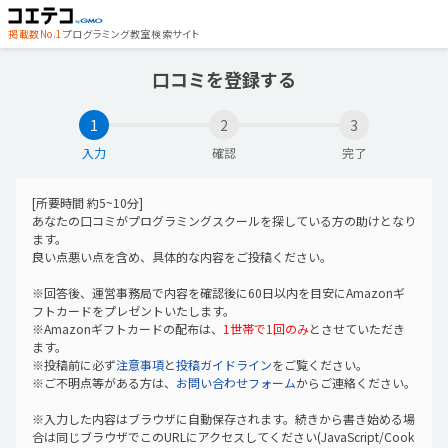
掲載数No.1
プログラミング教室検索サイト
口コミを登録する
1
2
3
入力
確認
完了
[所要時間 約5~10分]
あなたの口コミがプログラミングスクールを探している方の助けとなり
ます。
良い点悪い点を含め、具体的な内容をご投稿ください。
※回答後、運営事務局で内容を確認後に60日以内を目安にAmazonギ
フトカードをプレゼントいたします。
※Amazonギフトカードの配布は、
1世帯で1回のみ
とさせていただき
ます。
※投稿前に必ず
注意事項
と
投稿ガイドライン
をご覧ください。
※ご不明点等がある方は、
お問い合わせフォーム
からご連絡ください。
※入力した内容はブラウザに自動保存されます。続きから書き始める場
合は同じブラウザでこのURLにアクセスしてください(JavaScript/Cook