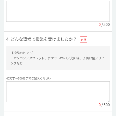
0
/ 500
4. どんな環境で授業を受けましたか？
【投稿のヒント】
・パソコン／タブレット、ポケットWi-FI／光回線、子供部屋／リビ
ングなど
40文字〜500文字でご記入ください
0
/ 500