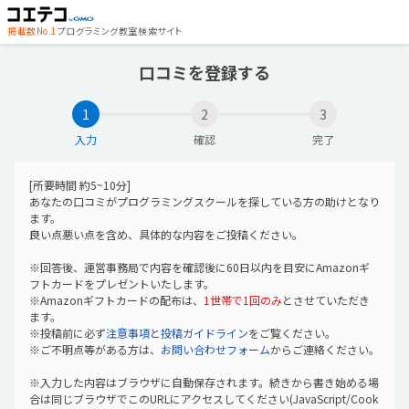
掲載数No.1
プログラミング教室検索サイト
口コミを登録する
1
2
3
入力
確認
完了
[所要時間 約5~10分]
あなたの口コミがプログラミングスクールを探している方の助けとなり
ます。
良い点悪い点を含め、具体的な内容をご投稿ください。
※回答後、運営事務局で内容を確認後に60日以内を目安にAmazonギ
フトカードをプレゼントいたします。
※Amazonギフトカードの配布は、
1世帯で1回のみ
とさせていただき
ます。
※投稿前に必ず
注意事項
と
投稿ガイドライン
をご覧ください。
※ご不明点等がある方は、
お問い合わせフォーム
からご連絡ください。
※入力した内容はブラウザに自動保存されます。続きから書き始める場
合は同じブラウザでこのURLにアクセスしてください(JavaScript/Cook