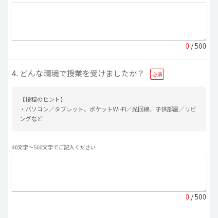
0
/ 500
4. どんな環境で授業を受けましたか？
【投稿のヒント】
・パソコン／タブレット、ポケットWi-FI／光回線、子供部屋／リビ
ングなど
40文字〜500文字でご記入ください
0
/ 500