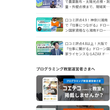
で農薬散布・太陽光点検・測
量・外壁点検まで、現場実務
に強いドローンスクールはD
SCドローンスクール千葉
口コミ評点4.9！神奈川湘南
で『仕事につながる』ドロー
ン国家資格なら湘南ドローン
アカデミーがおすすめ！地域
密着人材会社が母体！
口コミ評点4.8以上！大阪で
『仕事に繋がる』ドローン国
家ライセンスならAZAX ドロ
ーンスクール。卒業生が語る
アフターフォローの真実
プログラミング教室運営者さまへ