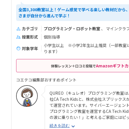
全国3,300教室以上！ゲーム感覚で学べる楽しい教材だから
さまが自分から進んで学ぶ！
カテゴリ
プログラミング・ロボット教室
マインクラ
授業形式
個別指導
小学生以上 ※小学2年生以上推奨（一部教室
対象学年
ります）
Amazonギフトカ
体験レッスン＋口コミ投稿で
コエテコ編集部おすすめポイント
QUREO（キュレオ）プログラミング教室
社CA Tech Kidsと、株式会社スプリ
て運営されています。サイバーエージェントの
プログラミング教室を運営するCA Tech 
の波に乗りたい！」と考えるご家庭にはピ
コースのメインパートでは、オリジナル教材
続きを読む