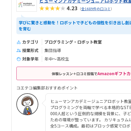
ヒューマンアカデミージュニアロボット教
★★★★★
4.23
（
全1689件の口コミ
）
学びに驚きと感動を！ロボットで子どもの個性を引き出し創
を育む
カテゴリ
プログラミング・ロボット教室
授業形式
集団指導
対象学年
年中～高校生
Amazonギフトカ
体験レッスン＋口コミ投稿で
コエテコ編集部おすすめポイント
ヒューマンアカデミージュニアロボット教
プログラミングを両軸で学べる本格的なSTEAM
000人超という圧倒的な規模を背景に、子
ための環境が整っています。 カリキュラム
全5コース構成。最初はブロック感覚でロ