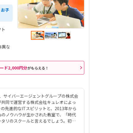
、お子
フト
は異な
ード2,000円分
がもらえる！
は、サイバーエージェントグループの株式会
ックスが共同で運営する株式会社キュレオによっ
先進的なITスピリットと、2013年から
Kidsのノウハウが生かされた教室で、「時代
ッタリのスクールと言えるでしょう。初級
を使って420種類のゲーム制作に挑戦。教