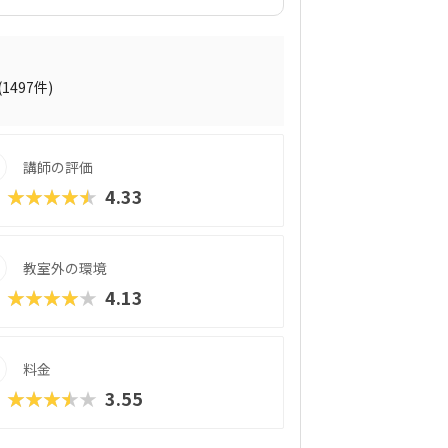
プログラミング教材「QUREO（キュレ
サクサク進められるのに、本格的な内容が
されている感」がないので、楽しくゲーム
学習を進めていけます。教材のデザイン性
れていたキャラクター素材などを多数収
(1497件)
の子どもでも、「安っぽい」「子どもっぽ
学習結果は通信簿のような形で確認できる
講師の評価
★★★★★
4.33
教室外の環境
★★★★★
4.13
料金
★★★★★
3.55