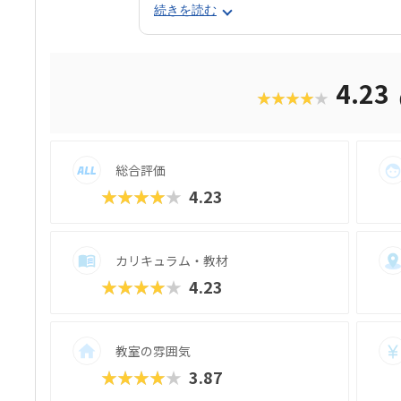
ング要素も加わっていきます。 使用する教
続きを読む
生と共同開発されたオリジナルキットです。
成で、飽きずに続けやすい点も特徴です。 
る「基本製作」と、オリジナル改造に挑戦
たちは毎回、新しい達成感と成長を実感でき
4.23
★★★★★
行錯誤しながらロボットを動かす経験は、
学ぶ楽しさそのものを教えてくれるはずで
総合評価
★★★★★
4.23
カリキュラム・教材
★★★★★
4.23
教室の雰囲気
★★★★★
3.87