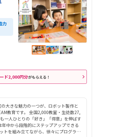
室
造力
ード2,000円分
がもらえる！
室の大きな魅力の一つが、ロボット製作と
教育です。 全国2,000教室・生徒数27,
ども一人ひとりの「好き」「得意」を伸ばす
は年中から段階的にステップアップできる
ボットを組み立てながら、徐々にプログラミ