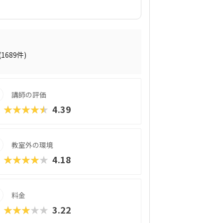
材は、ロボットクリエイター・高橋智隆先
70種類以上のロボットが作れるパーツ構
月2回の90分授業では、ロボットを完成させ
する「応用実践」を繰り返す設計。子ども
る仕組みになっています。 自ら考え、試
創造力や論理的思考力を育むだけでなく、
(1689件)
す。
講師の評価
★★★★★
4.39
教室外の環境
★★★★★
4.18
料金
★★★★★
3.22