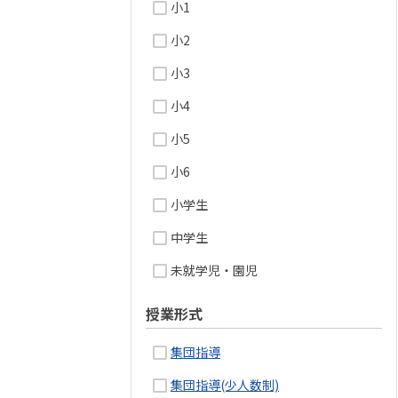
小1
小2
小3
小4
小5
小6
小学生
中学生
未就学児・園児
授業形式
集団指導
集団指導(少人数制)