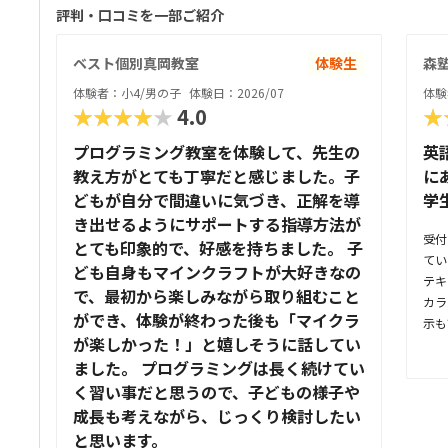
評判・口コミを一部ご紹介
ベスト個別真岡教室
体験生
森塾
体験者：小4/男の子
体験日：2026/07
体験
★★★★★
4.0
★
プログラミング教室を体験して、先生の
英
教え方がとても丁寧だと感じました。子
に
どもが自分で間違いに気づき、正解を導
学
き出せるようにサポートする指導方法が
受付
とても印象的で、好感を持ちました。 子
てい
ども自身もマインクラフトが大好きなの
テキ
で、最初から楽しみながら取り組むこと
カラ
ができ、体験が終わった後も「マイクラ
示も
が楽しかった！」と嬉しそうに話してい
っと
ました。 プログラミングは長く続けてい
らは
た。
く習い事だと思うので、子どもの様子や
てい
成長も考えながら、じっくり検討したい
無さ
と思います。