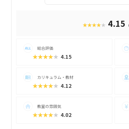
材はスクール名のとおり、独自に開発された
オ）」です。スマホゲームのような感覚で
学べるのが魅力。子どもにとっても「やら
をクリアしていくようなペースでどんどん
4.15
★★★★★
も高く、実際にスマホゲーム開発で使用さ
録。リッチなグラフィックに慣れている今
い」と思わず勉強に取り組めるでしょう。
ので、保護者も安心ですね。
総合評価
★★★★★
4.15
カリキュラム・教材
★★★★★
4.12
教室の雰囲気
★★★★★
4.02