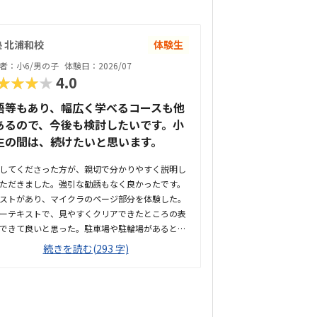
 北浦和校
体験生
者：小6/男の子
体験日：2026/07
★★★★
4.0
語等もあり、幅広く学べるコースも他
あるので、今後も検討したいです。小
生の間は、続けたいと思います。
してくださった方が、親切で分かりやすく説明し
ただきました。強引な勧誘もなく良かったです。
ストがあり、マイクラのページ部分を体験した。
ーテキストで、見やすくクリアできたところの表
できて良いと思った。駐車場や駐輪場があるとも
良かった。徒歩で通うことになりそうです。駅か
続きを読む(293 字)
近くて良いです。雰囲気も良く、清潔感もあっ
部屋が区切られていて、個人スペースも確保され
て良かった。基本料金以外に、追加料金があまり
そうで良かった。できれば、毎月1万以内で通い