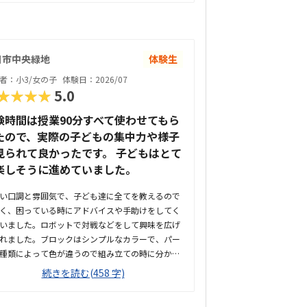
日市中央緑地
体験生
者：小3/女の子
体験日：2026/07
★★★★
5.0
験時間は授業90分すべて使わせてもら
たので、実際の子どもの集中力や様子
見られて良かったです。 子どもはとて
楽しそうに進めていました。
い口調と雰囲気で、子ども達に全てを教えるので
く、困っている時にアドバイスや手助けをしてく
いました。ロボットで対戦などをして興味を広げ
れました。ブロックはシンプルなカラーで、パー
種類によって色が違うので組み立ての時に分かり
そうでした。子どもが興味を持ちそうなロボット
続きを読む(458 字)
や動きがあり良かったです。駐車場は停めやす
分かりやすい場所にあるので助かります。近くに