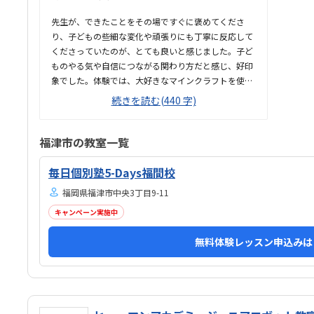
たい
めて
先生が、できたことをその場ですぐに褒めてくださ
て良
り、子どもの些細な変化や頑張りにも丁寧に反応して
くださっていたのが、とても良いと感じました。子ど
ものやる気や自信につながる関わり方だと感じ、好印
象でした。体験では、大好きなマインクラフトを使っ
た授業だったため、楽しみながら取り組むことがで
続きを読む(440 字)
き、とても良かったです。ただ、今後もずっとマイン
クラフトを使った内容ではないと伺ったので、その後
も興味を持って取り組めるかどうかは少し気になる点
福津市の教室一覧
でした。教室は自宅から15分ほどの距離にあり、通い
やすいと感じました。また、駐車場もあるため、送り
毎日個別塾5-Days福間校
迎えもしやすく、安心して通わせられる環境だと思い
福岡県福津市中央3丁目9-11
ました。教室は一人ひとりの席が完全に仕切られてい
るわけではありませんが、壁などで視線が分散しにく
キャンペーン実施中
い工夫がされており、集中しやすい雰囲気だと感じま
無料体験レッスン申込みは
した。月4回（1回50分）で約12,000円という料金
は、我が家にとってはや...