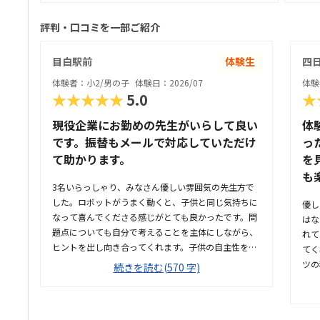
評判・口コミを一部ご紹介
目白駅前
体験生
四
体験者：小2/男の子
体験日：2026/07
体験
★★★★★
5.0
★
現役企業にお勤めの先生がいらして良い
体
です。振替もメールで対応していただけ
っ
て助かります。
を
も
3名いらっしゃり、みなさん優しい雰囲気の先生方で
した。ロボットがうまく動くと、子供と同じ気持ちに
優し
なって喜んでくださる感じがとても良かったです。問
はな
題点についても自分で考えることを主体にしながら、
れて
ヒントを出し向き合ってくれます。子供の自主性を重
てく
んじている雰囲気が良いと感じました。ただ子供に全
ツの
続きを読む(570 字)
て丸投げではなく、広い机の上に「教科書とキットを
やす
どこに置いたらやりやすいかな？」と声をかけてくだ
の形
さり、そこから自分で考えていました。ロボット作り
く、