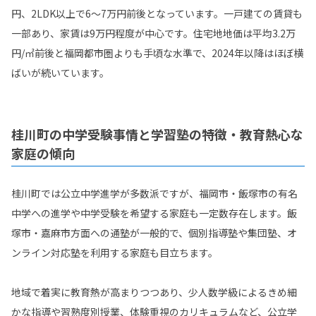
円、2LDK以上で6〜7万円前後となっています。一戸建ての賃貸も
一部あり、家賃は9万円程度が中心です。住宅地地価は平均3.2万
円/㎡前後と福岡都市圏よりも手頃な水準で、2024年以降はほぼ横
ばいが続いています。
桂川町の中学受験事情と学習塾の特徴・教育熱心な
家庭の傾向
桂川町では公立中学進学が多数派ですが、福岡市・飯塚市の有名
中学への進学や中学受験を希望する家庭も一定数存在します。飯
塚市・嘉麻市方面への通塾が一般的で、個別指導塾や集団塾、オ
ンライン対応塾を利用する家庭も目立ちます。
地域で着実に教育熱が高まりつつあり、少人数学級によるきめ細
かな指導や習熟度別授業、体験重視のカリキュラムなど、公立学