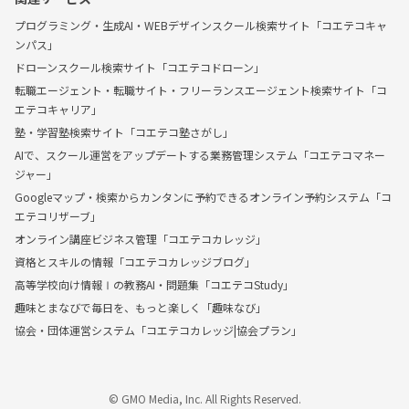
プログラミング・生成AI・WEBデザインスクール検索サイト「コエテコキャ
ンパス」
ドローンスクール検索サイト「コエテコドローン」
転職エージェント・転職サイト・フリーランスエージェント検索サイト「コ
エテコキャリア」
塾・学習塾検索サイト「コエテコ塾さがし」
AIで、スクール運営をアップデートする業務管理システム「コエテコマネー
ジャー」
Googleマップ・検索からカンタンに予約できるオンライン予約システム「コ
エテコリザーブ」
オンライン講座ビジネス管理「コエテコカレッジ」
資格とスキルの情報「コエテコカレッジブログ」
高等学校向け情報Ⅰの教務AI・問題集「コエテコStudy」
趣味とまなびで毎日を、もっと楽しく「趣味なび」
協会・団体運営システム「コエテコカレッジ|協会プラン」
© GMO Media, Inc. All Rights Reserved.