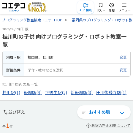
AIに相談
リスト
履歴
メニュー
プログラミング教室検索コエテコTOP
福岡県のプログラミング・ロボット教
2026/08/09(日) 版
桂川町の子供 向けプログラミング・ロボット教室一
覧
地域・駅
福岡県
桂川町
変更
詳細条件
学年・教材などを選択
変更
桂川町 周辺の駅一覧
桂川駅(1)
飯塚駅(4)
下鴨生駅(2)
新飯塚駅(3)
田川後藤寺駅(1)
並び替え
1
教室の料金相場について
全
件