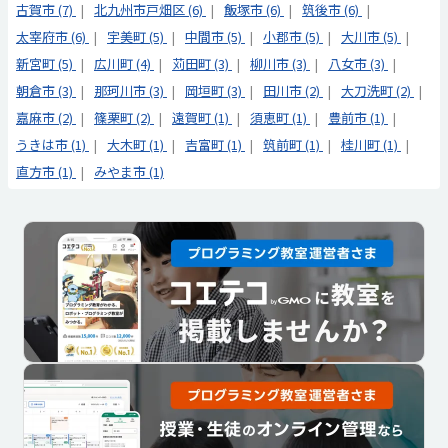
古賀市 (7)
北九州市戸畑区 (6)
飯塚市 (6)
筑後市 (6)
太宰府市 (6)
宇美町 (5)
中間市 (5)
小郡市 (5)
大川市 (5)
新宮町 (5)
広川町 (4)
苅田町 (3)
柳川市 (3)
八女市 (3)
朝倉市 (3)
那珂川市 (3)
岡垣町 (3)
田川市 (2)
大刀洗町 (2)
嘉麻市 (2)
篠栗町 (2)
遠賀町 (1)
須恵町 (1)
豊前市 (1)
うきは市 (1)
大木町 (1)
吉富町 (1)
筑前町 (1)
桂川町 (1)
直方市 (1)
みやま市 (1)