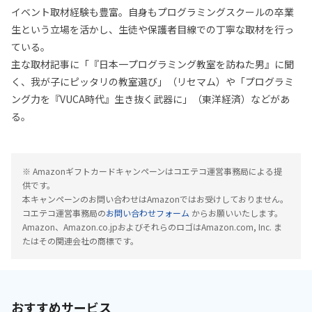
イベント取材経験も豊富。自身もプログラミングスクールの卒業
生という立場を活かし、生徒や保護者目線での丁寧な取材を行っ
ている。
主な取材記事に「『日本一プログラミング教室を訪ねた男』に聞
く、我が子にピッタリの教室選び」（リセマム）や「プログラミ
ング力を『VUCA時代』生き抜く武器に」（東洋経済）などがあ
る。
※ Amazonギフトカードキャンペーンはコエテコ運営事務局による提
供です。
本キャンペーンのお問い合わせはAmazonではお受けしておりません。
コエテコ運営事務局の
お問い合わせフォーム
からお願いいたします。
Amazon、Amazon.co.jpおよびそれらのロゴはAmazon.com, Inc. ま
たはその関連会社の商標です。
おすすめサービス