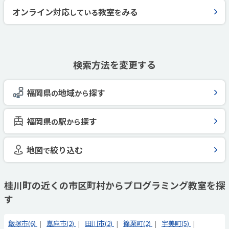
オンライン対応
教室
みる
している
を
検索方法を変更する
福岡県
地域
探す
の
から
福岡県
駅
探す
の
から
地図
絞り込む
で
桂川町の近くの市区町村からプログラミング教室を探
す
飯塚市(6)
嘉麻市(2)
田川市(2)
篠栗町(2)
宇美町(5)