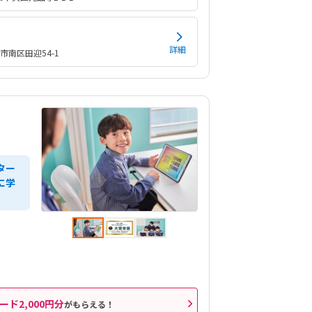
詳細
市南区田迎54-1
ター
に学
ード2,000円分
がもらえる！