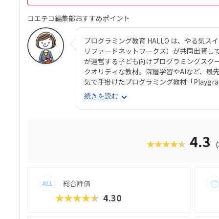
コエテコ編集部おすすめポイント
プログラミング教育 HALLO は、やる気スイッチグ
リファードネットワークス）が共同出資して
が運営する子ども向けプログラミングスク
クオリティな教材。深層学習やAIなど、最
気で手掛けたプログラミング教材「Playg
ログラミング教育 HALLO」ならではの魅
続きを読む
見た目と操作感で子どもが楽しく進めてい
ラミングスキルが身につく「Playgram
ように3D空間をデザインできるモードも。
めていけるスクールをお探しのご家庭にぴ
4.3
★★★★★
る気スイッチグループといえば、子どもの
スト（ETS）」も有名。学習計画や講師と
いけど、先生との相性が……」なんてトラ
行きはどこまでも！ぜひお近くの教室に足
総合評価
★★★★★
4.30