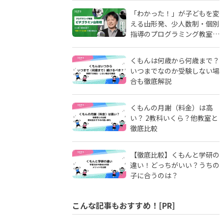
「わかった！」が子どもを変
える――山形発、少人数制・個別
指導のプログラミング教室
「ピタゴラミン」の流儀
くもんは何歳から何歳まで？
いつまでなのか受験しない場
合も徹底解説
くもんの月謝（料金）は高
い？ 2教科いくら？他教室と
徹底比較
【徹底比較】くもんと学研の
違い！どっちがいい？うちの
子に合うのは？
こんな記事もおすすめ！[PR]