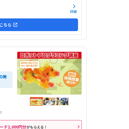
詳細
こちら
の教
！
ード2,000円分
がもらえる！