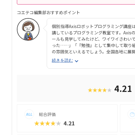
コエテコ編集部おすすめポイント
個別指導Axisロボットプログラミング講座
講しているプログラミング教室です。Axi
ールも見学してみたけど、ワイワイさわい
った……」「『勉強』として集中して取り
の雰囲気といえるでしょう。全国各地に展開
いの近くでも通いやすい環境が見つかりま
続きを読む
ョンとソニー・グローバルエデュケーションが
ブ）。半透明のカラフルなブロックを組み
で、女の子にも人気が高いのがポイント。
に優れる子からも評判の教材です。さらに
4.21
★★★★★
プログラミング言語「Python（パイソ
ます。これまでどおりのとっつきやすい見
ると好評です。授業料が比較的お手頃価格な
30円＋教材費2,640円（80分×月2回）、レ
総合評価
＋テキスト費2,860円（80分×月2回）、マス
＋テキスト費2,860円（80分×月2回）
★★★★★
4.21
りません。明確な料金体系と通いやすさ、
おすすめのスクールです。