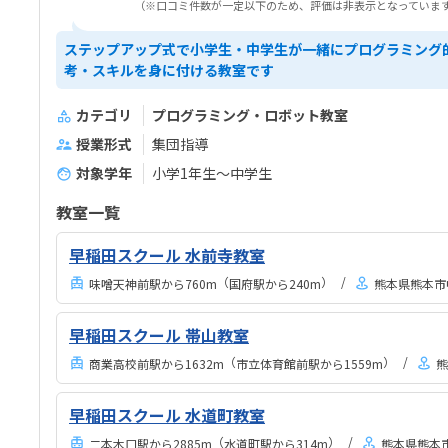
（※口コミ件数が一定以下のため、評価は非表示となっていま
ステップアップ式で小学生・中学生が一緒にプログラミング
考・スキルを身に付ける教室です
カテゴリ
プログラミング・ロボット教室
授業形式
集団指導
対象学年
小学1年生～中学生
教室一覧
早稲田スクール 水前寺教室
（
）
味噌天神前駅から760m
国府駅から240m
熊本県熊本市中
早稲田スクール 帯山教室
（
）
商業高校前駅から1632m
市立体育館前駅から1559m
熊
早稲田スクール 水道町教室
（
）
二本木口駅から2885m
水道町駅から314m
熊本県熊本市