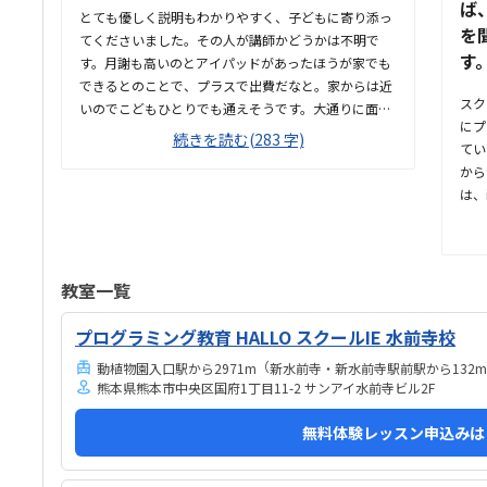
ば
とても優しく説明もわかりやすく、子どもに寄り添っ
を
てくださいました。その人が講師かどうかは不明で
す
す。月謝も高いのとアイパッドがあったほうが家でも
できるとのことで、プラスで出費だなと。家からは近
スク
いのでこどもひとりでも通えそうです。大通りに面し
にプ
ているので人目もあり安心できる場所です。教室は見
続きを読む(283 字)
てい
れませんでした。塾が経営しているとのことで塾の方
から
の教室は少し覗けました。建物自体が古い感じでし
は、
た。週1で15,000円は高いように思いました。もう少
も好
し回数を増やしてもらうか、下げてもらえると助かり
リキ
ます。説明してくれた方はとても説明がわかりやす
極的
く、こどもに寄り添ってくださいました。
ミン
教室一覧
して
一本
プログラミング教育 HALLO スクールIE 水前寺校
いま
（
動植物園入口駅から2971m
新水前寺・新水前寺駅前駅から132m
りま
熊本県熊本市中央区国府1丁目11-2 サンアイ水前寺ビル2F
なら
ので
無料体験レッスン申込みは
麗だ
とそ