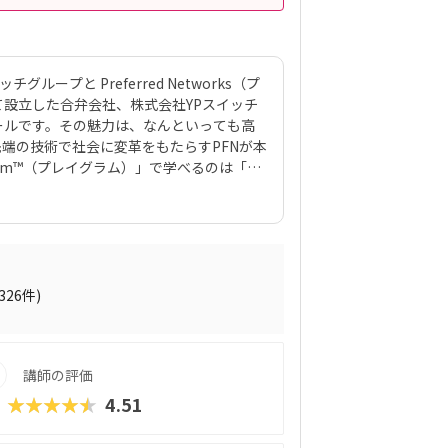
ループと Preferred Networks（プ
設立した合弁会社、株式会社YPスイッチ
ールです。その魅力は、なんといっても高
先端の技術で社会に変革をもたらすPFNが本
ram™（プレイグラム）」で学べるのは「プ
力と言えるでしょう。スマホゲームのような
ける一方、最終的には実戦レベルのプログ
」には、まるでマインクラフト（マイクラ）の
子どもの創造性と技術力、そのどちらも高
ったりのスクールです。また、運営元のや
性格や学習タイプを見極める「個性診断テ
(326件)
のマッチングに使われるそうで、「教材はい
ブルも極力防ぎます。入り口は楽しく、奥
を運んでみてくださいね。
講師の評価
★★★★★
4.51