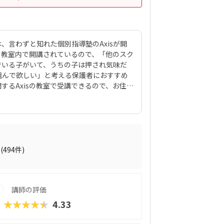
は、言わずと知れた個別指導塾のAxisが開
sの教室内で開講されているので、「他のスク
でいる子がいて、うちの子は押され気味だ
組んで欲しい」と考える保護者におすすめ
するAxisの教室で受講できるので、お住ま
す。教材は運営会社のワオ・コーポレーシ
共同開発したロボット、KOOV®︎（クー
合わせながらロボットを組み立てていくの
ロボットが好きな子はもちろん、色彩感覚
、高学年からはエンジニアも使う本格的な
ン）」を学べるマスターコースも用意されてい
(494件)
た目から入って、実践レベルの内容が学べ
のもポイントで、ファーストコースは6,9
ギュラーコースは8,800円＋教材費2,640円
講師の評価
ターコースは11,000円＋教材費2,640円
。年に1度のテキスト費以外、追加料金もかか
★★★★★
4.33
ある程度「勉強」の雰囲気を重視する方に