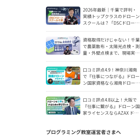
2026年最新｜千葉で評判・
実績トップクラスのドローン
スクールは？「DSCドローン
スクール千葉」が選ばれる理
由
資格取得だけじゃない！千葉
で農薬散布・太陽光点検・測
量・外壁点検まで、現場実務
に強いドローンスクールはD
SCドローンスクール千葉
口コミ評点4.9！神奈川湘南
で『仕事につながる』ドロー
ン国家資格なら湘南ドローン
アカデミーがおすすめ！地域
密着人材会社が母体！
口コミ評点4.8以上！大阪で
『仕事に繋がる』ドローン国
家ライセンスならAZAX ドロ
ーンスクール。卒業生が語る
アフターフォローの真実
プログラミング教室運営者さまへ