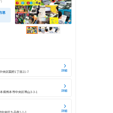
す）
的思
詳細
央区国府1丁目21-7
詳細
本県熊本市中央区帯山3-3-1
詳細
中央区九品寺1-1-1