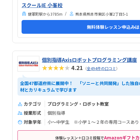
スクールIE 小峯校
健軍町駅から3785m
熊本県熊本市東区小峯2丁目5-1
無料体験レッスン申込みは
個別指導Axisロボットプログラミング講座
★★★★★
4.21
（
全494件の口コミ
）
全国47都道府県に展開中！ 「ソニーと共同開発」した独自
材とカリキュラムで学びます
カテゴリ
プログラミング・ロボット教室
授業形式
個別指導
対象学年
小～中学生 ※小学１～２年の専用コースあり
Amazonギフトカ
体験レッスン＋口コミ投稿で