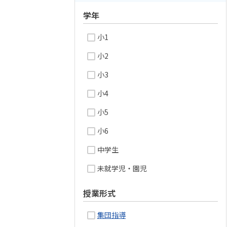
学年
小1
小2
小3
小4
小5
小6
中学生
未就学児・園児
授業形式
集団指導