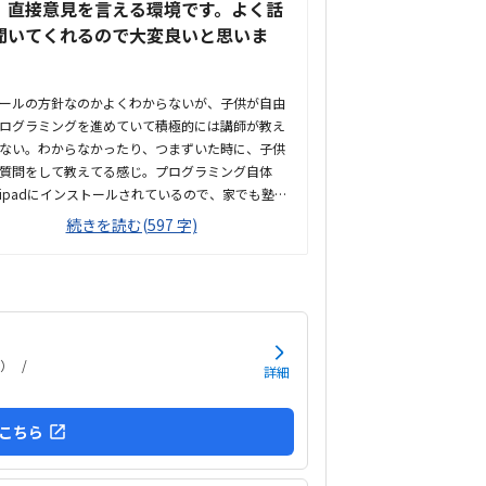
、直接意見を言える環境です。よく話
聞いてくれるので大変良いと思いま
。
ールの方針なのかよくわからないが、子供が自由
ログラミングを進めていて積極的には講師が教え
ない。わからなかったり、つまずいた時に、子供
質問をして教えてる感じ。プログラミング自体
ipadにインストールされているので、家でも塾で
きな時にできる教材になっている。授業内容やカ
続きを読む(597 字)
ュラムは見学をしていないので子供の話だが、積
に講師が教えていないみたい。月1回はプログラ
グで作ったものを発表すると聞いていたが、実施
ないみたい。駅からは徒歩ですぐ来れる距離で、
道だから迷うことなく来れるので立地は良いと思
す。駐車場はないので、車の送迎は路上駐車にな
）
詳細
す。駐輪スペースはあるので子供一人でも近い人
行けると思います。奥の方まで覗いたことはない
詳しくはわからないが、入り口や教室の内装は奇
こちら
と思います。気軽に入りやすい感じがします。ひ
れぞれになってしまい...