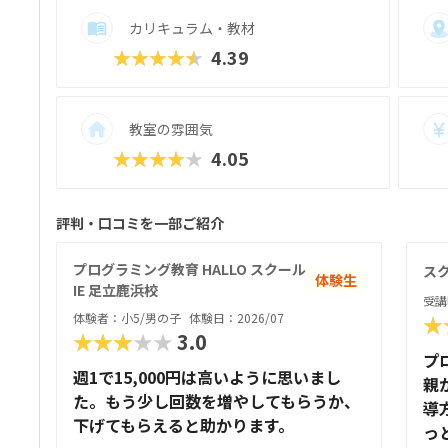
カリキュラム・教材
★★★★★
4.39
教室の雰囲気
★★★★★
4.05
評判・口コミを一部ご紹介
プログラミング教育 HALLO スクール
スク
体験生
IE 足立鹿浜校
受講
体験者：小5/男の子
体験日：2026/07
★
★★★★★
3.0
プ
週1で15,000円は高いように思いまし
親
た。もう少し回数を増やしてもらうか、
導
下げてもらえると助かります。
っ