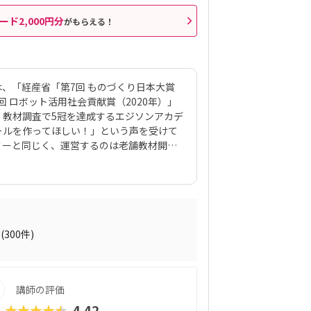
ード2,000円分
がもらえる！
、「経産省「第7回 ものづくり日本大賞
回 ロボット活用社会貢献賞（2020年）」
・教材調査で5冠を達成するエジソンアカデ
ールを作ってほしい！」という声を受けて
ミーと同じく、運営するのは老舗教材開発
もの興味・関心を引き出すカラフルな教材が魅
ンアカデミーを併設している教室も多いの
けられるのが魅力です。授業は1ヶ月に4
、授業を通して集中力や創造力を育みます。
ルに取り組む「パズル」、ロボットを組み
ってロボットを動かす「プログラミング」
(300件)
ミにも「いろいろな能力がバランスよく育ち
に評価が高いのは「パズル」で、低年齢の
グラミングの世界に入っていけると評判で
講師の評価
からの社会で必要とされるスキルの芽を育
ルといえるでしょう。
★★★★★
4.42