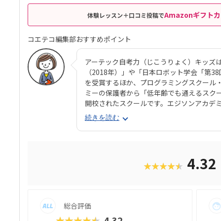
Amazonギフトカ
体験レッスン＋口コミ投稿で
コエテコ編集部おすすめポイント
アーテック自考力（じこうりょく）キッズは
（2018年）」や「日本ロボット学会「第38
を受賞するほか、プログラミングスクール
ミーの保護者から「低年齢でも通えるスク
開校されたスクールです。エジソンアカデ
メーカーのArtec（アーテック）。子ど
続きを読む
力大なスクールといえるでしょう。エジソ
で、年齢が上がっても同系列の教室に通い続
回で、60分ずつ。推奨年齢は年長〜小3で
カリキュラムはブロックを使った図形パズ
4.32
★★★★★
立てて動かす「ロボット」、パソコンを使
の3つが合わさっており、コエテコの口コ
そう」という声が寄せられています。とく
子どもでも気負うことなくロボットやプロ
総合評価
す。大好きなブロックをきっかけに、これ
てたいと考える保護者におすすめのスクー
★★★★★
4.32