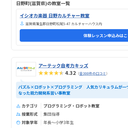
ト教材や指導の質を踏まえると料金は適切だと思いま
が和
日野町(滋賀県)の教室一覧
す。。内容に見合った価格だと感じています。雰囲気
設備
がよく、子供が自然と興味を持って取り組める空気づ
感じ
イシオカ楽器 日野カルチャー教室
くりがされていると感じました。
特に
滋賀県蒲生郡日野町松尾5-47 カルチャーハウス内
考え
じま
体験レッスン申込みはこ
に取
トが
境だ
アーテック自考力キッズ
★★★★★
4.32
（
全300件の口コミ
）
パズル×ロボット×プログラミング 人気カリキュラムが一
なった能力開発系習い事教室
カテゴリ
プログラミング・ロボット教室
授業形式
集団指導
対象学年
年長～小学3年生