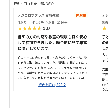
評判・口コミを一部ご紹介
デジコロボプラス 安城教室
体験生
デ
体験者：小4/女の子
体験日：2026/04
受講
★★★★★
5.0
★
講師の方の対応や教室の環境も良く安心
子
して参加できました。総合的に見て非常
の
に満足しています。
し
く
娘のペースに合わせて優しく声をかけてくださり、楽
ま
しそうに取り組んでいました。質問にも親切に対応し
ていただき、好印象でした。カリキュラムぐ組まれて
先生
おり、基礎から応用まで無理なくステップアップでき
て寄
る印象でした。教材も準備されていて、安心して学べ
優し
る内容だと感じました。自宅から車で送迎しやすい距
続きを読む(327 字)
ロボ
離でしたし、時間帯も無理なく通える範囲で、安心し
ラム
て続けられそうです。教材がきちんと整備されており
充実
学習に集中できる環境だと感じました。教室全体の雰
すく
囲気も明るく初めてでも入りやすかったです。ロボッ
室は