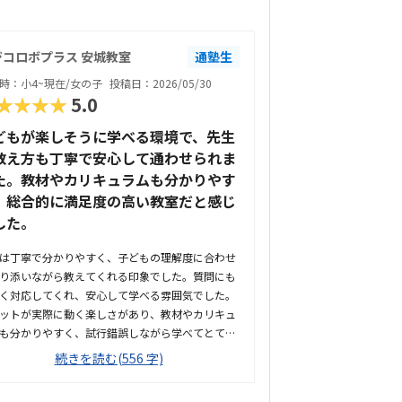
ジコロボプラス 安城教室
通塾生
時：小4~現在/女の子
投稿日：2026/05/30
★★★★
5.0
どもが楽しそうに学べる環境で、先生
教え方も丁寧で安心して通わせられま
た。教材やカリキュラムも分かりやす
、総合的に満足度の高い教室だと感じ
した。
は丁寧で分かりやすく、子どもの理解度に合わせ
り添いながら教えてくれる印象でした。質問にも
く対応してくれ、安心して学べる雰囲気でした。
ットが実際に動く楽しさがあり、教材やカリキュ
も分かりやすく、試行錯誤しながら学べてとても
しているカリキュラムでした。駅から近く通いや
続きを読む(556 字)
、教室の雰囲気も明るく安心して通えました。教
明るく学びやすい雰囲気でしたが、共同のトイレ