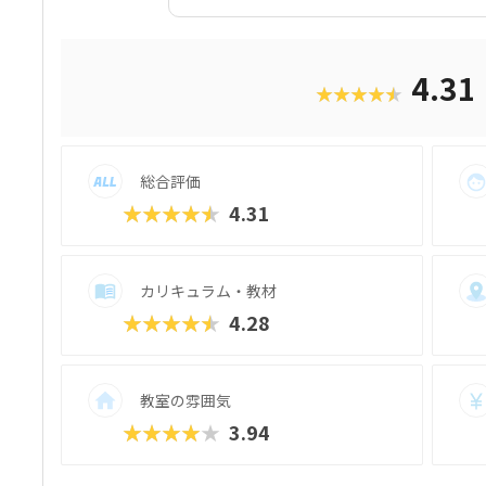
メに接続できる、立方体に近いブロック「
す。一般的なブロック教材に比べて自由度
うとおりのロボットが組み立てられるでしょ
めなので、女の子もとっつきやすいはずで
4.31
★★★★★
目玉は、毎月新しいロボットが作れること
行ロボットなど高度なものにもチャレンジ
が、3年目以降の生徒に向けた「エキスパ
たい！なんてお子さんも安心です。最近では「Univer
総合評価
C）」という大会を立ち上げるなど、ます
っています。
★★★★★
4.31
カリキュラム・教材
★★★★★
4.28
教室の雰囲気
★★★★★
3.94