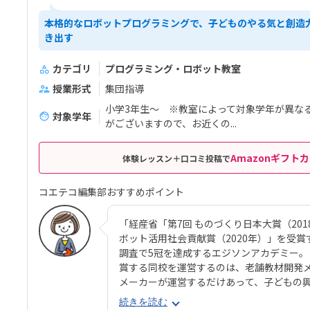
本格的なロボットプログラミングで、子どものやる気と創造
き出す
カテゴリ
プログラミング・ロボット教室
授業形式
集団指導
小学3年生～ ※教室によって対象学年が異な
対象学年
がございますので、お近くの...
Amazonギフトカ
体験レッスン＋口コミ投稿で
コエテコ編集部おすすめポイント
「経産省「第7回 ものづくり日本大賞（201
ボット活用社会貢献賞（2020年）」を受
調査で5冠を達成するエジソンアカデミー。
賞する同校を運営するのは、老舗教材開発メー
メーカーが運営するだけあって、子どもの
力◎。使用教材はアーテックオリジナルの
続きを読む