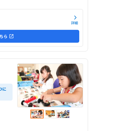
式のみしかなく、娘が和式トイレを使えないため
面がもう少し配慮されていると安心して通えると
ました。料金設定は内容に対して妥当で、負担も
感じませんでした。カリキュラムやサポート面を
詳細
ると納得できる価格で、安心して続けられると感
した。教室は明るく安心でき、子どもが楽しそう
ちら
り組む姿が親として嬉しかったです。特にロボッ
動いた瞬間の笑顔が印象的で、意欲的に学べる環
と感じました。教室自体...
つに