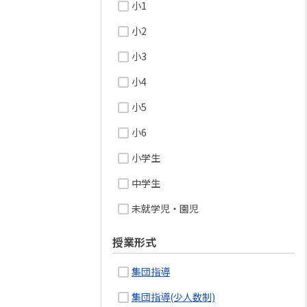
小1
小2
小3
小4
小5
小6
小学生
中学生
未就学児・園児
授業形式
集団指導
集団指導(少人数制)