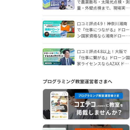
で農薬散布・太陽光点検・測
量・外壁点検まで、現場実務
に強いドローンスクールはD
SCドローンスクール千葉
口コミ評点4.9！神奈川湘南
で『仕事につながる』ドロー
ン国家資格なら湘南ドローン
アカデミーがおすすめ！地域
密着人材会社が母体！
口コミ評点4.8以上！大阪で
『仕事に繋がる』ドローン国
家ライセンスならAZAX ドロ
ーンスクール。卒業生が語る
アフターフォローの真実
プログラミング教室運営者さまへ