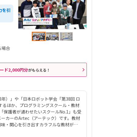
力を引
る場合
ード2,000円分
がもらえる！
8年）」や「日本ロボット学会「第38回 ロ
賞するほか、プログラミングスクール・教材
「保護者が通わせたいスクールNo.1」も受
カーのArtec（アーテック）です。教材
興味・関心を引き出すカラフルな教材が魅
「アーテックロボ」で、タテ・ヨコ・ナナ