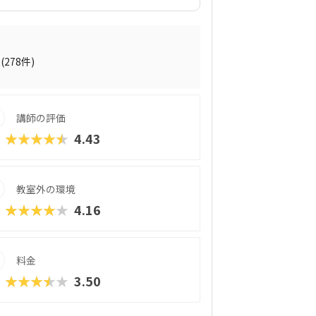
アーテックブロック」を使って組み立てま
が高いので、立体が苦手なお子さんでも思
う。レゴ®︎ブロックよりも色合いがやさし
す。エジソンアカデミーのカリキュラムの
。信号機やライントレースから始め、2足歩
(278件)
できます。基礎カリキュラムは2年分です
ート編」もあるので、まだまだスキルを高め
sal Robotics Challenge（UR
講師の評価
ます子どものやる気を引き出すスクールにな
★★★★★
4.43
教室外の環境
★★★★★
4.16
料金
★★★★★
3.50