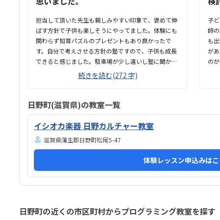
思いました。
検
担当して頂いた先生も親しみやすい印象で、褒めて伸
子ど
ばす方針で子供も楽しそうにやってました。体験にも
師の
関わらず知育パズルのプレゼントもあり良かったで
も出
す。自分で考えさせる方針の塾ですので、子供も成長
があ
できると感じました。駐車場が少し遠いし塾に聞かな
のが
いとわからない場所で不便に感じました。後は受講日
場所
続きを読む(272 字)
が週2回しかないのも厳しい仕切りがあって集中しや
備は
すい環境かなと思いました。夜は学習塾なので先生の
無い
教え方もうまいと思いました。仕方ないとは思います
楽な
日野町(滋賀県)の教室一覧
が、教材費が高いなと思いました。授業料込みで12分
もあ
割できたらいいなと思いました。体験のパズルが楽し
や他
イシオカ楽器 日野カルチャー教室
くやってました。
滋賀県蒲生郡日野町松尾5-47
体験レッスン申込みはこ
日野町の近くの市区町村からプログラミング教室を探す