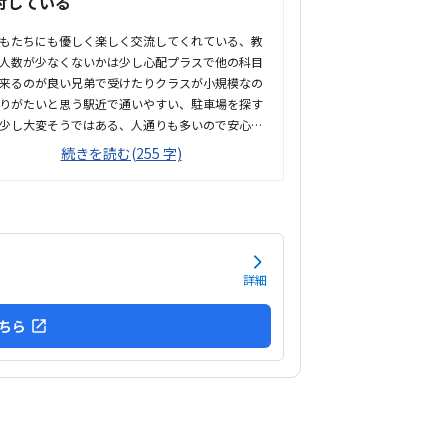
討している
もたちにも優しく楽しく交流してくれている、教
人数が少なくないかは少し心配プラスで他の科目
来るのが良い兄弟で受けたりクラスが小規模なの
りがたいと思う駅近で通いやすい、駐車場を探す
少し大変そうではある、人通りも多いので安心の
少し狭いのと、設備は古い印象を受けた。今後設
続きを読む(255 字)
新しいものをいれてほしいと思う。兄弟割引きが
のが残念。兄弟も一緒に通わせると親ともしても
ので、兄弟プランを入れてほしい他の先生の紹介
れば良い担当の先生もありがたいが、英語の先生
の先生も紹介があってほしい
詳細
ちら