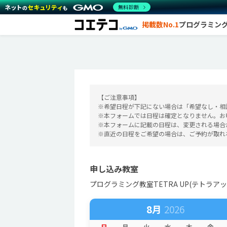
無料診断
掲載数No.1
プログラミン
【ご注意事項】
※希望日程が下記にない場合は「希望なし・相
※本フォームでは日程は確定となりません。お
※本フォームに記載の日程は、変更される場合
※直近の日程をご希望の場合は、ご予約が取れ
申し込み教室
プログラミング教室TETRA UP(テトラアッ
8月
日
月
火
水
木
金