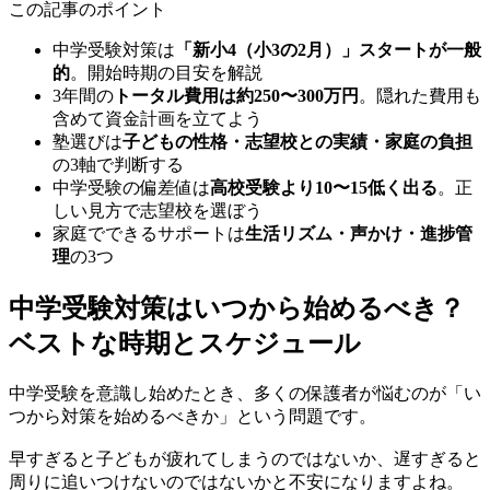
この記事のポイント
中学受験対策は
「新小4（小3の2月）」スタートが一般
的
。開始時期の目安を解説
3年間の
トータル費用は約250〜300万円
。隠れた費用も
含めて資金計画を立てよう
塾選びは
子どもの性格・志望校との実績・家庭の負担
の3軸で判断する
中学受験の偏差値は
高校受験より10〜15低く出る
。正
しい見方で志望校を選ぼう
家庭でできるサポートは
生活リズム・声かけ・進捗管
理
の3つ
中学受験対策はいつから始めるべき？
ベストな時期とスケジュール
中学受験を意識し始めたとき、多くの保護者が悩むのが「い
つから対策を始めるべきか」という問題です。
早すぎると子どもが疲れてしまうのではないか、遅すぎると
周りに追いつけないのではないかと不安になりますよね。