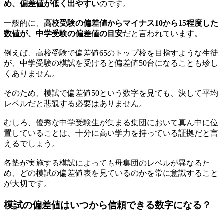
め、偏差値が低く出やすい
のです。
一般的に、
高校受験の偏差値からマイナス10から15程度した
数値が、中学受験の偏差値の目安
だと言われています。
例えば、高校受験で偏差値65のトップ校を目指すような生徒
が、中学受験の模試を受けると偏差値50台になることも珍し
くありません。
そのため、模試で偏差値50という数字を見ても、決して平均
レベルだと悲観する必要はありません。
むしろ、優秀な中学受験生が集まる集団において真ん中に位
置していることは、十分に高い学力を持っている証拠だと言
えるでしょう。
各塾が実施する模試によっても母集団のレベルが異なるた
め、どの模試の偏差値表を見ているのかを常に意識すること
が大切です。
模試の偏差値はいつから信頼できる数字になる？