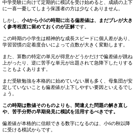
中学受験に向けて定期的に模試を受け始めると、成績の上下
に一喜一憂してしまう保護者の方は少なくありません。
しかし、
小4から小5の時期に出る偏差値は、まだブレが大き
く参考程度に留めておくのが正解
です。
この時期の小学生は精神的な成長スピードに個人差があり、
学習習慣の定着度合いによって点数が大きく変動します。
また、算数の特定の単元が得意かどうかだけで偏差値が跳ね
上がったり、逆に苦手な単元が出題されて急降下したりする
こともよくあります。
まだ受験勉強を本格的に始めていない層も多く、母集団が安
定していないことも偏差値が上下しやすい要因といえるでし
ょう。
この時期は数値そのものよりも、間違えた問題の解き直し
や、苦手分野の早期発見に模試を活用するべきです。
偏差値が本格的に信頼できる数字になるのは、小6の秋以降
に受ける模試からです。