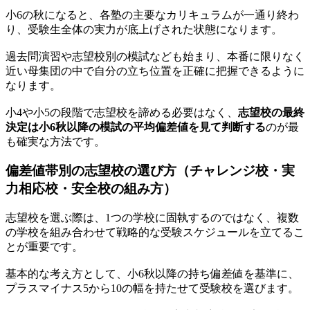
小6の秋になると、各塾の主要なカリキュラムが一通り終わ
り、受験生全体の実力が底上げされた状態になります。
過去問演習や志望校別の模試なども始まり、本番に限りなく
近い母集団の中で自分の立ち位置を正確に把握できるように
なります。
小4や小5の段階で志望校を諦める必要はなく、
志望校の最終
決定は小6秋以降の模試の平均偏差値を見て判断する
のが最
も確実な方法です。
偏差値帯別の志望校の選び方（チャレンジ校・実
力相応校・安全校の組み方）
志望校を選ぶ際は、1つの学校に固執するのではなく、複数
の学校を組み合わせて戦略的な受験スケジュールを立てるこ
とが重要です。
基本的な考え方として、小6秋以降の持ち偏差値を基準に、
プラスマイナス5から10の幅を持たせて受験校を選びます。