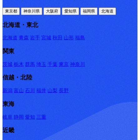
東京都
神奈川県
大阪府
愛知県
福岡県
北海道
北海道・東北
北海道
青森
岩手
宮城
秋田
山形
福島
関東
茨城
栃木
群馬
埼玉
千葉
東京
神奈川
信越・北陸
新潟
富山
石川
福井
山梨
長野
東海
岐阜
静岡
愛知
三重
近畿