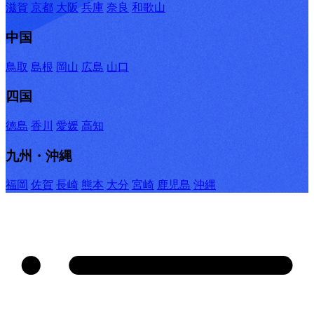
滋賀
京都
大阪
兵庫
奈良
和歌山
中国
鳥取
島根
岡山
広島
山口
四国
徳島
香川
愛媛
高知
九州・沖縄
福岡
佐賀
長崎
熊本
大分
宮崎
鹿児島
沖縄