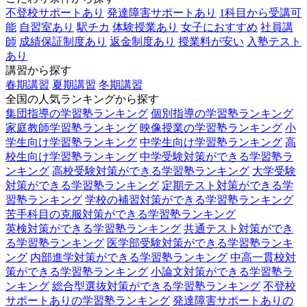
不登校サポートあり
発達障害サポートあり
1科目から受講可
能
自習室あり
駅チカ
体験授業あり
女子におすすめ
社員講
師
成績保証制度あり
返金制度あり
授業料が安い
入塾テスト
あり
講習から探す
春期講習
夏期講習
冬期講習
全国の人気ランキングから探す
集団指導の学習塾ランキング
個別指導の学習塾ランキング
家庭教師学習塾ランキング
映像授業の学習塾ランキング
小
学生向け学習塾ランキング
中学生向け学習塾ランキング
高
校生向け学習塾ランキング
中学受験対策ができる学習塾ラ
ンキング
高校受験対策ができる学習塾ランキング
大学受験
対策ができる学習塾ランキング
定期テスト対策ができる学
習塾ランキング
学校の補習対策ができる学習塾ランキング
苦手科目の克服対策ができる学習塾ランキング
英検対策ができる学習塾ランキング
共通テスト対策ができ
る学習塾ランキング
医学部受験対策ができる学習塾ランキ
ング
内部進学対策ができる学習塾ランキング
中高一貫校対
策ができる学習塾ランキング
小論文対策ができる学習塾ラ
ンキング
総合型選抜対策ができる学習塾ランキング
不登校
サポートありの学習塾ランキング
発達障害サポートありの