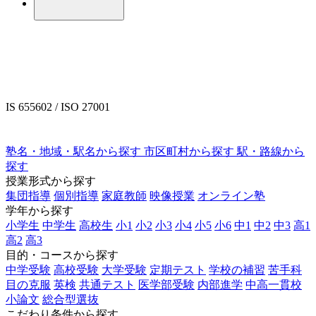
IS 655602 / ISO 27001
塾名・地域・駅名から探す
市区町村から探す
駅・路線から
探す
授業形式から探す
集団指導
個別指導
家庭教師
映像授業
オンライン塾
学年から探す
小学生
中学生
高校生
小1
小2
小3
小4
小5
小6
中1
中2
中3
高1
高2
高3
目的・コースから探す
中学受験
高校受験
大学受験
定期テスト
学校の補習
苦手科
目の克服
英検
共通テスト
医学部受験
内部進学
中高一貫校
小論文
総合型選抜
こだわり条件から探す