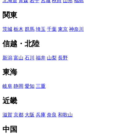
北海道
青森
岩手
宮城
秋田
山形
福島
関東
茨城
栃木
群馬
埼玉
千葉
東京
神奈川
信越・北陸
新潟
富山
石川
福井
山梨
長野
東海
岐阜
静岡
愛知
三重
近畿
滋賀
京都
大阪
兵庫
奈良
和歌山
中国