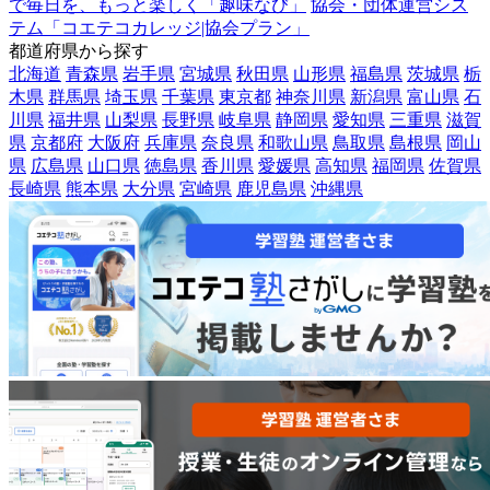
で毎日を、もっと楽しく「趣味なび」
協会・団体運営シス
テム「コエテコカレッジ|協会プラン」
都道府県から探す
北海道
青森県
岩手県
宮城県
秋田県
山形県
福島県
茨城県
栃
木県
群馬県
埼玉県
千葉県
東京都
神奈川県
新潟県
富山県
石
川県
福井県
山梨県
長野県
岐阜県
静岡県
愛知県
三重県
滋賀
県
京都府
大阪府
兵庫県
奈良県
和歌山県
鳥取県
島根県
岡山
県
広島県
山口県
徳島県
香川県
愛媛県
高知県
福岡県
佐賀県
長崎県
熊本県
大分県
宮崎県
鹿児島県
沖縄県