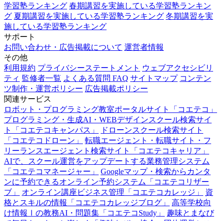
学習塾ランキング
春期講習を実施している学習塾ランキン
グ
夏期講習を実施している学習塾ランキング
冬期講習を実
施している学習塾ランキング
サポート
お問い合わせ・広告掲載について
運営者情報
その他
利用規約
プライバシーステートメント
ウェブアクセシビリ
ティ
監修者一覧
よくある質問 FAQ
サイトマップ
コンテン
ツ制作・運営ポリシー
広告掲載ポリシー
関連サービス
ロボット・プログラミング教室ポータルサイト「コエテコ」
プログラミング・生成AI・WEBデザインスクール検索サイ
ト「コエテコキャンパス」
ドローンスクール検索サイト
「コエテコドローン」
転職エージェント・転職サイト・フ
リーランスエージェント検索サイト「コエテコキャリア」
AIで、スクール運営をアップデートする業務管理システム
「コエテコマネージャー」
Googleマップ・検索からカンタ
ンに予約できるオンライン予約システム「コエテコリザー
ブ」
オンライン講座ビジネス管理「コエテコカレッジ」
資
格とスキルの情報「コエテコカレッジブログ」
高等学校向
け情報Ⅰの教務AI・問題集「コエテコStudy」
趣味とまなび