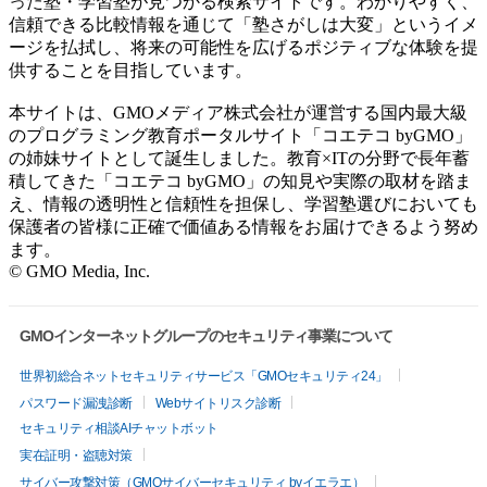
った塾・学習塾が見つかる検索サイトです。わかりやすく、
信頼できる比較情報を通じて「塾さがしは大変」というイメ
ージを払拭し、将来の可能性を広げるポジティブな体験を提
供することを目指しています。
本サイトは、GMOメディア株式会社が運営する国内最大級
のプログラミング教育ポータルサイト「コエテコ byGMO」
の姉妹サイトとして誕生しました。教育×ITの分野で長年蓄
積してきた「コエテコ byGMO」の知見や実際の取材を踏ま
え、情報の透明性と信頼性を担保し、学習塾選びにおいても
保護者の皆様に正確で価値ある情報をお届けできるよう努め
ます。
© GMO Media, Inc.
GMOインターネットグループのセキュリティ事業について
世界初総合ネットセキュリティサービス「GMOセキュリティ24」
パスワード漏洩診断
Webサイトリスク診断
セキュリティ相談AIチャットボット
実在証明・盗聴対策
サイバー攻撃対策（GMOサイバーセキュリティ byイエラエ）