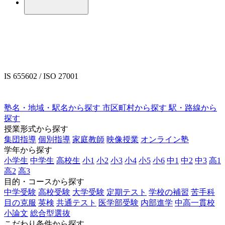
IS 655602 / ISO 27001
塾名・地域・駅名から探す
市区町村から探す
駅・路線から
探す
授業形式から探す
集団指導
個別指導
家庭教師
映像授業
オンライン塾
学年から探す
小学生
中学生
高校生
小1
小2
小3
小4
小5
小6
中1
中2
中3
高1
高2
高3
目的・コースから探す
中学受験
高校受験
大学受験
定期テスト
学校の補習
苦手科
目の克服
英検
共通テスト
医学部受験
内部進学
中高一貫校
小論文
総合型選抜
こだわり条件から探す