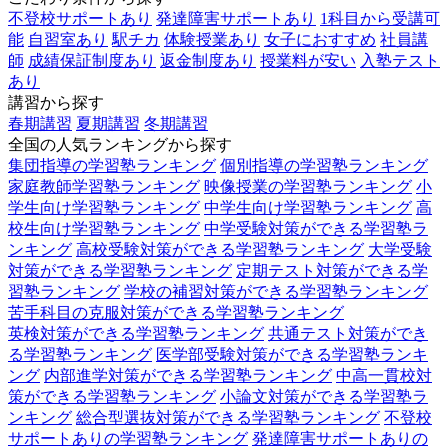
不登校サポートあり
発達障害サポートあり
1科目から受講可
能
自習室あり
駅チカ
体験授業あり
女子におすすめ
社員講
師
成績保証制度あり
返金制度あり
授業料が安い
入塾テスト
あり
講習から探す
春期講習
夏期講習
冬期講習
全国の人気ランキングから探す
集団指導の学習塾ランキング
個別指導の学習塾ランキング
家庭教師学習塾ランキング
映像授業の学習塾ランキング
小
学生向け学習塾ランキング
中学生向け学習塾ランキング
高
校生向け学習塾ランキング
中学受験対策ができる学習塾ラ
ンキング
高校受験対策ができる学習塾ランキング
大学受験
対策ができる学習塾ランキング
定期テスト対策ができる学
習塾ランキング
学校の補習対策ができる学習塾ランキング
苦手科目の克服対策ができる学習塾ランキング
英検対策ができる学習塾ランキング
共通テスト対策ができ
る学習塾ランキング
医学部受験対策ができる学習塾ランキ
ング
内部進学対策ができる学習塾ランキング
中高一貫校対
策ができる学習塾ランキング
小論文対策ができる学習塾ラ
ンキング
総合型選抜対策ができる学習塾ランキング
不登校
サポートありの学習塾ランキング
発達障害サポートありの