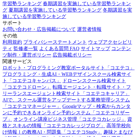
学習塾ランキング
春期講習を実施している学習塾ランキン
グ
夏期講習を実施している学習塾ランキング
冬期講習を実
施している学習塾ランキング
サポート
お問い合わせ・広告掲載について
運営者情報
その他
利用規約
プライバシーステートメント
ウェブアクセシビリ
ティ
監修者一覧
よくある質問 FAQ
サイトマップ
コンテン
ツ制作・運営ポリシー
広告掲載ポリシー
関連サービス
ロボット・プログラミング教室ポータルサイト「コエテコ」
プログラミング・生成AI・WEBデザインスクール検索サイ
ト「コエテコキャンパス」
ドローンスクール検索サイト
「コエテコドローン」
転職エージェント・転職サイト・フ
リーランスエージェント検索サイト「コエテコキャリア」
AIで、スクール運営をアップデートする業務管理システム
「コエテコマネージャー」
Googleマップ・検索からカンタ
ンに予約できるオンライン予約システム「コエテコリザー
ブ」
オンライン講座ビジネス管理「コエテコカレッジ」
資
格とスキルの情報「コエテコカレッジブログ」
高等学校向
け情報Ⅰの教務AI・問題集「コエテコStudy」
趣味とまなび