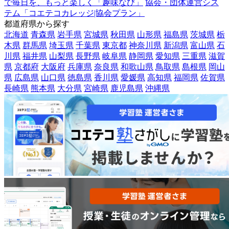
で毎日を、もっと楽しく「趣味なび」
協会・団体運営シス
テム「コエテコカレッジ|協会プラン」
都道府県から探す
北海道
青森県
岩手県
宮城県
秋田県
山形県
福島県
茨城県
栃
木県
群馬県
埼玉県
千葉県
東京都
神奈川県
新潟県
富山県
石
川県
福井県
山梨県
長野県
岐阜県
静岡県
愛知県
三重県
滋賀
県
京都府
大阪府
兵庫県
奈良県
和歌山県
鳥取県
島根県
岡山
県
広島県
山口県
徳島県
香川県
愛媛県
高知県
福岡県
佐賀県
長崎県
熊本県
大分県
宮崎県
鹿児島県
沖縄県