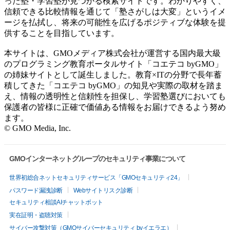
った塾・学習塾が見つかる検索サイトです。わかりやすく、
信頼できる比較情報を通じて「塾さがしは大変」というイメ
ージを払拭し、将来の可能性を広げるポジティブな体験を提
供することを目指しています。
本サイトは、GMOメディア株式会社が運営する国内最大級
のプログラミング教育ポータルサイト「コエテコ byGMO」
の姉妹サイトとして誕生しました。教育×ITの分野で長年蓄
積してきた「コエテコ byGMO」の知見や実際の取材を踏ま
え、情報の透明性と信頼性を担保し、学習塾選びにおいても
保護者の皆様に正確で価値ある情報をお届けできるよう努め
ます。
© GMO Media, Inc.
GMOインターネットグループのセキュリティ事業について
世界初総合ネットセキュリティサービス「GMOセキュリティ24」
パスワード漏洩診断
Webサイトリスク診断
セキュリティ相談AIチャットボット
実在証明・盗聴対策
サイバー攻撃対策（GMOサイバーセキュリティ byイエラエ）