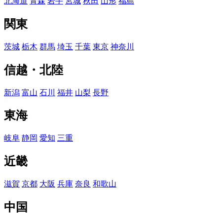
北海道
青森
岩手
宮城
秋田
山形
福島
関東
茨城
栃木
群馬
埼玉
千葉
東京
神奈川
信越・北陸
新潟
富山
石川
福井
山梨
長野
東海
岐阜
静岡
愛知
三重
近畿
滋賀
京都
大阪
兵庫
奈良
和歌山
中国