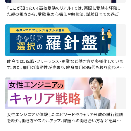
「ここが知りたい！高校受験のリアル」では、実際に受験を経験し
た親の視点から、受験生の心構えや勉強法、試験日までの過ごし
方を紹介します。受験生としての悩みや不安・成功のためのポイ
ントを、実際に受験を乗り越えた子どもにも聞きながら深掘りし、
これから受験を迎える方々に役立つ実践的なヒントをお伝えし
ます。
昨今では、転職・フリーランス・副業など働き方が多様化していま
す。また、雇用の流動性が高まり、終身雇用の時代も移り変わろう
としていると言えるでしょう。「各界のプロフェッショナルが語る、
キャリア選択の羅針盤」では、キャリアチェンジのリアルをお伝え
します。
女性エンジニアが体験したエピソードやキャリア形成の試行錯誤
を紹介。働き方やスキルアップ、課題への向き合い方などを具体
的に解説し、理想の未来を描くためのヒントをお届けします。