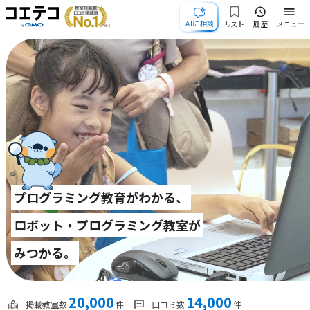
AIに相談
リスト
履歴
メニュー
プログラミング教育がわかる、
ロボット・プログラミング教室が
みつかる。
20,000
14,000
掲載教室数
件
口コミ数
件