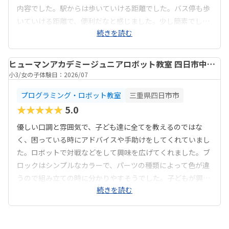
内容でした。駅からは歩いていける距離でした。バス停も歩
いていける距離で、便利だなと感じました。少し簡素でした
続きを読む
が、集中できる空間だった...
ヒューマンアカデミージュニアロボット教室 四日市中央
緑地
小3
女の子
体験日：2026/07
プログラミング・ロボット教室
三重県四日市市
★★★★★
5.0
優しい口調と雰囲気で、子ども達に全てを教えるのではな
く、困っている時にアドバイスや手助けをしてくれていまし
た。ロボットで対戦などをして興味を広げてくれました。ブ
ロックはシンプルなカラーで、パーツの種類によって色が違
うので組み立ての時に分かりやすそうでした。子どもが興味
続きを読む
を持ちそうなロボットの形や...