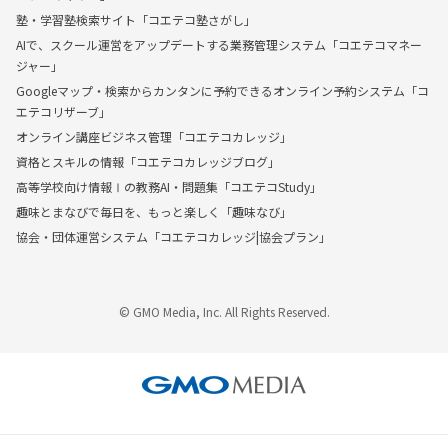
塾・学習塾検索サイト「コエテコ塾さがし」
AIで、スクール運営をアップデートする業務管理システム「コエテコマネー
ジャー」
Googleマップ・検索からカンタンに予約できるオンライン予約システム「コ
エテコリザーブ」
オンライン講座ビジネス管理「コエテコカレッジ」
資格とスキルの情報「コエテコカレッジブログ」
高等学校向け情報Ⅰの教務AI・問題集「コエテコStudy」
趣味とまなびで毎日を、もっと楽しく「趣味なび」
協会・団体運営システム「コエテコカレッジ|協会プラン」
© GMO Media, Inc. All Rights Reserved.