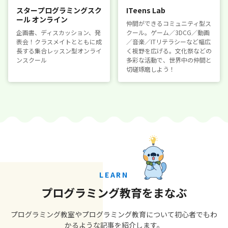
スタープログラミングスク
ITeens Lab
ール オンライン
仲間ができるコミュニティ型ス
企画書、ディスカッション、発
クール。ゲーム／3DCG／動画
表会！クラスメイトとともに成
／音楽／ITリテラシーなど幅広
長する集合レッスン型オンライ
く視野を広げる。文化祭などの
ンスクール
多彩な活動で、世界中の仲間と
切磋琢磨しよう！
LEARN
プログラミング教育をまなぶ
プログラミング教室やプログラミング教育について初心者でもわ
かるような記事を紹介します。