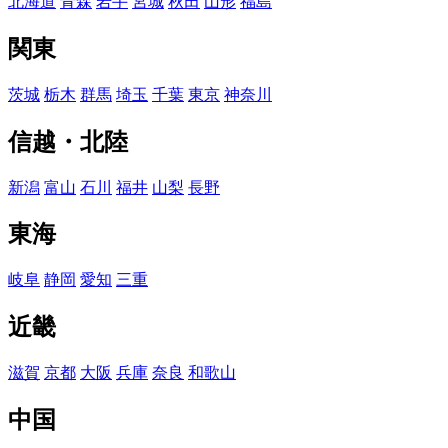
北海道
青森
岩手
宮城
秋田
山形
福島
関東
茨城
栃木
群馬
埼玉
千葉
東京
神奈川
信越・北陸
新潟
富山
石川
福井
山梨
長野
東海
岐阜
静岡
愛知
三重
近畿
滋賀
京都
大阪
兵庫
奈良
和歌山
中国