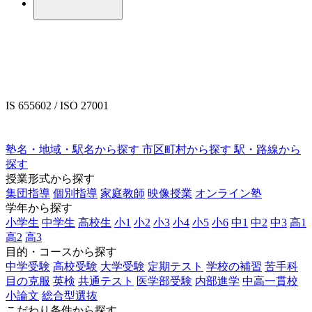
IS 655602 / ISO 27001
塾名・地域・駅名から探す
市区町村から探す
駅・路線から
探す
授業形式から探す
集団指導
個別指導
家庭教師
映像授業
オンライン塾
学年から探す
小学生
中学生
高校生
小1
小2
小3
小4
小5
小6
中1
中2
中3
高1
高2
高3
目的・コースから探す
中学受験
高校受験
大学受験
定期テスト
学校の補習
苦手科
目の克服
英検
共通テスト
医学部受験
内部進学
中高一貫校
小論文
総合型選抜
こだわり条件から探す