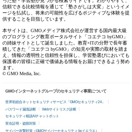
った塾・学習塾が見つかる検索サイトです。わかりやすく、
信頼できる比較情報を通じて「塾さがしは大変」というイメ
ージを払拭し、将来の可能性を広げるポジティブな体験を提
供することを目指しています。
本サイトは、GMOメディア株式会社が運営する国内最大級
のプログラミング教育ポータルサイト「コエテコ byGMO」
の姉妹サイトとして誕生しました。教育×ITの分野で長年蓄
積してきた「コエテコ byGMO」の知見や実際の取材を踏ま
え、情報の透明性と信頼性を担保し、学習塾選びにおいても
保護者の皆様に正確で価値ある情報をお届けできるよう努め
ます。
© GMO Media, Inc.
GMOインターネットグループのセキュリティ事業について
世界初総合ネットセキュリティサービス「GMOセキュリティ24」
パスワード漏洩診断
Webサイトリスク診断
セキュリティ相談AIチャットボット
実在証明・盗聴対策
サイバー攻撃対策（GMOサイバーセキュリティ byイエラエ）