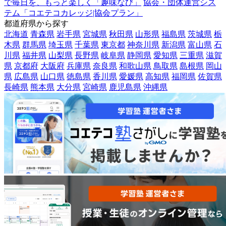
で毎日を、もっと楽しく「趣味なび」
協会・団体運営シス
テム「コエテコカレッジ|協会プラン」
都道府県から探す
北海道
青森県
岩手県
宮城県
秋田県
山形県
福島県
茨城県
栃
木県
群馬県
埼玉県
千葉県
東京都
神奈川県
新潟県
富山県
石
川県
福井県
山梨県
長野県
岐阜県
静岡県
愛知県
三重県
滋賀
県
京都府
大阪府
兵庫県
奈良県
和歌山県
鳥取県
島根県
岡山
県
広島県
山口県
徳島県
香川県
愛媛県
高知県
福岡県
佐賀県
長崎県
熊本県
大分県
宮崎県
鹿児島県
沖縄県