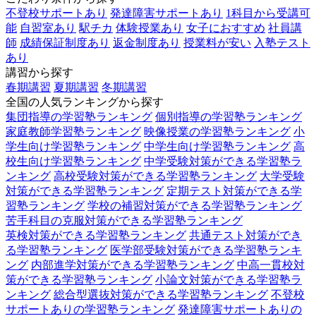
不登校サポートあり
発達障害サポートあり
1科目から受講可
能
自習室あり
駅チカ
体験授業あり
女子におすすめ
社員講
師
成績保証制度あり
返金制度あり
授業料が安い
入塾テスト
あり
講習から探す
春期講習
夏期講習
冬期講習
全国の人気ランキングから探す
集団指導の学習塾ランキング
個別指導の学習塾ランキング
家庭教師学習塾ランキング
映像授業の学習塾ランキング
小
学生向け学習塾ランキング
中学生向け学習塾ランキング
高
校生向け学習塾ランキング
中学受験対策ができる学習塾ラ
ンキング
高校受験対策ができる学習塾ランキング
大学受験
対策ができる学習塾ランキング
定期テスト対策ができる学
習塾ランキング
学校の補習対策ができる学習塾ランキング
苦手科目の克服対策ができる学習塾ランキング
英検対策ができる学習塾ランキング
共通テスト対策ができ
る学習塾ランキング
医学部受験対策ができる学習塾ランキ
ング
内部進学対策ができる学習塾ランキング
中高一貫校対
策ができる学習塾ランキング
小論文対策ができる学習塾ラ
ンキング
総合型選抜対策ができる学習塾ランキング
不登校
サポートありの学習塾ランキング
発達障害サポートありの