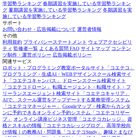
学習塾ランキング
春期講習を実施している学習塾ランキン
グ
夏期講習を実施している学習塾ランキング
冬期講習を実
施している学習塾ランキング
サポート
お問い合わせ・広告掲載について
運営者情報
その他
利用規約
プライバシーステートメント
ウェブアクセシビリ
ティ
監修者一覧
よくある質問 FAQ
サイトマップ
コンテン
ツ制作・運営ポリシー
広告掲載ポリシー
関連サービス
ロボット・プログラミング教室ポータルサイト「コエテコ」
プログラミング・生成AI・WEBデザインスクール検索サイ
ト「コエテコキャンパス」
ドローンスクール検索サイト
「コエテコドローン」
転職エージェント・転職サイト・フ
リーランスエージェント検索サイト「コエテコキャリア」
AIで、スクール運営をアップデートする業務管理システム
「コエテコマネージャー」
Googleマップ・検索からカンタ
ンに予約できるオンライン予約システム「コエテコリザー
ブ」
オンライン講座ビジネス管理「コエテコカレッジ」
資
格とスキルの情報「コエテコカレッジブログ」
高等学校向
け情報Ⅰの教務AI・問題集「コエテコStudy」
趣味とまなび