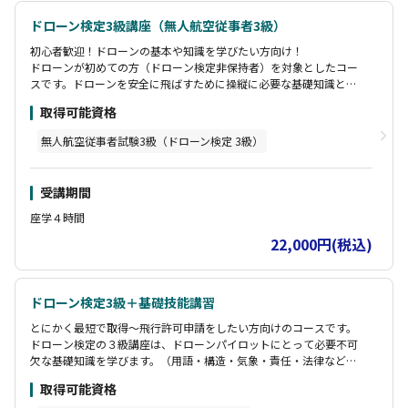
ドローン検定3級講座（無人航空従事者3級）
初心者歓迎！ドローンの基本や知識を学びたい方向け！
ドローンが初めての方（ドローン検定非保持者）を対象としたコー
スです。ドローンを安全に飛ばすために操縦に必要な基礎知識と関
係法令の知識を学びます。
取得可能資格
座学講習の修了者には無人航空従事者試験３級の試験に合格した時
に発行される認定証と同じものが発行されます。
無人航空従事者試験3級（ドローン検定 3級）
受講期間
座学４時間
22,000円(税込)
ドローン検定3級＋基礎技能講習
とにかく最短で取得〜飛行許可申請をしたい方向けのコースです。
ドローン検定の３級講座は、ドローンパイロットにとって必要不可
欠な基礎知識を学びます。（用語・構造・気象・責任・法律など）
取得可能資格
トイドローンと無人航空機を使用した実技講習をしていただきま