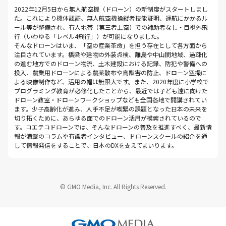
2022年12月5日から無人航空機（ドローン）の新制度がスタートしまし
た。これにより機体認証、無人航空機操縦者技能証明、運航にかかるル
ール等が整備され、有人地帯（第三者上空）での補助者なし・目視外飛
行（いわゆる「レベル4飛行」）が可能になりました。
そんなドローンはいま、「空の産業革命」を担う存在として各方面から
注目されています。橋梁や建物の外装点検、離島や中山間地域、過疎化
の進む地方でのドローン物流、土木建設における記録、防犯や警備への
投入、農業用ドローンによる農薬散布や鳥獣害の防止、ドローン空撮に
よる映像制作など、活用の幅は無限大です。また、2020年度に小学校で
プログラミング教育が必修化したことから、最近では子ども達に向けた
ドローン教室・ドローンワークショップなども全国各地で開講されてい
ます。少子高齢化が進み、人手不足が喫緊の課題となった日本の未来を
切り拓くために、あらゆる面でのドローン活用が模索されているので
す。コエテコドローンでは、そんなドローンの普及を推進すべく、最新情
報が満載のコラムや有識者インタビュー、ドローンスクールの紹介を通
して情報発信をすることで、日本のDXを支えてまいります。
© GMO Media, Inc. All Rights Reserved.