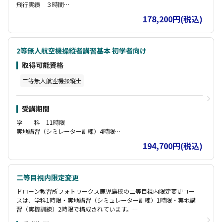
飛行実績 ３時間
学 科 ５時限
178,200円(税込)
実地講習（シミレーター訓練）１時限
実地講習（実機訓練）２時限
2等無人航空機操縦者講習基本 初学者向け
取得可能資格
二等無人航空機操縦士
受講期間
学 科 11時限
実地講習（シミレーター訓練）4時限
実地講習（実機訓練）7時限
194,700円(税込)
二等目視内限定変更
ドローン教習所フォトワークス鹿児島校の二等目視内限定変更コー
スは、学科1時限・実地講習（シミュレーター訓練）1時限・実地講
習（実機訓練）2時限で構成されています。
このコースは目視内限定を解除して目視外飛行を可能にするプログ