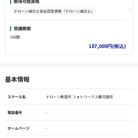
取得可能資格
受講できるカリキュラムが異なりますので、お気軽にお問い合わせ
ください。 2 日間コースでは、すでにフライト基礎資格を持ってい
ドローン減災士協会認定資格「ドローン減災士」
る方が「ドローン減災士」を取得できます。 いずれもカリキュラム
のなかで資格試験を行い、合格者を資格認定いたします
受講期間
5日間
187,000円(税込)
基本情報
スクール名
ドローン教習所 フォトワークス鹿児島校
電話番号
-
ホームページ
-