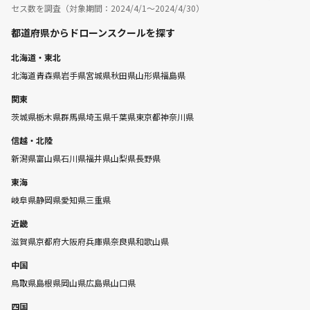
セス数を調査（対象期間：2024/4/1〜2024/4/30）
都道府県からドローンスクールを探す
北海道・東北
北海道
青森県
岩手県
宮城県
秋田県
山形県
福島県
関東
茨城県
栃木県
群馬県
埼玉県
千葉県
東京都
神奈川県
信越・北陸
新潟県
富山県
石川県
福井県
山梨県
長野県
東海
岐阜県
静岡県
愛知県
三重県
近畿
滋賀県
京都府
大阪府
兵庫県
奈良県
和歌山県
中国
鳥取県
島根県
岡山県
広島県
山口県
四国