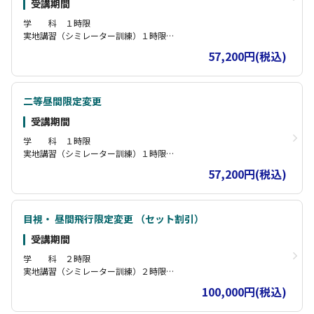
受講期間
ラムで、操縦者が直接目視できない範囲でもドローンを操縦できる
ようになります。シミュレーター訓練で安全な環境での技能向上を
学 科 １時限
図り、実機訓練では実際の目視外飛行技術を習得します。
実地講習（シミレーター訓練）１時限
効率的なカリキュラム設計により、短時間で確実に限定解除に必要
実地講習（実機訓練）２時限
57,200円(税込)
な技能を身につけることができ、より広範囲での業務活用や高度な
飛行技術を習得できるプログラムです。
二等昼間限定変更
受講期間
学 科 １時限
実地講習（シミレーター訓練）１時限
実地講習（実機訓練）２時限
57,200円(税込)
目視・ 昼間飛行限定変更 （セット割引）
受講期間
学 科 ２時限
実地講習（シミレーター訓練）２時限
実地講習（実機訓練）４時限
100,000円(税込)