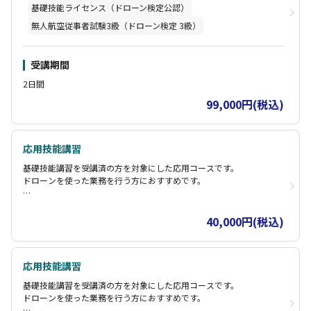
す。
基礎技能ライセンス（ドローン検定公認）
ドローン検定協会公式「３級ライセンス」を発行します（３級試験
無人航空従事者試験3級（ドローン検定 3級）
が免除になります）
日程によっては ２ヶ月程度かかるところを、２日間で開催します。
許可申請時に必要な「飛行履歴10時間」を２日間で補完し公式ログ
登録
受講期間
シミュレーターと実機を使用し２日間で基礎知識と技能を習得
2日間
機体購入前の方でも安心！手ぶらで参加OK
シミュレーターと実機にて訓練した時間（１０時間）は国土交通省
99,000円(税込)
への飛行許可申請時の経験時間として申請できます。
応用技能講習
基礎技能講習を受講済の方を対象にした応用コースです。
ドローンを使った業務を行う方におすすめです。
A：目視外飛行 / 150m以上 / 制限表面上空 講習時間：3時間（座
学2時間、実機訓練1時間）
40,000円(税込)
目視外飛行(視界から外れた範囲)の長距離飛行を行う際には国交省へ
の申請が必要になり、違反した場合には罰金刑となります。
応用技能講習
基礎技能講習を受講済の方を対象にした応用コースです。
ドローンを使った業務を行う方におすすめです。