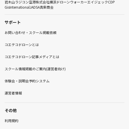
岩木山ラジコン空港株式会社
横浜ドローンウォーカー
エイジェック
CDP
GisInternational
JADSA
真柴商会
サポート
お問い合わせ・スクール掲載依頼
コエテコドローンとは
コエテコドローン記事メディアとは
スクール情報掲載のご案内(運営者向け)
体験会・説明会予約システム
運営者情報
その他
利用規約