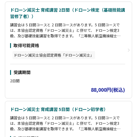
ドローン減災士 育成講習 2日間（ドローン検定（基礎技能講
習修了者））
講習会は 5 日間コースと 2 日間コースがあります。5 日間コースで
は、本協会認定資格「ドローン減災士」と併せて、 ドローン検定3
級、及び基礎技能講習を取得できます。 「二等無人航空機操縦士」
に関しては、別途費用・日数がかかります。受講生の経験によって
取得可能資格
受講できるカリキュラムが異なりますので、お気軽にお問い合わせ
ください。 2 日間コースでは、すでにフライト基礎資格を持ってい
ドローン減災士協会認定資格「ドローン減災士」
る方が「ドローン減災士」を取得できます。 いずれもカリキュラム
のなかで資格試験を行い、合格者を資格認定いたします
受講期間
2日間
88,000円(税込)
ドローン減災士 育成講習 5日間（ドローン初学者）
講習会は 5 日間コースと 2 日間コースがあります。5 日間コースで
は、本協会認定資格「ドローン減災士」と併せて、 ドローン検定3
級、及び基礎技能講習を取得できます。 「二等無人航空機操縦士」
に関しては、別途費用・日数がかかります。受講生の経験によって