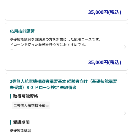
B：夜間飛行 / 催事上空 講習時間：2時間（座学1時間、実機訓
練1時間）
35,000円(税込)
航空法では、「日中（日出から日没まで）に飛行させること 」と な
っているために、それ以外の時間帯は禁止されています。
※夜間飛行訓練は屋内にて、照明を落とし決められた照度のなかで
応用技能講習
訓練します。
基礎技能講習を受講済の方を対象にした応用コースです。
ドローンを使った業務を行う方におすすめです。
C：物件投下 / 危険物輸送 講習時間：2時間（座学1時間、実機訓
練1時間）
35,000円(税込)
飛行中の無人航空機から物件を投下するためには、国土交通大臣の
承認が実用となります。
機体・操縦者・安全確保体制に関する一般基準に加えて、追加基準
2等無人航空機操縦者講習基本 経験者向け（基礎技能講習
が定められています。
未受講）B-3 ドローン検定 未取得者
取得可能資格
二等無人航空機操縦士
受講期間
基礎技能講習