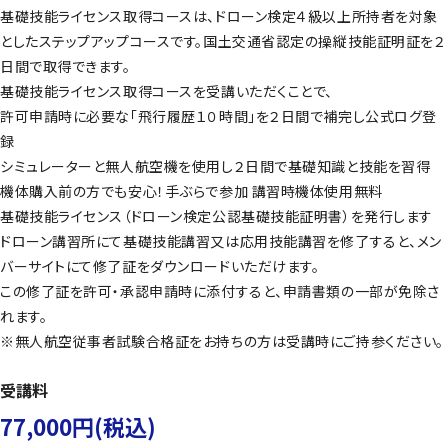
基礎技能ライセンス取得コースは、ドローン検定４級以上所持者を対象
としたステップアップコースです。国土交通省認定の操縦技能証明証を２
日間で取得できます。
基礎技能ライセンス取得コースを受講いただくことで、
許可申請時に必要な「飛行履歴１０時間」を２日間で補完し公式ログ登
録
シミュレーターと無人航空機を使用し２日間で基礎知識と技能を習得
機体購入前の方でも安心！手ぶらで参加 講習時機体使用無料
基礎技能ライセンス（ドローン検定公認基礎技能証明書）を発行します
ドローン講習所にて基礎技能講習又は応用技能講習を修了すると、メン
バーサイトにて修了証をダウンロードいただけます。
この修了証を許可・承認申請時に添付すると、申請書類の一部が免除さ
れます。
※無人航空従事者試験合格証をお持ちの方は受講時にご持参ください。
受講料
77,000円(税込)