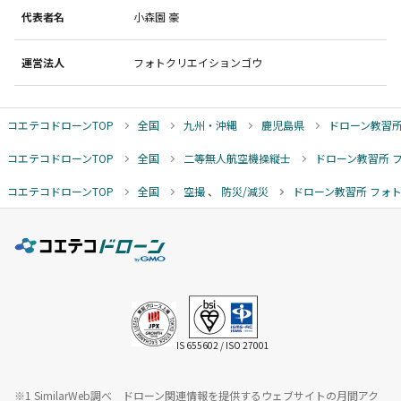
代表者名
小森園 豪
運営法人
フォトクリエイションゴウ
コエテコドローンTOP
全国
九州・沖縄
鹿児島県
ドローン教習所
コエテコドローンTOP
全国
二等無人航空機操縦士
ドローン教習所 
コエテコドローンTOP
全国
空撮
、
防災/減災
ドローン教習所 フォ
IS 655602 / ISO 27001
※1 SimilarWeb調べ ドローン関連情報を提供するウェブサイトの月間アク