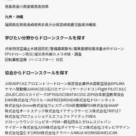
徳島県
香川県
愛媛県
高知県
九州・沖縄
福岡県
佐賀県
長崎県
熊本県
大分県
宮崎県
鹿児島県
沖縄県
学びたい分野からドローンスクールを探す
点検
物流
空撮
土木建設
防犯/警備
農薬散布/農業
基礎知識
測量
水中ドローン
FPVドローン
防災/減災
赤外線カメラ点検・調査
回転翼航空機（ヘリコプター）対応
協会からドローンスクールを探す
JUIDA
DPCA
エアロエントリー
ドローン検定協会
農林水産航空協会
DPA
JMA
ヤマハ発動機
JUAVAC
DEO
石川エナジーリサーチ
ジドコン
Flight PILOT
JULC
JDA
JDC
JDO
スカイピーク
DPTA
SUSC
DBA
TWC
DSC
JDPA
日本航空教育協会
EAMS
株式会社プロクルー
IAU
FREEBIRD
ADA
株式会社ドローンネット
株式会社A-Drone
株式会社ウェスヴィ
FDA
鈴豊精鋼
FDA
株式会社HAAAP
株式会社オートスナック
株式会社イナテックサービス
株式会社TRIPLE7
株式会社プロフェッショナルエフェクト
アイテック
MDA
ドローンラウンジ ジュピター
PDM
一般社団法人ゼロムスジャパン
サイポート株式会社
JUVA
株式会社ダイヤサービス
株式会社コモレビデザイン
株式会社空むすび
MSA
株式会社クラベール
NINJA WORKS
IDA
HELICAM