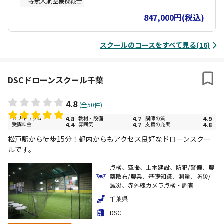
一等無人航空機操縦士
847,000円(税込)
スクールのコースをすべて見る(16)
DSCドローンスクール千葉
4.8
(全50件)
カリキュラム
4.8
教材・設備
4.7
講師の質
4.9
受講料金
4.4
雰囲気
4.7
支援の充実
4.8
松戸駅から徒歩15分！都内からもアクセス良好なドローンスクー
ルです。
点検、空撮、土木建設、防犯/警備、農
薬散布/農業、基礎知識、測量、防災/
減災、赤外線カメラ点検・調査
千葉県
DSC