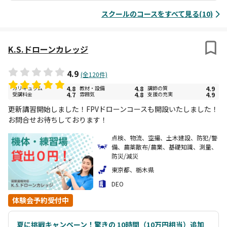
スクールのコースをすべて見る(10)
K.S.ドローンカレッジ
4.9
(全120件)
カリキュラム
4.8
教材・設備
4.8
講師の質
4.9
受講料金
4.7
雰囲気
4.8
支援の充実
4.9
更新講習開始しました！FPVドローンコースも開設いたしました！
お問合せお待ちしております！
点検、物流、空撮、土木建設、防犯/警
備、農薬散布/農業、基礎知識、測量、
防災/減災
東京都、栃木県
DEO
体験会予約受付中
夏に挑戦キャンペーン！驚きの 10時間（10万円相当）追加