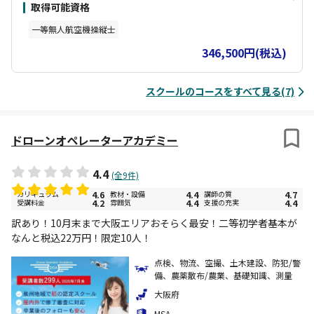
取得可能資格
イ前に一度ご相談ください。
一等無人航空機操縦士
346,500円(税込)
スクールのコースをすべて見る(7)
ドローンオペレーターアカデミー
4.4
(全9件)
カリキュラム
4.6
教材・設備
4.4
講師の質
4.7
受講料金
4.2
雰囲気
4.4
支援の充実
4.4
訳あり！10月末まで大阪エリアおそらく最安！二等初学者基本が
なんと税込22万円！限定10人！
点検、物流、空撮、土木建設、防犯/警
備、農薬散布/農業、基礎知識、測量
大阪府
MSA