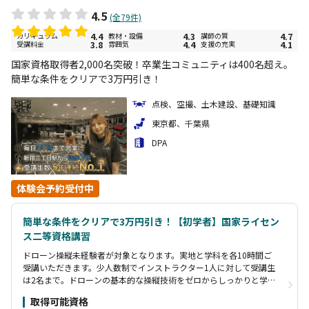
4.5
(全79件)
カリキュラム
4.4
教材・設備
4.3
講師の質
4.7
受講料金
3.8
雰囲気
4.4
支援の充実
4.1
国家資格取得者2,000名突破！卒業生コミュニティは400名超え。
簡単な条件をクリアで3万円引き！
点検、空撮、土木建設、基礎知識
東京都、千葉県
DPA
体験会予約受付中
簡単な条件をクリアで3万円引き！【初学者】国家ライセン
ス二等資格講習
ドローン操縦未経験者が対象となります。実地と学科を各10時間ご
受講いただきます。少人数制でインストラクター1人に対して受講生
は2名まで。ドローンの基本的な操縦技術をゼロからしっかりと学ぶ
ことができます。コースは1コマ3時間からで、ご自身のスケジュー
取得可能資格
ルに合わせて受講が可能です。学科はオンラインのため自宅や電車