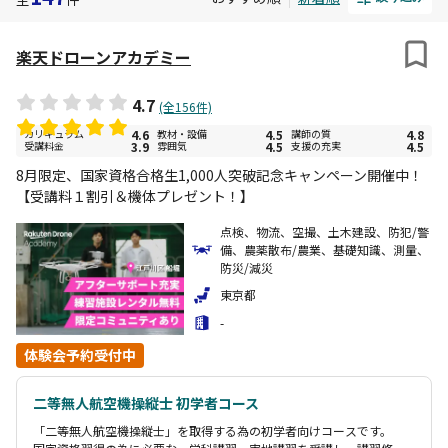
楽天ドローンアカデミー
4.7
(全156件)
カリキュラム
4.6
教材・設備
4.5
講師の質
4.8
受講料金
3.9
雰囲気
4.5
支援の充実
4.5
8月限定、国家資格合格生1,000人突破記念キャンペーン開催中！
【受講料１割引＆機体プレゼント！】
点検、物流、空撮、土木建設、防犯/警
備、農薬散布/農業、基礎知識、測量、
防災/減災
東京都
-
体験会予約受付中
二等無人航空機操縦士 初学者コース
「二等無人航空機操縦士」を取得する為の初学者向けコースです。