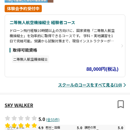
体験会予約受付中
二等無人航空機操縦士 経験者コース
ドローン飛行経験10時間以上の方向けに、国家資格「二等無人航空
機操縦士」を効率的に取得できるコースです。 学科・実地講習を1
日で完結可能。受講から試験対策まで、現役インストラクターが丁
寧にサポートします。
取得可能資格
二等無人航空機操縦士
88,000円(税込)
スクールのコースをすべて見る(10)
SKY WALKER
5.0
(全55件)
カリキュラム
4.9
教材・設備
5.0
講師の質
5.0