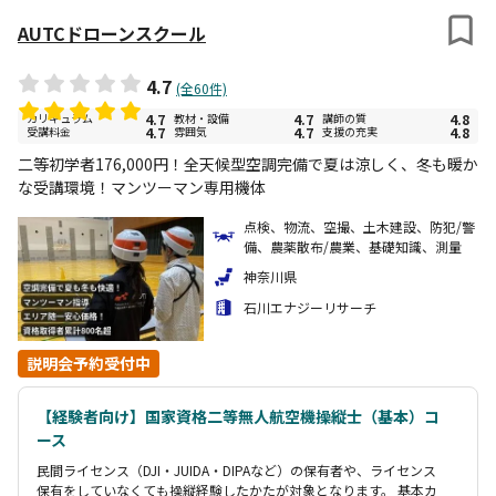
AUTCドローンスクール
4.7
(全60件)
カリキュラム
4.7
教材・設備
4.7
講師の質
4.8
受講料金
4.7
雰囲気
4.7
支援の充実
4.8
二等初学者176,000円！全天候型空調完備で夏は涼しく、冬も暖か
な受講環境！マンツーマン専用機体
点検、物流、空撮、土木建設、防犯/警
備、農薬散布/農業、基礎知識、測量
神奈川県
石川エナジーリサーチ
説明会予約受付中
【経験者向け】国家資格二等無人航空機操縦士（基本）コ
ース
民間ライセンス（DJI・JUIDA・DIPAなど）の保有者や、ライセンス
保有をしていなくても操縦経験したかたが対象となります。 基本カ