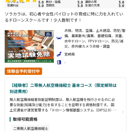
カリキュラム
5.0
教材・設備
5.0
講師の質
5.0
受講料金
5.0
雰囲気
5.0
支援の充実
5.0
ソラカラは、初心者や女性パイロットの育成に特に力を入れてい
るドローンスクールです！少人数制です！
点検、物流、空撮、土木建設、防犯/警
備、農薬散布/農業、基礎知識、測量、
水中ドローン、FPVドローン、防災/減
災、赤外線カメラ点検・調査
宮崎県
-
体験会予約受付中
【経験者】二等無人航空機操縦士 基本コース（限定解除は
別途費用）
無人航空機操縦者技能証明制度は、無人航空機を飛行させるのに必
要な技能(知識及び能力)を有することを証明する資格制度です。 国
土交通省が運営管理する「ドローン情報基盤システム（DIPS2.0）」
にて申請を受けて、指定試験機関が実施する無人航空機操縦士試験
取得可能資格
（学科試験、実地試験、身体検査）により受験者の技能を判定し、
無人航空機操縦者技能証明を行います。 なお、登録講習機関の所定
二等無人航空機操縦士
の講習を修了することで指定試験機関での実地試験が免除されま