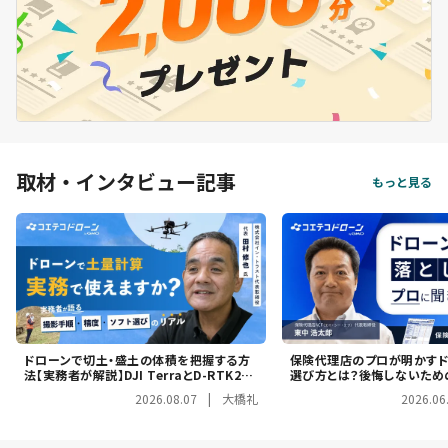
取材・インタビュー記事
もっと見る
ドローンで切土・盛土の体積を把握する方
保険代理店のプロが明かす
法【実務者が解説】DJI TerraとD-RTK2で
選び方とは？後悔しないため
XYZ方向の誤差5cm以内を出す実務手順
トを解説
2026.08.07
|
大橋礼
2026.06