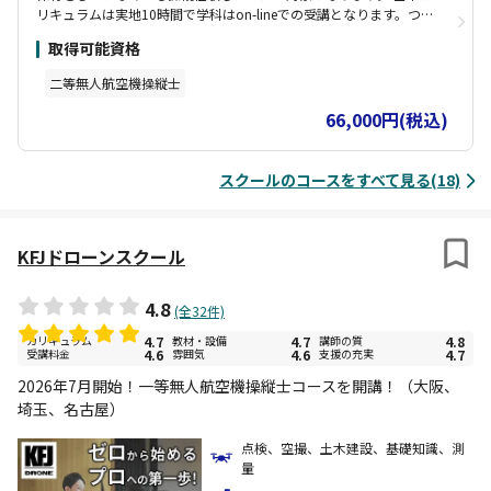
リキュラムは実地10時間で学科はon-lineでの受講となります。つま
り学科はどこでもライフスタイルに合わせて受講開始から3ケ月は受
取得可能資格
講可能なので、 何度も繰り返し観る事が可能です。動画内容は国土
交通省教則に数多くの現場での実務経験などを加えた内容で非常に
二等無人航空機操縦士
好評です。 実技指導は講師と生徒のマンツーマン体制で、修了試験
までのすべての費用を含んでいます。 実地2時間で試験を行う基本
66,000円(税込)
半日で終了し、合格した場合は国指定試験機関での実地試験が免除
されます。
スクールのコースをすべて見る(18)
KFJドローンスクール
4.8
(全32件)
カリキュラム
4.7
教材・設備
4.7
講師の質
4.8
受講料金
4.6
雰囲気
4.6
支援の充実
4.7
2026年7月開始！一等無人航空機操縦士コースを開講！（大阪、
埼玉、名古屋）
点検、空撮、土木建設、基礎知識、測
量