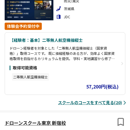
防災/減災
茨城県
JDC
体験会予約受付中
【経験者：基本】二等無人航空機操縦士
ドローン経験者を対象とした「二等無人航空機操縦士（国家資
格）」取得コースです。 既に操縦経験のある方が、効率よく国家資
格取得を目指せるカリキュラムを提供。 学科・実地講習から修了審
査まで一貫サポートし、最短日程で資格取得が可能。 業務利用・空
取得可能資格
撮・点検など幅広いドローン活用に対応する操縦士を養成します
二等無人航空機操縦士
57,200円(税込)
スクールのコースをすべて見る(20)
ドローンスクール東京 新宿校