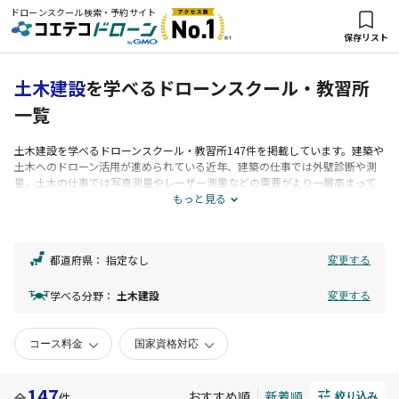
ドローンスクール検索・予約サイト
保存リスト
土木建設
を学べるドローンスクール・教習所
一覧
土木建設
を学べるドローンスクール・教習所147件を掲載しています。建築や
土木へのドローン活用が進められている近年、建築の仕事では外壁診断や測
量、土木の仕事では写真測量やレーザー測量などの需要がより一層高まって
いくと考えられます。
もっと見る
都道府県：
指定なし
変更する
学べる分野：
土木建設
変更する
コース料金
国家資格対応
147
おすすめ順
新着順
全
件
絞り込み