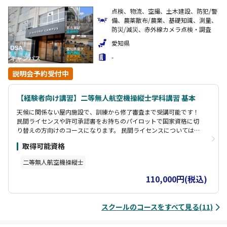
点検、物流、空撮、土木建設、防犯/警
備、農薬散布/農業、基礎知識、測量、
防災/減災、赤外線カメラ点検・調査
愛知県
-
説明会予約受付中
【経験者向け講習】二等無人航空機操縦士学科講習 基本
天候に関係ない屋内施設で、訓練から修了審査まで受講可能です！
民間ライセンスや許可承認書をお持ちのパイロットで国家資格に切
り替えの方向けのコースになります。 民間ライセンスについては、
お問い合わせください。 （目視内・昼間飛行の限定解除は含まれま
取得可能資格
せん。）
二等無人航空機操縦士
110,000円(税込)
スクールのコースをすべて見る(11)