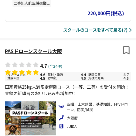
きるように日々インストラクターは研究しているので、合格率100%
二等無人航空機操縦士
を維持しています。 卒業後は通い放題。サポートされ放題わからな
いことはいつでも聞いてください。
220,000円(税込)
スクールのコースをすべて見る(7)
PASドローンスクール大阪
4.7
(全24件)
カリキュラム
4.6
教材・設備
4.4
講師の質
4.7
受講料金
4.5
雰囲気
4.5
支援の充実
4.5
国家資格25kg未満限定解除コース（一等、二等）の受付を開始！
登録更新講習のお申し込みも増加中！
空撮、土木建設、基礎知識、FPVドロ
ーン、防災/減災
大阪府
JUIDA