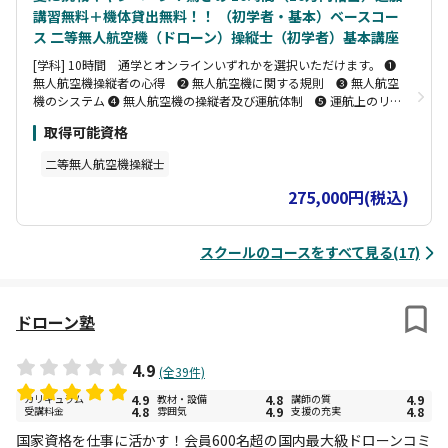
講習無料＋機体貸出無料！！ （初学者・基本）ベースコー
ス 二等無人航空機（ドローン）操縦士（初学者）基本講座
[学科] 10時間 通学とオンラインいずれかを選択いただけます。 ❶
無人航空機操縦者の心得 ❷ 無人航空機に関する規則 ❸ 無人航空
機のシステム ❹ 無人航空機の操縦者及び運航体制 ❺ 運航上のリ
スク管理 [実地] 10時間 屋内会場にて6時間(実施日自由選択)＋日光
取得可能資格
の屋外練習場（専用施設にて宿泊可能、食事無料提供） ❶ 飛行計
画、リスク評価結果及び飛行環境の確認 ❷ 機体の状況、操縦モー
二等無人航空機操縦士
ド、バッテリーの確認 ❸ フェールセーフ機能の適切な設定、飛行経
路の設定、自動飛行の設定 ❹ 基本操縦（手動） ❺ 様々な運航形
275,000円(税込)
態への対応 ❻ 安全に関わる操作 ❼ 緊急時の対応 ❽ 飛行後の記
録、報告 修了審査 学科＋実地 (修了試験あり)
スクールのコースをすべて見る(17)
ドローン塾
4.9
(全39件)
カリキュラム
4.9
教材・設備
4.8
講師の質
4.9
受講料金
4.8
雰囲気
4.9
支援の充実
4.8
国家資格を仕事に活かす！会員600名超の国内最大級ドローンコミ