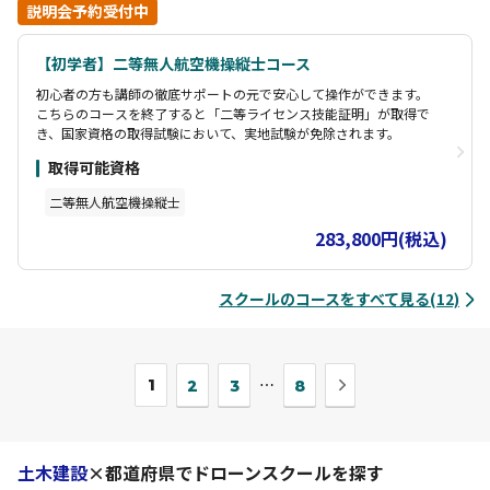
説明会予約受付中
【初学者】二等無人航空機操縦士コース
初心者の方も講師の徹底サポートの元で安心して操作ができます。
こちらのコースを終了すると「二等ライセンス技能証明」が取得で
き、国家資格の取得試験において、実地試験が免除されます。
取得可能資格
二等無人航空機操縦士
283,800円(税込)
スクールのコースをすべて見る(12)
次
1
⋯
2
3
8
の
ペ
ー
ジ
土木建設
×都道府県でドローンスクールを探す