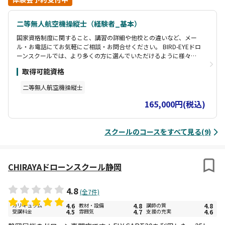
二等無人航空機操縦士（経験者_基本）
国家資格制度に関すること、講習の詳細や他校との違いなど、メー
ル・お電話にてお気軽にご相談・お問合せください。 BIRD-EYEドロ
ーンスクールでは、より多くの方に選んでいただけるように様々な
工夫をしております。 特徴１⇒【 現金払い・クレジット決算・請求
取得可能資格
書決算・分割払いOK 】 特徴２⇒【 ライフスタイルに合わせカリキ
ュラム作成 】 特徴３⇒【 卒業生限定コミュニティグループへご招
二等無人航空機操縦士
待 】 特徴４⇒【 卒業生限定の特別価格にて飛行場・機体レンタル
】
165,000円(税込)
スクールのコースをすべて見る(9)
CHIRAYAドローンスクール静岡
4.8
(全7件)
カリキュラム
4.6
教材・設備
4.8
講師の質
4.8
受講料金
4.5
雰囲気
4.7
支援の充実
4.6