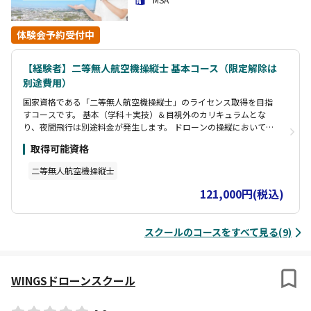
体験会予約受付中
【経験者】二等無人航空機操縦士 基本コース（限定解除は
別途費用）
国家資格である「二等無人航空機操縦士」のライセンス取得を目指
すコースです。 基本（学科＋実技）＆目視外のカリキュラムとな
り、夜間飛行は別途料金が発生します。 ドローンの操縦において
「経験者」に該当する方が対象です（民間資格を既に保有している
取得可能資格
方等） 詳しくはスクールへお問い合わせください。
二等無人航空機操縦士
121,000円(税込)
スクールのコースをすべて見る(9)
WINGSドローンスクール