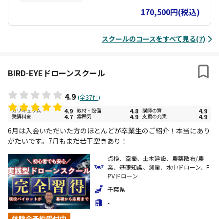
す。 技能証明は「カテゴリーⅢ飛行に必要な技能に係る一等無人航
170,500円(税込)
空機操縦士」「カテゴリーⅡ飛行に必要な技能に係る二等無人航空
機操縦士」２つに区分され、合格した試験に応じて無人航空機の種
類又は飛行の方法について限定をされます。 国家資格である「二等
スクールのコースをすべて見る(7)
無人航空機操縦士」のライセンス取得を目指すコースです。 基本
（学科＋実技）のカリキュラムとなり、目視外と夜間飛行は別途料
金が発生します。 ドローンの操縦において「経験者」に該当する方
が対象です（民間資格を既に保有している方等） 詳しくはスクール
BIRD-EYEドローンスクール
へお問い合わせください。
4.9
(全37件)
カリキュラム
4.9
教材・設備
4.8
講師の質
4.9
受講料金
4.7
雰囲気
4.9
支援の充実
4.9
6月は入会いただいた方のほとんどが卒業生のご紹介！本当にあり
がたいです。7月もまだ若干空きあり！
点検、空撮、土木建設、農薬散布/農
業、基礎知識、測量、水中ドローン、F
PVドローン
千葉県
-
体験会予約受付中