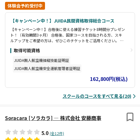
体験会予約受付中
【キャンペーン中！】JUIDA民間資格取得総合コース
【キャンペーン中！】合格後に使える練習チケット8時間分プレゼン
ト！（有効期間3ヶ月） 合格後、国家コースを目指される方、スキ
ルアップをご希望の方は、ぜひこのチケットをご活用ください。 ま
ずは民間資格を取得し経験を積みたい方向けのコースです。 経験者
取得可能資格
として国家資格コースのカリキュラム減免を望まれる方。操縦資格
と同時に業務等で必要となる安全運航管理者資格を取得できます。
JUIDA無人航空機操縦技能証明証
JUIDA無人航空機安全運航管理者証明証
162,800円(税込)
スクールのコースをすべて見る(20)
Soracara [ソラカラ] — 株式会社 安藤商事
5.0
(全12件)