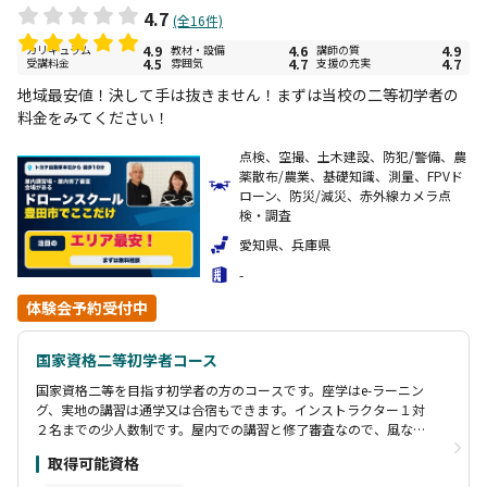
4.7
(全16件)
カリキュラム
4.9
教材・設備
4.6
講師の質
4.9
受講料金
4.5
雰囲気
4.7
支援の充実
4.7
地域最安値！決して手は抜きません！まずは当校の二等初学者の
料金をみてください！
点検、空撮、土木建設、防犯/警備、農
薬散布/農業、基礎知識、測量、FPVド
ローン、防災/減災、赤外線カメラ点
検・調査
愛知県、兵庫県
-
体験会予約受付中
国家資格二等初学者コース
国家資格二等を目指す初学者の方のコースです。座学はe-ラーニン
グ、実地の講習は通学又は合宿もできます。インストラクター１対
２名までの少人数制です。屋内での講習と修了審査なので、風など
の影響を受けず安心して講習と実地試験をうけていただけます。 修
取得可能資格
了審査は一度不合格でも再試験1回は無料です、 とことん、合格で