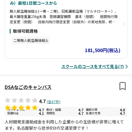
み）最短1日間コースから
無人航空機操縦士(一等・二等)、回転翼航空機（マルチローター）、
最大離陸重量25kg未満 登録講習機関 基本（昼間） 昼間飛行限
定変更（夜間） 目視内飛行限定変更（目視外）の実地免除、終了
審査後の終了合格証が取得可能となります。 一等無人航空機操縦
取得可能資格
士 登録講習機関 国空無機第266964号、二等無人航空機操縦士
登録講習機関 国空無機第266965号 屋外飛行場（一等、二等）屋
二等無人航空機操縦士
内飛行場（二等、※雨天時一等訓練）、シミュレーター（雨天時一
等・二等訓練）を完備しております。 天候に左右されず、日程、カ
181,500円(税込)
リュキュラム通り、受講が可能となります。なお、屋内飛行場は、
日中においても夜間飛行条件設定整い、 飛行訓練（一等・二等）、
修了審査（二等）が出来る施設となります。 チューター制（マンツ
スクールのコースをすべて見る(7)
ーマン指導）にて審査合格に向け、サポート致します。 終了後も、
操縦技能証明証の取得（お手元に届く）まで、手続き・申請方法
等、全面サポートさせて頂きます。
DSAなごのキャンパス
4.7
(全67件)
カリキュラム
4.7
教材・設備
4.7
講師の質
4.8
受講料金
4.1
雰囲気
4.7
支援の充実
4.7
人材開発支援助成金を利用した企業からの生徒様が非常に増えて
ます。名古屋駅から徒歩8分の交通至便です！