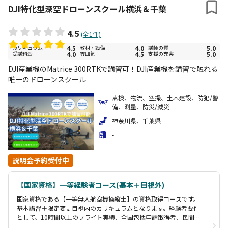
DJI特化型深空ドローンスクール横浜＆千葉
4.5
(全1件)
カリキュラム
4.5
教材・設備
4.0
講師の質
5.0
受講料金
4.0
雰囲気
4.5
支援の充実
5.0
DJI産業機のMatrice 300RTKで講習可！DJI産業機を講習で触れる
唯一のドローンスクール
点検、物流、空撮、土木建設、防犯/警
備、測量、防災/減災
神奈川県、千葉県
-
説明会予約受付中
【国家資格】一等経験者コース(基本＋目視外)
国家資格である【一等無人航空機操縦士】の資格取得コースです。
基本講習＋限定変更目視内のカリキュラムとなります。経験者要件
として、10時間以上のフライト実績、全国包括申請取得者、民間技
能証明取得者となります。要件に当てはまらない方についてはトラ