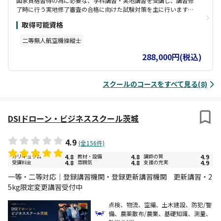
国家資格習得の為に必要な、学科講習・実地講習を受講し、講習修
了時に行う実地修了審査の合格に向けた試験対策を主に行います。
「二等無人航空機操縦士」の資格取得の条件となる、10時間の学科
取得可能資格
講習と10時間の実地講習を満たし、実地修了審査を受験することが
できます。 指定試験機関での実地試験が免除！ 「二等無人航空機操
二等無人航空機操縦士
縦士」の国家資格を取得するために必要な身体検査、学科試験、実
地試験のうち、このコースの実地修了審査に合格した場合、実地試
288,000円(税込)
験が免除されます。
スクールのコースをすべて見る(8)
DSIドローン・ビジネススクール茨城
4.9
(全156件)
カリキュラム
4.8
教材・設備
4.8
講師の質
4.9
受講料金
4.8
雰囲気
4.8
支援の充実
4.9
一等・二等対応｜登録講習機関・登録更新講習機関 更新講習・2
5kg限定変更講習受付中
点検、物流、空撮、土木建設、防犯/警
備、農薬散布/農業、基礎知識、測量、