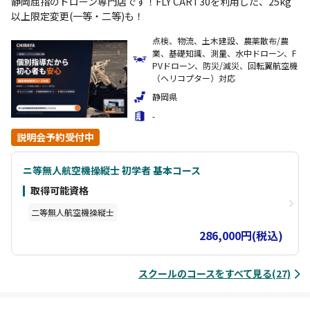
静岡屈指のドローン専門店です！FLY CART30を利用した、25kg
以上限定変更(一等・二等)も！
点検、物流、土木建設、農薬散布/農
業、基礎知識、測量、水中ドローン、F
PVドローン、防災/減災、回転翼航空機
（ヘリコプター）対応
静岡県
-
説明会予約受付中
ニ等無人航空機操縦士 初学者 基本コース
取得可能資格
二等無人航空機操縦士
286,000円(税込)
スクールのコースをすべて見る(27)