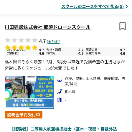
スクールのコースをすべて見る(5)
川田建設株式会社 那須ドローンスクール
4.7
(全84件)
カリキュラム
4.7
教材・設備
4.7
講師の質
4.7
受講料金
4.6
雰囲気
4.7
支援の充実
4.6
栃木県おそらく最安！7月、8月分は直近で受講希望の生徒さまが
非常に多くスケジュールが大変でした！
点検、空撮、土木建設、基礎知識、防
災/減災
栃木県
-
説明会予約受付中
【経験者】二等無人航空機操縦士（基本・夜間・目視外込