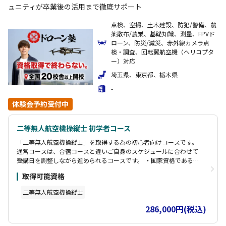
ュニティが卒業後の活用まで徹底サポート
点検、空撮、土木建設、防犯/警備、農
薬散布/農業、基礎知識、測量、FPVド
ローン、防災/減災、赤外線カメラ点
検・調査、回転翼航空機（ヘリコプタ
ー）対応
埼玉県、東京都、栃木県
-
体験会予約受付中
二等無人航空機操縦士 初学者コース
「二等無人航空機操縦士」を取得する為の初心者向けコースです。
通常コースは、合宿コースと違いご自身のスケジュールに合わせて
受講日を調整しながら進められるコースです。 ・国家資格である
「二等無人航空機操縦士」を取得するための、最低要件を満たすコ
取得可能資格
ースです。 ・指定試験期間での実地試験が免除されます！ ・学科は
オンラインためご自宅や職場など、お好きな場所で学習可能です。
二等無人航空機操縦士
【受講期間】 学科講習（オンライン）：10時間 実地講習：10時間
（2～４日間） 修了審査：1時間
286,000円(税込)