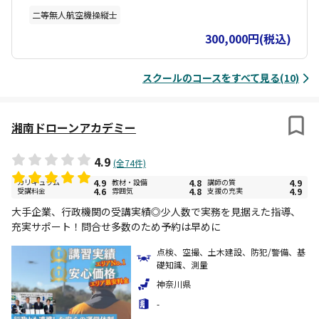
移動中などでも受講可能です。 コース修了後に実地修了審査（自動
二等無人航空機操縦士
車教習所の卒業検定のイメージ）を別日に実施します。実地修了審
査1回分の費用を含みます。実地修了審査に合格すると「講習修了証
300,000円(税込)
明書」を取得できます。講習修了証明書を取得された方は、実地試
験が免除されます。
スクールのコースをすべて見る(10)
湘南ドローンアカデミー
4.9
(全74件)
カリキュラム
4.9
教材・設備
4.8
講師の質
4.9
受講料金
4.6
雰囲気
4.8
支援の充実
4.9
大手企業、行政機関の受講実績◎少人数で実務を見据えた指導、
充実サポート！問合せ多数のため予約は早めに
点検、空撮、土木建設、防犯/警備、基
礎知識、測量
神奈川県
-