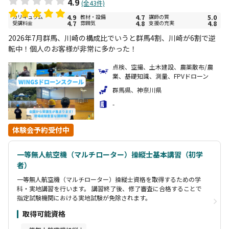
4.9
(全43件)
カリキュラム
4.9
教材・設備
4.7
講師の質
5.0
受講料金
4.7
雰囲気
4.8
支援の充実
4.8
2026年7月群馬、川崎の構成比でいうと群馬4割、川崎が6割で逆
転中！個人のお客様が非常に多かった！
点検、空撮、土木建設、農薬散布/農
業、基礎知識、測量、FPVドローン
群馬県、神奈川県
-
体験会予約受付中
一等無人航空機（マルチローター）操縦士基本講習（初学
者）
一等無人航空機（マルチローター）操縦士資格を取得するための学
科・実地講習を行います。 講習終了後、修了審査に合格することで
指定試験機関における実地試験が免除されます。
取得可能資格