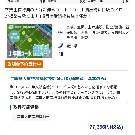
受講料金
4.9
雰囲気
5.0
支援の充実
5.0
卒業生様特典の大好評無料コート！コート貸出時に日頃のドロー
ン相談も承ります！8月の受講枠も残り僅か！
点検、空撮、土木建設、防犯/警備、基
礎知識、測量、防災/減災、赤外線カメ
ラ点検・調査
愛知県
-
説明会予約受付中
二等無人航空機操縦技能証明者(経験者、基本のみ)
当コースは、無人航空機(ドローン)操縦の基本から応用までを網羅
し、SKYWALKERオリジナルの教科書とE-ラーニングを使用して、国
家資格である二等無人航空機操縦者技能証明の取得を目指すための
包括的なプログラムです。 この講習は基本講習のみのコースとなり
取得可能資格
ます。(座学・修了審査含む) 別途、E-ラーニング費用が必要です。
【受講生様特典】 ・DIPSマニュアル 包括申請編 ・DIPS2.0 飛行計
二等無人航空機操縦士
画通報マニュアル
77,396円(税込)