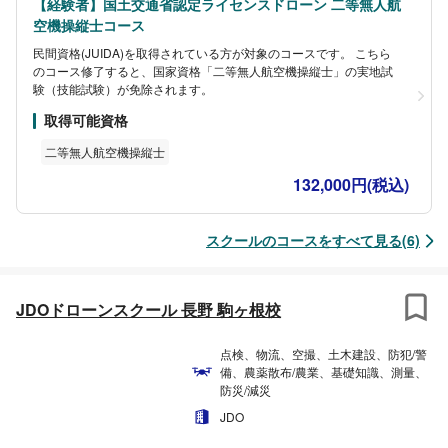
【経験者】国土交通省認定ライセンスドローン 二等無人航
空機操縦士コース
民間資格(JUIDA)を取得されている方が対象のコースです。 こちら
のコース修了すると、国家資格「二等無人航空機操縦士」の実地試
験（技能試験）が免除されます。
取得可能資格
二等無人航空機操縦士
132,000円(税込)
スクールのコースをすべて見る(6)
JDOドローンスクール 長野 駒ヶ根校
点検、物流、空撮、土木建設、防犯/警
備、農薬散布/農業、基礎知識、測量、
防災/減災
JDO