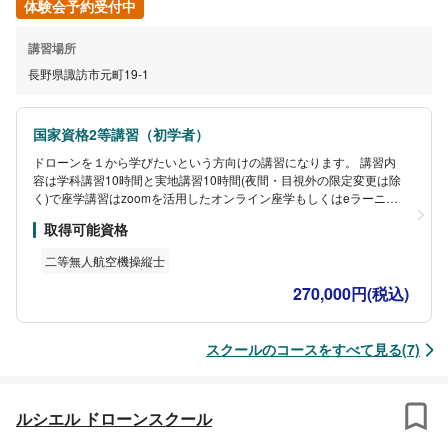
体験会予約受付中
講習場所
長野県諏訪市元町19-1
国家資格2等講習（初学者）
ドローンを１から学びたいという方向けの講習になります。 講習内
容は学科講習10時間と実地講習10時間(夜間・目視外の限定変更は除
く)で座学講習はzoomを活用したオンライン座学もしくはeラーニン
グ(動画教材)をお選びいただけますのでご自身のご都合に合わせた受
取得可能資格
講が可能です。実技講習は実務経験とインストラクター経験が豊富
な講師が担当いたしますので操縦経験がゼロの方もご安心して受講
二等無人航空機操縦士
いただけます。
また卒業後に
270,000円(税込)
はいつでも講師に質疑応答が可能な状況を作っておりますのでドロ
ーンに関する法律やパイロット業務についてのご質問やご相談を卒
業後は期限もなく、いつでも受け付けております。その他アフター
スクールのコースをすべて見る(7)
サポートも充実しておりますので１から始めていきたい方は初学者
コースをお選びください。
ルシエル ドローンスクール