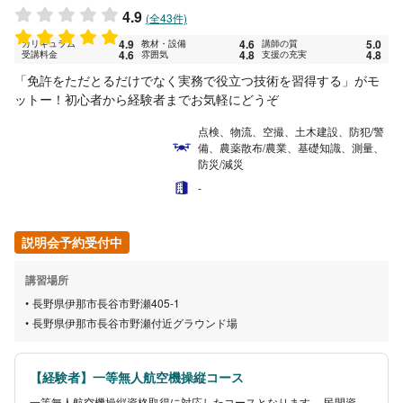
4.9
(全43件)
4.9
4.6
5.0
カリキュラム
教材・設備
講師の質
4.6
4.8
4.8
受講料金
雰囲気
支援の充実
「免許をただとるだけでなく実務で役⽴つ技術を習得する」がモ
ットー！初⼼者から経験者までお気軽にどうぞ
点検、物流、空撮、土木建設、防犯/警
備、農薬散布/農業、基礎知識、測量、
防災/減災
-
説明会予約受付中
講習場所
長野県伊那市長谷市野瀬405-1
長野県伊那市長谷市野瀬付近グラウンド場
【経験者】一等無人航空機操縦コース
一等無人航空機操縦資格取得に対応したコースとなります。 民間資