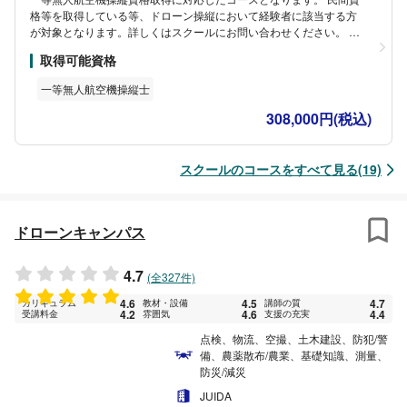
格等を取得している等、ドローン操縦において経験者に該当する方
が対象となります。詳しくはスクールにお問い合わせください。 こ
ちらのコースを修了された方は「一等ライセンス技能証明」を取得
取得可能資格
できます。 この技能証明を取得すると、国家資格である「一等無人
航空機操縦士」の取得試験において技能試験が免除されます。
一等無人航空機操縦士
308,000円(税込)
スクールのコースをすべて見る(19)
ドローンキャンパス
4.7
(全327件)
4.6
4.5
4.7
カリキュラム
教材・設備
講師の質
4.2
4.6
4.4
受講料金
雰囲気
支援の充実
点検、物流、空撮、土木建設、防犯/警
備、農薬散布/農業、基礎知識、測量、
防災/減災
JUIDA