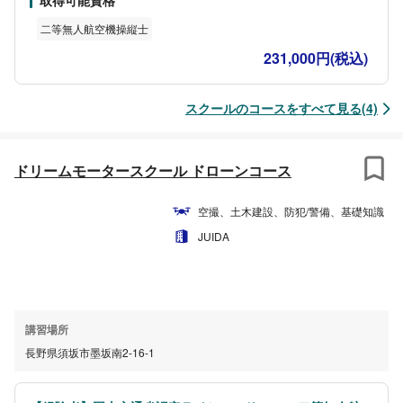
取得可能資格
明書を取得することで、カテゴリーⅡにおける一部特定飛行(カテゴ
リーⅡB飛行)で飛行許可・承認手続きが不要となります
二等無人航空機操縦士
231,000円(税込)
スクールのコースをすべて見る(4)
ドリームモータースクール ドローンコース
空撮、土木建設、防犯/警備、基礎知識
JUIDA
講習場所
長野県須坂市墨坂南2-16-1