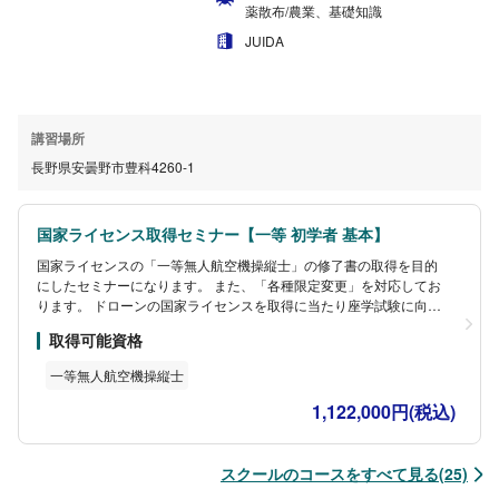
薬散布/農業、基礎知識
JUIDA
講習場所
長野県安曇野市豊科4260-1
国家ライセンス取得セミナー【一等 初学者 基本】
国家ライセンスの「一等無人航空機操縦士」の修了書の取得を目的
にしたセミナーになります。 また、「各種限定変更」を対応してお
ります。 ドローンの国家ライセンスを取得に当たり座学試験に向け
た講習や実技の修了審査まで対応ができ、受講者の予定に合わせて
取得可能資格
カリキュラムを作成致します。
一等無人航空機操縦士
1,122,000円(税込)
スクールのコースをすべて見る(25)