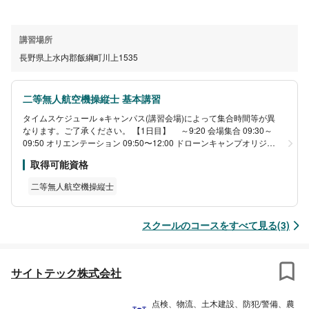
講習場所
長野県上水内郡飯綱町川上1535
二等無人航空機操縦士 基本講習
タイムスケジュール ※キャンパス(講習会場)によって集合時間等が異
なります。ご了承ください。 【1日目】 ～9:20 会場集合 09:30～
09:50 オリエンテーション 09:50〜12:00 ドローンキャンプオリジナ
ル講習 12:00〜13:00 昼食 13:00〜15:20 ドローンキャンプオリジナ
取得可能資格
ル講習 16:30〜18:40 学科講習 18:40〜19:30 夕食 19:30〜21:40 学
科講習 【2日目】 08:30〜11:00 実地講習 11:10〜11:30 実技修了審
二等無人航空機操縦士
査 11:30〜12:30 昼食 12:30〜15:00 実技修了審査 15:00〜17:30 実
技修了審査の再審査(1回目不合格の方のみ) ※2日目のスケジュールは
受講人数により変更になる場合はございます。
スクールのコースをすべて見る(3)
サイトテック株式会社
点検、物流、土木建設、防犯/警備、農