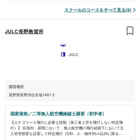
スクールのコースをすべて見る(9)
JULC長野教習所
-
JULC
講習場所
長野県長野市往生地1401-2
国家資格／二等無人航空機操縦士講習（初学者）
【カテゴリーⅡ飛行に必要な技能（第三者上空を飛行しない特定飛
行）】 目視内・昼間において、無人航空機の飛行経路下において立
入管理措置を設置して特定飛行（DID、人・物件30ｍ以内に限る）
を安全に遂行できる知識・能力を証明します。目視外、夜間、25kg