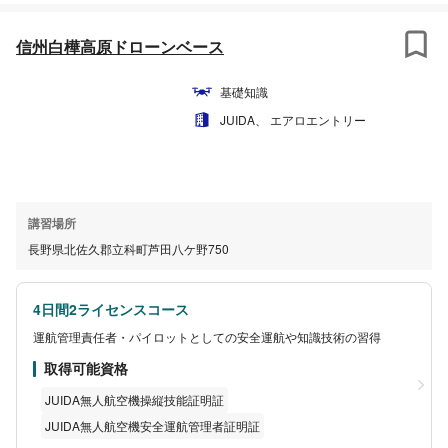
信州白樺高原ドローンベース
基礎知識
JUIDA、 エアロエントリー
講習場所
長野県北佐久郡立科町芦田八ケ野750
4日間2ライセンスコース
運航管理責任者・パイロットとしての安全運航や知識技術の習得
取得可能資格
JUIDA無人航空機操縦技能証明証
JUIDA無人航空機安全運航管理者証明証