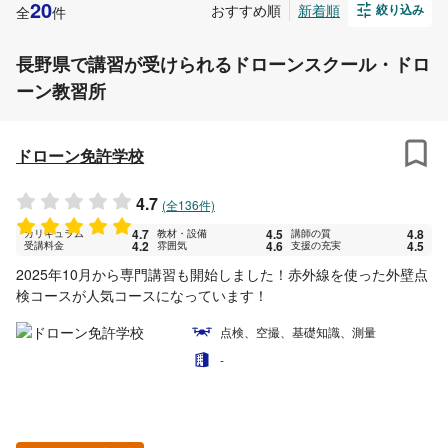
20
おすすめ順
新着順
全
件
絞り込み
長野県で講習が受けられるドローンスクール・ドロ
ーン教習所
ドローン免許学校
4.7
(全136件)
4.7
4.5
4.8
カリキュラム
教材・設備
講師の質
4.2
4.6
4.5
受講料金
雰囲気
支援の充実
2025年10月から専門講習も開始しました！赤外線を使った外壁点
検コースが人気コースになっています！
点検、空撮、基礎知識、測量
-