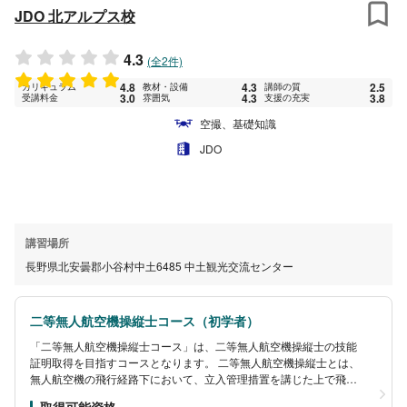
JDO 北アルプス校
4.3
(全2件)
4.8
4.3
2.5
カリキュラム
教材・設備
講師の質
3.0
4.3
3.8
受講料金
雰囲気
支援の充実
空撮、基礎知識
JDO
講習場所
長野県北安曇郡小谷村中土6485 中土観光交流センター
二等無人航空機操縦士コース（初学者）
「二等無人航空機操縦士コース」は、二等無人航空機操縦士の技能
証明取得を目指すコースとなります。 二等無人航空機操縦士とは、
無人航空機の飛行経路下において、立入管理措置を講じた上で飛行
(カテゴリーⅡ飛行 *2)を行うことのできる資格となります。 技能証