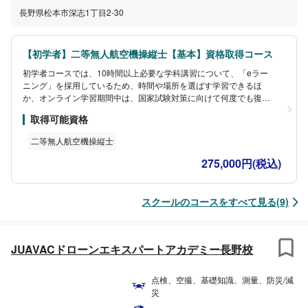
長野県松本市深志1丁目2-30
【初学者】二等無人航空機操縦士【基本】資格取得コース
初学者コースでは、10時間以上必要な学科講習について、「eラー
ニング」を採用しているため、時間や場所を選ばす学習できるほ
か、オンライン学習期間中は、国家試験対策に向けて何度でも復習
していただけます。また、2日間で計10時間の実地講習のうち、1日
取得可能資格
目は松本駅前の当アカデミー教習所で学びます。全くドローンに触
れたことがない方でも、熟練講師が操縦方法から親切丁寧にご指導
二等無人航空機操縦士
いたしますので安心です。もし、2日目の修了審査の受験に不安があ
る方は、当アカデミーの屋内教習所で飛行練習を繰り返すこともで
275,000円(税込)
きます（無料）。
スクールのコースをすべて見る(9)
JUAVACドローンエキスパートアカデミー長野校
点検、空撮、基礎知識、測量、防災/減
災