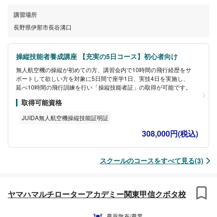
講習場所
長野県伊那市長谷溝口
操縦技能者養成講座 【充実の5日コース】初心者向け
無人航空機の操縦が初めての方、講習会内で10時間の飛行経歴をサ
ポートして欲しい方を対象に5日間で座学1日、実技4日を実施し、
延べ10時間の飛行訓練を行い「操縦技能者証」の取得が可能です。
取得可能資格
JUIDA無人航空機操縦技能証明証
308,000円(税込)
スクールのコースをすべて見る(3)
ヤマハマルチローターアカデミー関東甲信クボタ校
農薬散布/農業