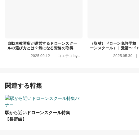
自動車教習所が運営するドローンスクー
（取材）ドローン免許学校
ルの選び方とは？気になる資格の取得方
ーンスクール）｜受講〜ド
法
るまで徹底サポート！現場
2025.09.12
|
コエテコ by...
2025.05.30
|
ルを学べる
関連する特集
駅から近いドローンスクール特集
【長野編】