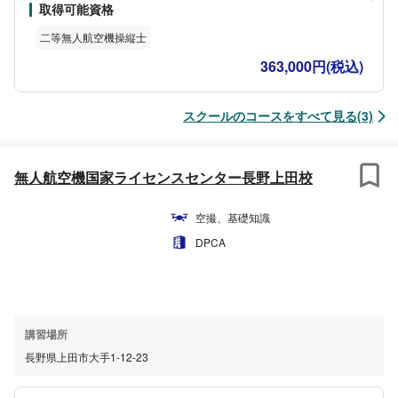
取得可能資格
以上の大型機の限定解除の講習もございます。
二等無人航空機操縦士
363,000円(税込)
スクールのコースをすべて見る(3)
無人航空機国家ライセンスセンター長野上田校
空撮、基礎知識
DPCA
講習場所
長野県上田市大手1-12-23