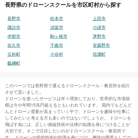
長野県のドローンスクールを市区町村から探す
長野市
松本市
上田市
諏訪市
須坂市
小諸市
伊那市
駒ヶ根市
茅野市
佐久市
千曲市
安曇野市
立科町
小谷村
信濃町
飯綱町
このページでは長野県で通えるドローンスクール・教習所を紹介
させて貰いました。
ドローンを使ったサービスは年々増加しており、世界的な市場規
模は今や年間15兆円超えるともいわれています。 国内でもどんど
んとドローン需要が高まっていく中で、ドローンを趣味や仕事に
してみたいと考える方も多いのではないでしょうか。 ドローンを
飛ばす為には、正しい操縦技術や法律の知識を身につけることが
大切です。そこで注目したいのがドローンスクール・教習所で
す。 ドローンの操縦技術や知識を身につけ、趣味や職業としての