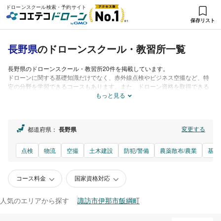
ドローンスクール検索・予約サイト
保存リスト
長野県
のドローンスクール・教習所一覧
長野県
のドローンスクール・教習所20件を掲載しています。
ドローンに関する基礎知識だけでなく、赤外線点検やビジネス空撮など、特
定の分野を学習できるコースもあります。また、ドローン資格を取得できる
コースがあるスクール・認定校もあります。受講料や講習内容はコースやス
もっと見る
クールによって異なるので、比較しながら自分に合ったものを探してみてく
ださい。
都道府県：
長野県
変更する
点検
物流
空撮
土木建設
防犯/警備
農薬散布/農業
基礎
コース料金
国家資格対応
人気のエリアから探す
諏訪市
伊那市
飯綱町