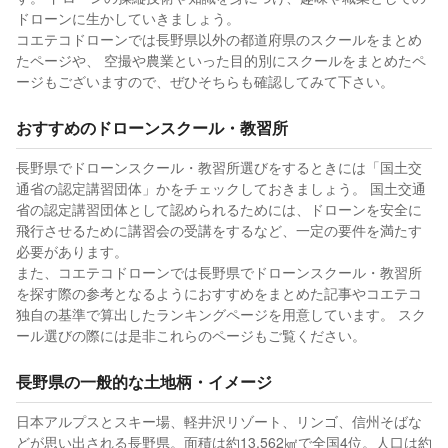
ドローンに生かしていきましょう。
コエテコドローンでは長野県以外の都道府県のスクールをまとめ
たページや、 空撮や農業といった目的別にスクールをまとめたペ
ージもございますので、ぜひそちらも確認してみて下さい。
おすすめのドローンスクール・教習所
長野県でドローンスクール・教習所選びをするときには「国土交
通省の認定講習団体」かをチェックしておきましょう。 国土交通
省の認定講習団体として認められるためには、ドローンを安全に
飛行させるために講習会の受講をするなど、一定の要件を満たす
必要があります。
また、コエテコドローンでは長野県でドローンスクール・教習所
を探す際の参考となるようにおすすめをまとめた記事やコエテコ
独自の基準で算出したランキングページを用意しています。 スク
ール選びの際には是非これらのページもご覧ください。
長野県の一般的な土地柄・イメージ
日本アルプスとスキー場、軽井沢リゾート、リンゴ、信州そばな
どが思い出される長野県。面積は約13,562㎢で全国4位。人口は約