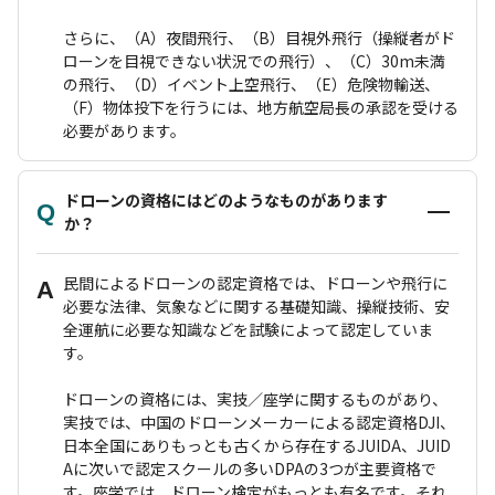
さらに、（A）夜間飛行、（B）目視外飛行（操縦者がド
ローンを目視できない状況での飛行）、（C）30m未満
の飛行、（D）イベント上空飛行、（E）危険物輸送、
（F）物体投下を行うには、地方航空局長の承認を受ける
必要があります。
ドローンの資格にはどのようなものがあります
Q
か？
民間によるドローンの認定資格では、ドローンや飛行に
A
必要な法律、気象などに関する基礎知識、操縦技術、安
全運航に必要な知識などを試験によって認定していま
す。
ドローンの資格には、実技／座学に関するものがあり、
実技では、中国のドローンメーカーによる認定資格DJI、
日本全国にありもっとも古くから存在するJUIDA、JUID
Aに次いで認定スクールの多いDPAの3つが主要資格で
す。座学では、ドローン検定がもっとも有名です。それ