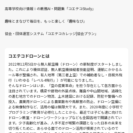
高等学校向け情報Ⅰの教務AI・問題集「コエテコStudy」
趣味とまなびで毎日を、もっと楽しく「趣味なび」
協会・団体運営システム「コエテコカレッジ|協会プラン」
コエテコドローンとは
2022年12月5日から無人航空機（ドローン）の新制度がスタートしまし
た。これにより機体認証、無人航空機操縦者技能証明、運航にかかるル
ール等が整備され、有人地帯（第三者上空）での補助者なし・目視外飛
行（いわゆる「レベル4飛行」）が可能になりました。
そんなドローンはいま、「空の産業革命」を担う存在として各方面から
注目されています。橋梁や建物の外装点検、離島や中山間地域、過疎化
の進む地方でのドローン物流、土木建設における記録、防犯や警備への
投入、農業用ドローンによる農薬散布や鳥獣害の防止、ドローン空撮に
よる映像制作など、活用の幅は無限大です。また、2020年度に小学校で
プログラミング教育が必修化したことから、最近では子ども達に向けた
ドローン教室・ドローンワークショップなども全国各地で開講されてい
ます。少子高齢化が進み、人手不足が喫緊の課題となった日本の未来を
切り拓くために、あらゆる面でのドローン活用が模索されているので