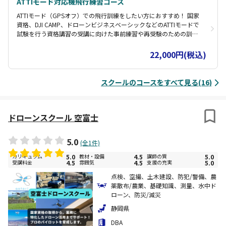
ATTIモード対応機飛行練習コース
ATTIモード（GPSオフ）での飛行訓練をしたい方におすすめ！ 国家
資格、DJI CAMP、ドローンビジネスベーシックなどのATTIモードで
試験を行う資格講習の受講に向けた事前練習や再受験のための訓練
など、 実際の試験と同じコースで飛行訓練ができます。 指導員立会
なのでATTIモード未経験者でも安心して練習していただけます。
22,000円(税込)
（※国家資格の口述試験等、飛行に直接かかわらない範囲の指導・
講習は対応できかねます。）
スクールのコースをすべて見る(16)
ドローンスクール 空富士
5.0
(全1件)
カリキュラム
5.0
教材・設備
4.5
講師の質
5.0
受講料金
4.5
雰囲気
4.5
支援の充実
5.0
点検、空撮、土木建設、防犯/警備、農
薬散布/農業、基礎知識、測量、水中ド
ローン、防災/減災
静岡県
DBA