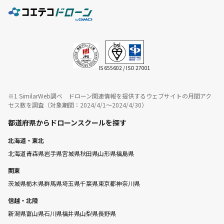
IS 655602 / ISO 27001
※1 SimilarWeb調べ ドローン関連情報を提供するウェブサイトの月間アク
セス数を調査（対象期間：2024/4/1〜2024/4/30）
都道府県からドローンスクールを探す
北海道・東北
北海道
青森県
岩手県
宮城県
秋田県
山形県
福島県
関東
茨城県
栃木県
群馬県
埼玉県
千葉県
東京都
神奈川県
信越・北陸
新潟県
富山県
石川県
福井県
山梨県
長野県