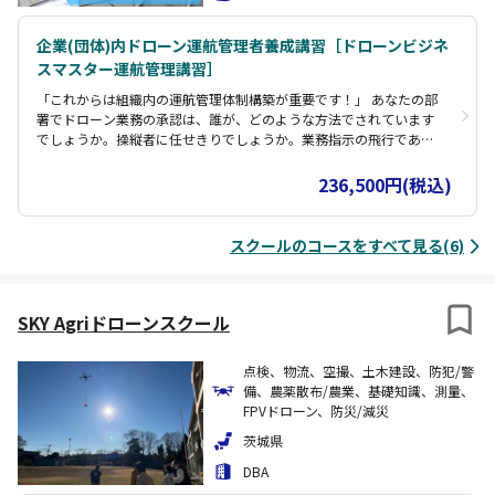
企業(団体)内ドローン運航管理者養成講習［ドローンビジネ
スマスター運航管理講習］
「これからは組織内の運航管理体制構築が重要です！」 あなたの部
署でドローン業務の承認は、誰が、どのような方法でされています
でしょうか。操縦者に任せきりでしょうか。業務指示の飛行であれ
ば誰かがその計画を承認し実行されているはずです。そしてその承
認する誰かがドローンに関する基本的な知識を持ち、組織内での運
236,500円(税込)
航管理を司る運航管理者となることが業務リスクの低減につながっ
ていきます。 この講習では、ドローン業務管理として飛行そのもの
や機体だけでなく、組織や操縦者などを含めた体制や規程類制定と
スクールのコースをすべて見る(6)
その運用に至るまで、安全に継続的に業務を遂行していくために必
要な管理体制の構築、さらに経営者など上層部へ安全管理体制構築
ため提言していくことを担う運航管理者なるための知識を学んでい
ただきます。 またドローン飛行の基本的な知識を得るために机上学
SKY Agriドローンスクール
習だけではなく、飛行のリスクを学ぶ観点から実機を使用し飛行技
術を習得していただきます。
点検、物流、空撮、土木建設、防犯/警
備、農薬散布/農業、基礎知識、測量、
FPVドローン、防災/減災
茨城県
DBA