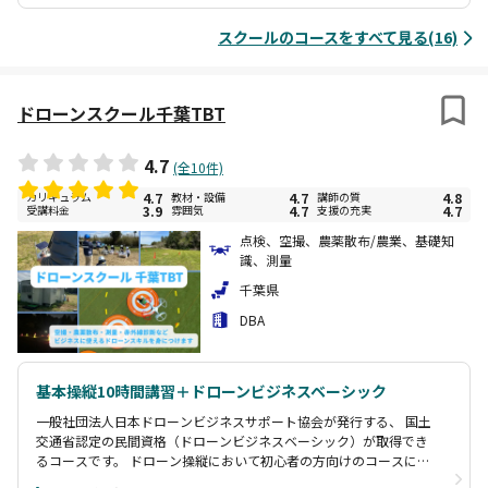
が指導します。 ＜速習訓練のカリキュラム内容＞ ・災害現場での活
動基礎学習 ・実データを使用した現場学習 ・インストラクターによ
スクールのコースをすべて見る(16)
るデモ飛行 ・短期間で災害活用の基本全般を体験
ドローンスクール千葉TBT
4.7
(全10件)
カリキュラム
4.7
教材・設備
4.7
講師の質
4.8
受講料金
3.9
雰囲気
4.7
支援の充実
4.7
点検、空撮、農薬散布/農業、基礎知
識、測量
千葉県
DBA
基本操縦10時間講習＋ドローンビジネスベーシック
一般社団法人日本ドローンビジネスサポート協会が発行する、 国土
交通省認定の民間資格（ドローンビジネスベーシック）が取得でき
るコースです。 ドローン操縦において初心者の方向けのコースにな
ります。 基本操縦を10時間学んでから、航空法・気象学・飛行許可