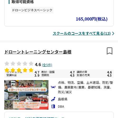
取得可能資格
申請・ドローンの将来性・ドローンビジネスに関する知識など、 ド
ローンを安心・安全に活用するための基礎知識を学べます。 飛行訓
ドローンビジネスベーシック
練：基礎飛行（上下左右回転、8の字、旋回、空撮の基本など） こ
ちらのコース受講後、国家資格の取得を検討される方には、練習場
165,000円(税込)
を特別価格で貸し出ししております！ ぜひ自主練にてご活用くださ
い（1時間あたり通常11,000円→3,300円）
スクールのコースをすべて見る(12)
ドローントレーニングセンター島根
4.6
(全5件)
カリキュラム
4.7
教材・設備
4.7
講師の質
4.6
受講料金
3.9
雰囲気
4.5
支援の充実
4.5
点検、物流、空撮、土木建設、防犯/警
備、農薬散布/農業、基礎知識、測量、
防災/減災
島根県
DBA