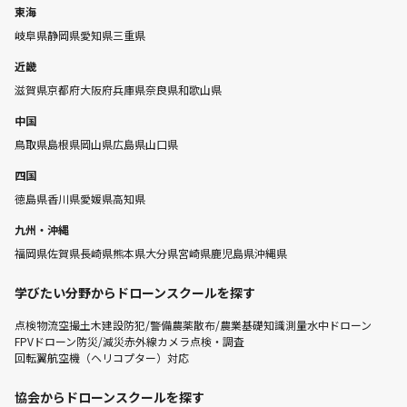
東海
岐阜県
静岡県
愛知県
三重県
近畿
滋賀県
京都府
大阪府
兵庫県
奈良県
和歌山県
中国
鳥取県
島根県
岡山県
広島県
山口県
四国
徳島県
香川県
愛媛県
高知県
九州・沖縄
福岡県
佐賀県
長崎県
熊本県
大分県
宮崎県
鹿児島県
沖縄県
学びたい分野からドローンスクールを探す
点検
物流
空撮
土木建設
防犯/警備
農薬散布/農業
基礎知識
測量
水中ドローン
FPVドローン
防災/減災
赤外線カメラ点検・調査
回転翼航空機（ヘリコプター）対応
協会からドローンスクールを探す