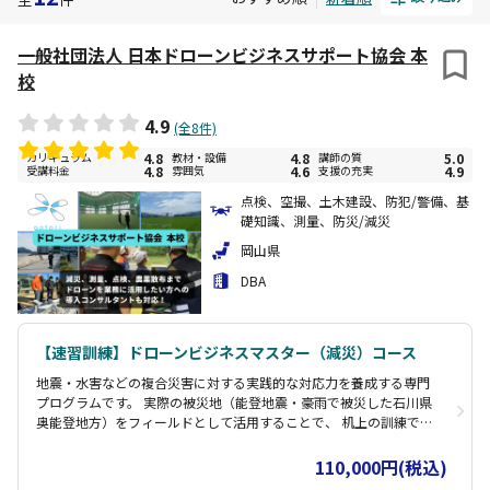
一般社団法人 日本ドローンビジネスサポート協会 本
校
4.9
(全8件)
カリキュラム
4.8
教材・設備
4.8
講師の質
5.0
受講料金
4.8
雰囲気
4.6
支援の充実
4.9
点検、空撮、土木建設、防犯/警備、基
礎知識、測量、防災/減災
岡山県
DBA
【速習訓練】ドローンビジネスマスター（減災）コース
地震・水害などの複合災害に対する実践的な対応力を養成する専門
プログラムです。 実際の被災地（能登地震・豪雨で被災した石川県
奥能登地方）をフィールドとして活用することで、 机上の訓練では
得られない貴重な学びの場を提供し、将来発生する災害に対して即
応できる人材を育成することを目的としています。 災害現場での実
110,000円(税込)
務経験を持つ、飛行時間1,000時間以上のベテランインストラクター