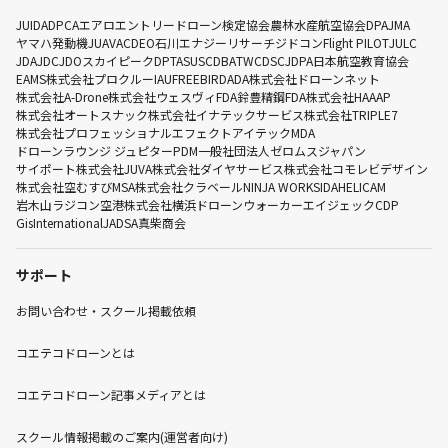
JUIDA
DPCA
エアロエントリー
ドローン検定協会
農林水産航空協会
DPA
JMA
ヤマハ発動機
JUAVAC
DEO
石川エナジーリサーチ
ジドコン
Flight PILOT
JULC
JDA
JDC
JDO
スカイピーク
DPTA
SUSC
DBA
TWC
DSC
JDPA
日本航空教育協会
EAMS
株式会社プロクルー
IAU
FREEBIRD
ADA
株式会社ドローンネット
株式会社A-Drone
株式会社ウェスヴィ
FDA
鈴豊精鋼
FDA
株式会社HAAAP
株式会社オートスナック
株式会社イナテックサービス
株式会社TRIPLE7
株式会社プロフェッショナルエフェクト
アイテック
MDA
ドローンラウンジ ジュピター
PDM
一般社団法人ゼロムスジャパン
サイポート株式会社
JUVA
株式会社ダイヤサービス
株式会社コモレビデザイン
株式会社空むすび
MSA
株式会社クラベール
NINJA WORKS
IDA
HELICAM
岩木山ラジコン空港株式会社
横浜ドローンウォーカー
エイジェック
CDP
GisInternational
JADSA
真柴商会
サポート
お問い合わせ・スクール掲載依頼
コエテコドローンとは
コエテコドローン記事メディアとは
スクール情報掲載のご案内(運営者向け)