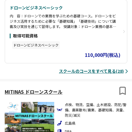
ドローンビジネスベーシック
内 容：ドローンでの業務を学ぶための基礎コース。ドローンをビ
ジネス活用するために必要な「基礎知識」「基礎技術」について講
義及び実技を通じて習得します。 受講対象：ドローン業務の基本を
学びたい方 講習項目：ドローンに係る基礎知識、飛行ルール、電
取得可能資格
波、気象、無人機の点検、安全管理、飛行管理、業務管理、関連法
規、飛行訓練
ドローンビジネスベーシック
110,000円(税込)
スクールのコースをすべて見る(28)
MITINAS ドローンスクール
点検、物流、空撮、土木建設、防犯/警
備、農薬散布/農業、基礎知識、測量、
防災/減災
広島県
DBA