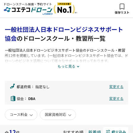
ドローンスクール検索・予約サイト
保存リスト
一般社団法人日本ドローンビジネスサポート
協会
のドローンスクール・教習所一覧
一般社団法人日本ドローンビジネスサポート協会
のドローンスクール・教習
所12件を掲載しています。(一社)日本ドローンビジネスサポート協会では、ド
ローンのビジネス活用について様々なサポートを行っております。
ドローンをビジネスで活用するためには飛行技術に加えて様々なスキル・ノ
もっと見る
ウハウが必要となります。
その中でドローンビジネスを始めるうえでの基本となる知識、技術として「D
JI CAMP」を開催しております。
都道府県：
指定なし
変更する
協会：
DBA
変更する
コース料金
国家資格対応
12
おすすめ順
新着順
全
件
絞り込み