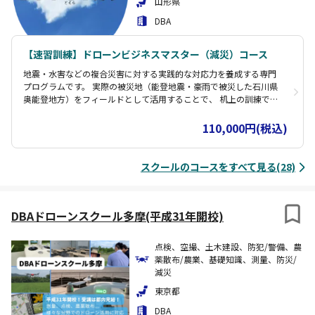
山形県
DBA
【速習訓練】ドローンビジネスマスター（減災）コース
地震・水害などの複合災害に対する実践的な対応力を養成する専門
プログラムです。 実際の被災地（能登地震・豪雨で被災した石川県
奥能登地方）をフィールドとして活用することで、 机上の訓練では
得られない貴重な学びの場を提供し、将来発生する災害に対して即
応できる人材を育成することを目的としています。 災害現場での実
110,000円(税込)
務経験を持つ、飛行時間1,000時間以上のベテランインストラクター
が指導します。 ＜速習訓練のカリキュラム内容＞ ・災害現場での活
動基礎学習 ・実データを使用した現場学習 ・インストラクターによ
スクールのコースをすべて見る(28)
るデモ飛行 ・短期間で災害活用の基本全般を体験
DBAドローンスクール多摩(平成31年開校)
点検、空撮、土木建設、防犯/警備、農
薬散布/農業、基礎知識、測量、防災/
減災
東京都
DBA