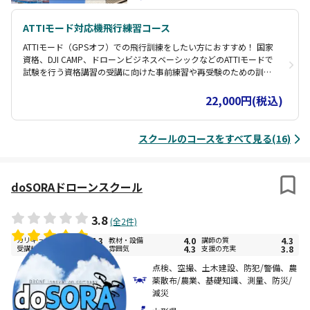
ATTIモード対応機飛行練習コース
ATTIモード（GPSオフ）での飛行訓練をしたい方におすすめ！ 国家
資格、DJI CAMP、ドローンビジネスベーシックなどのATTIモードで
試験を行う資格講習の受講に向けた事前練習や再受験のための訓練
など、実際の試験と同じコースで飛行訓練ができます。 指導員立会
なのでATTIモード未経験者でも安心して練習していただけます。
22,000円(税込)
（※国家資格の口述試験等、飛行に直接かかわらない範囲の指導・
講習は対応できかねます。）
スクールのコースをすべて見る(16)
doSORAドローンスクール
3.8
(全2件)
カリキュラム
4.3
教材・設備
4.0
講師の質
4.3
受講料金
3.8
雰囲気
4.3
支援の充実
3.8
点検、空撮、土木建設、防犯/警備、農
薬散布/農業、基礎知識、測量、防災/
減災