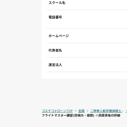
スクール名
電話番号
ホームページ
代表者名
運営法人
コエテコドローンTOP
全国
二等無人航空機操縦士
、
フライトマスター講習(目視内・昼間) ※民間資格の詳細