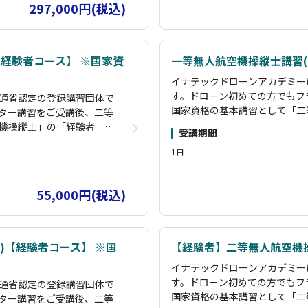
297,000円(税込)
【経験者コース】 ※国家資
一等無人航空機操縦士講習(
イナテックドローンアカデミー
す。ドローン初めての方でもフ
通省認定の登録講習団体で
国家資格の基本講習として「二
ター講習をご受講後、二等
ース、限定変更講習として「夜
機操縦士」の「経験者」コ
受講期間
ます。これらの講習を受講して
」飛行コースを設けており
1日
実地試験を免除することが可能
とにより、指定試験機関の
二等無人航空機操縦士資格取得
観光PR動画制作やイベント上
トラクターが指導します。
55,000円(税込)
の許可申請をすべて行い撮影を
の経験を持っており、各所
クターです。また産業用ドロー
まで実施できるインストラ
す。受講生に寄り添い、困りご
測量スキルも持っておりま
対応できます。
内)【経験者コース】 ※国
【経験者】二等無人航空機
イナテックドローンアカデミー
す。ドローン初めての方でもフ
通省認定の登録講習団体で
国家資格の基本講習として「二
ター講習をご受講後、二等