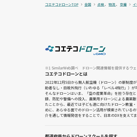
コエテコドローンTOP
全国
点検
、
物流
、
空撮
イ
※1 SimilarWeb調べ ドローン関連情報を提供するウェ
コエテコドローンとは
2022年12月5日から無人航空機（ドローン）の新
助者なし・目視外飛行（いわゆる「レベル4飛行」）が
そんなドローンはいま、「空の産業革命」を担う存在と
録、防犯や警備への投入、農業用ドローンによる農薬散
たことから、最近では子ども達に向けたドローン教室・
めに、あらゆる面でのドローン活用が模索されているの
介を通して情報発信をすることで、日本のDXを支えて
都道府県からドローンスクールを探す