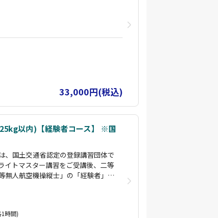
間/目視外」飛行コースを設けており
いただくことにより、指定試験機関の
です。
者のインストラクターが指導します。
空での撮影の経験を持っており、各所
し動画編集まで実施できるインストラ
ンを用いた測量スキルも持っておりま
とはすぐに対応できます。
33,000円(税込)
5kg以内)【経験者コース】 ※国
は、国土交通省認定の登録講習団体で
ライトマスター講習をご受講後、二等
等無人航空機操縦士」の「経験者」コ
間/目視外」飛行コースを設けており
いただくことにより、指定試験機関の
です。
1時間)
者のインストラクターが指導します。