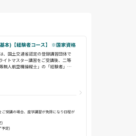
基本)【経験者コース】 ※国家資格
は、国土交通省認定の登録講習団体で
ライトマスター講習をご受講後、二等
等無人航空機操縦士」の「経験者」コ
間/目視外」飛行コースを設けており
いただくことにより、指定試験機関の
です。
者のインストラクターが指導します。
空での撮影の経験を持っており、各所
し動画編集まで実施できるインストラ
ンを用いた測量スキルも持っておりま
学をご受講の場合、座学講習が免除になり日程が
とはすぐに対応できます。
定)
了予定)