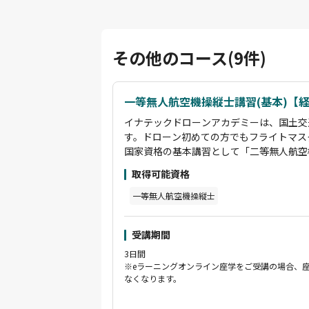
その他のコース(9件)
一等無人航空機操縦士講習(基本)【
イナテックドローンアカデミーは、国土交
す。ドローン初めての方でもフライトマス
国家資格の基本講習として「二等無人航空
ース、限定変更講習として「夜間/目視外
取得可能資格
ます。これらの講習を受講していただくこ
実地試験を免除することが可能です。
一等無人航空機操縦士
二等無人航空機操縦士資格取得者のインス
観光PR動画制作やイベント上空での撮影
受講期間
の許可申請をすべて行い撮影をし動画編集
クターです。また産業用ドローンを用いた
3日間
す。受講生に寄り添い、困りごとはすぐに
※eラーニングオンライン座学をご受講の場合、
なくなります。