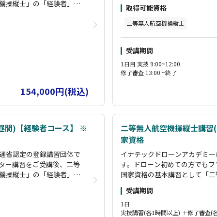
ース、限定変更講習として「夜
機操縦士」の「経験者」コ
取得可能資格
ます。これらの講習を受講して
」飛行コースを設けており
実地試験を免除することが可能
とにより、指定試験機関の
二等無人航空機操縦士
二等無人航空機操縦士資格取得
観光PR動画制作やイベント上
トラクターが指導します。
受講期間
の許可申請をすべて行い撮影を
の経験を持っており、各所
クターです。また産業用ドロー
まで実施できるインストラ
1日目 実技 9:00~12:00
す。受講生に寄り添い、困りご
修了審査 13:00 ~終了
測量スキルも持っておりま
対応できます。
154,000円(税込)
昼間)【経験者コース】 ※
二等無人航空機操縦士講習(2
家資格
通省認定の登録講習団体で
イナテックドローンアカデミー
ター講習をご受講後、二等
す。ドローン初めての方でもフ
機操縦士」の「経験者」コ
国家資格の基本講習として「二
」飛行コースを設けており
ース、限定変更講習として「夜
受講期間
とにより、指定試験機関の
ます。これらの講習を受講して
1日
実地試験を免除することが可能
実技講習(各1時間以上) ＋修了審査(各
トラクターが指導します。
二等無人航空機操縦士資格取得