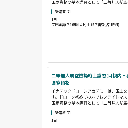
国家資格の基本講習として「二等無人航空
ース、限定変更講習として「夜間/目視外
受講期間
ます。これらの講習を受講していただくこ
1日
実地試験を免除することが可能です。
実技講習(各1時間以上)＋ 修了審査(各1時間)
二等無人航空機操縦士資格取得者のインス
観光PR動画制作やイベント上空での撮影
の許可申請をすべて行い撮影をし動画編集
クターです。また産業用ドローンを用いた
す。受講生に寄り添い、困りごとはすぐに
二等無人航空機操縦士講習(目視内・
国家資格
イナテックドローンアカデミーは、国土交
す。ドローン初めての方でもフライトマス
国家資格の基本講習として「二等無人航空
ース、限定変更講習として「夜間/目視外
受講期間
ます。これらの講習を受講していただくこ
1日
実地試験を免除することが可能です。
二等無人航空機操縦士資格取得者のインス