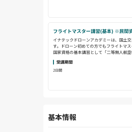
観光PR動画制作やイベント上空での撮影
の許可申請をすべて行い撮影をし動画編集
クターです。また産業用ドローンを用いた
す。受講生に寄り添い、困りごとはすぐに
フライトマスター講習(基本) ※民間
イナテックドローンアカデミーは、国土交
す。ドローン初めての方でもフライトマス
国家資格の基本講習として「二等無人航空
ース、限定変更講習として「夜間/目視外
受講期間
ます。これらの講習を受講していただくこ
2日間
実地試験を免除することが可能です。
二等無人航空機操縦士資格取得者のインス
観光PR動画制作やイベント上空での撮影
の許可申請をすべて行い撮影をし動画編集
クターです。また産業用ドローンを用いた
す。受講生に寄り添い、困りごとはすぐに
基本情報