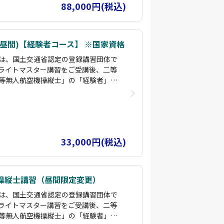
88,000円(税込)
昼間)【経験者コース】 ※国家資格
は、国土交通省認定の登録講習団体で
ライトマスター講習をご受講後、二等
等無人航空機操縦士」の「経験者」コ
間/目視外」飛行コースを設けており
いただくことにより、指定試験機関の
です。
者のインストラクターが指導します。
空での撮影の経験を持っており、各所
33,000円(税込)
し動画編集まで実施できるインストラ
ンを用いた測量スキルも持っておりま
とはすぐに対応できます。
操縦士講習（昼間限定変更）
は、国土交通省認定の登録講習団体で
ライトマスター講習をご受講後、二等
等無人航空機操縦士」の「経験者」コ