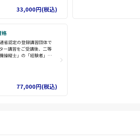
の経験を持っており、各所
観光PR動画制作やイベント上
33,000円(税込)
まで実施できるインストラ
の許可申請をすべて行い撮影を
測量スキルも持っておりま
クターです。また産業用ドロー
対応できます。
す。受講生に寄り添い、困りご
資格
通省認定の登録講習団体で
ター講習をご受講後、二等
機操縦士」の「経験者」コ
」飛行コースを設けており
とにより、指定試験機関の
トラクターが指導します。
77,000円(税込)
の経験を持っており、各所
まで実施できるインストラ
測量スキルも持っておりま
対応できます。