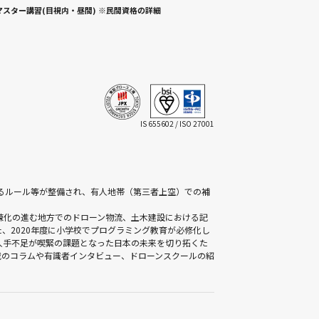
マスター講習(目視内・昼間) ※民間資格の詳細
IS 655602 / ISO 27001
かるルール等が整備され、有人地帯（第三者上空）での補
疎化の進む地方でのドローン物流、土木建設における記
、2020年度に小学校でプログラミング教育が必修化し
人手不足が喫緊の課題となった日本の未来を切り拓くた
載のコラムや有識者インタビュー、ドローンスクールの紹