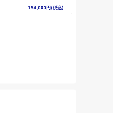
空での撮影の経験を持っており、各所
154,000円(税込)
し動画編集まで実施できるインストラ
ンを用いた測量スキルも持っておりま
とはすぐに対応できます。