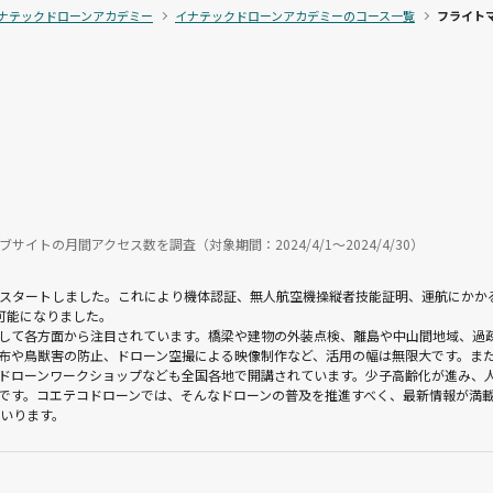
ナテックドローンアカデミー
イナテックドローンアカデミーのコース一覧
フライト
ブサイトの月間アクセス数を調査（対象期間：2024/4/1〜2024/4/30）
制度がスタートしました。これにより機体認証、無人航空機操縦者技能証明、運航にか
可能になりました。
して各方面から注目されています。橋梁や建物の外装点検、離島や中山間地域、過
布や鳥獣害の防止、ドローン空撮による映像制作など、活用の幅は無限大です。また
ドローンワークショップなども全国各地で開講されています。少子高齢化が進み、
です。コエテコドローンでは、そんなドローンの普及を推進すべく、最新情報が満
まいります。