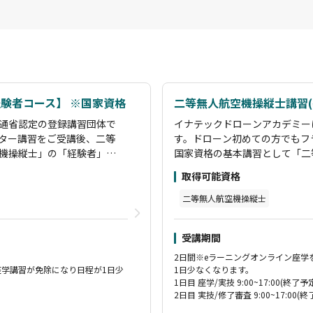
経験者コース】 ※国家資格
二等無人航空機操縦士講習(
通省認定の登録講習団体で
イナテックドローンアカデミー
ター講習をご受講後、二等
す。ドローン初めての方でもフ
機操縦士」の「経験者」コ
国家資格の基本講習として「二
」飛行コースを設けており
ース、限定変更講習として「夜
取得可能資格
とにより、指定試験機関の
ます。これらの講習を受講して
実地試験を免除することが可能
二等無人航空機操縦士
トラクターが指導します。
二等無人航空機操縦士資格取得
の経験を持っており、各所
観光PR動画制作やイベント上
受講期間
まで実施できるインストラ
の許可申請をすべて行い撮影を
測量スキルも持っておりま
クターです。また産業用ドロー
2日間※eラーニングオンライン座
対応できます。
座学講習が免除になり日程が1日少
す。受講生に寄り添い、困りご
1日少なくなります。
1日目 座学/実技 9:00~17:00(終了予
2日目 実技/修了審査 9:00~17:00(終