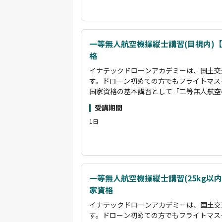
一等無人航空機操縦士講習(目視内)
格
イナテックドローンアカデミーは、国土交
す。ドローン初めての方でもフライトマス
国家資格の基本講習として「二等無人航空
ース、限定変更講習として「夜間/目視外
受講期間
ます。これらの講習を受講していただくこ
1日
実地試験を免除することが可能です。
二等無人航空機操縦士資格取得者のインス
観光PR動画制作やイベント上空での撮影
の許可申請をすべて行い撮影をし動画編集
クターです。また産業用ドローンを用いた
す。受講生に寄り添い、困りごとはすぐに
一等無人航空機操縦士講習(25kg以
家資格
イナテックドローンアカデミーは、国土交
す。ドローン初めての方でもフライトマス