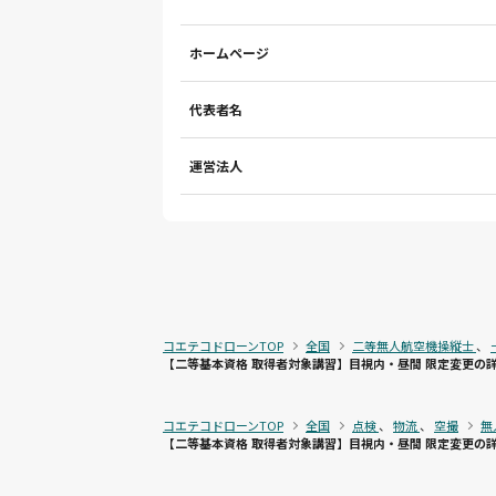
ホームページ
代表者名
運営法人
コエテコドローンTOP
全国
二等無人航空機操縦士
、
【二等基本資格 取得者対象講習】目視内・昼間 限定変更の
コエテコドローンTOP
全国
点検
、
物流
、
空撮
無
【二等基本資格 取得者対象講習】目視内・昼間 限定変更の