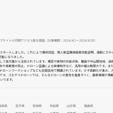
ブサイトの月間アクセス数を調査（対象期間：2024/4/1〜2024/4/30）
制度がスタートしました。これにより機体認証、無人航空機操縦者技能証明、運航にか
可能になりました。
して各方面から注目されています。橋梁や建物の外装点検、離島や中山間地域、過
布や鳥獣害の防止、ドローン空撮による映像制作など、活用の幅は無限大です。また
ドローンワークショップなども全国各地で開講されています。少子高齢化が進み、
です。コエテコドローンでは、そんなドローンの普及を推進すべく、最新情報が満
まいります。
青森県
岩手県
宮城県
秋田県
山形県
福島県