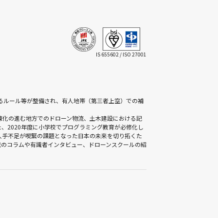
IS 655602 / ISO 27001
かるルール等が整備され、有人地帯（第三者上空）での補
疎化の進む地方でのドローン物流、土木建設における記
、2020年度に小学校でプログラミング教育が必修化し
人手不足が喫緊の課題となった日本の未来を切り拓くた
載のコラムや有識者インタビュー、ドローンスクールの紹