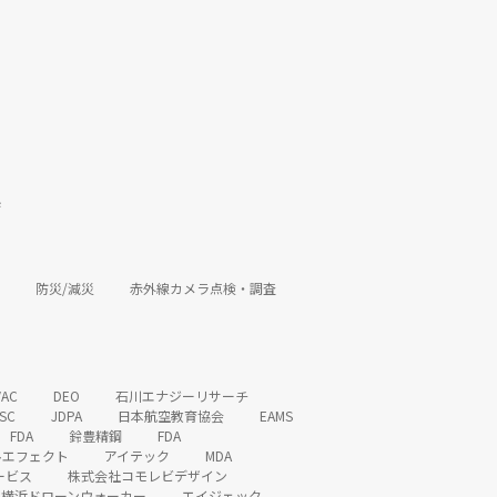
県
防災/減災
赤外線カメラ点検・調査
VAC
DEO
石川エナジーリサーチ
SC
JDPA
日本航空教育協会
EAMS
FDA
鈴豊精鋼
FDA
ルエフェクト
アイテック
MDA
ービス
株式会社コモレビデザイン
横浜ドローンウォーカー
エイジェック