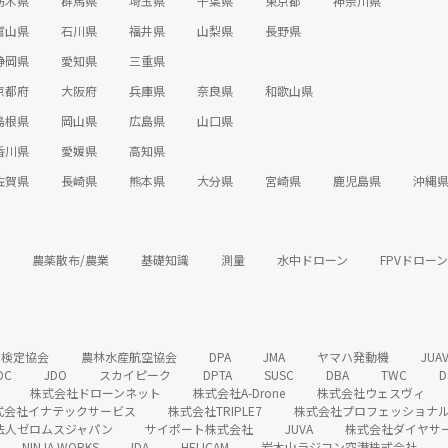
栃木県
群馬県
埼玉県
千葉県
東京都
神奈川県
富山県
石川県
福井県
山梨県
長野県
静岡県
愛知県
三重県
京都府
大阪府
兵庫県
奈良県
和歌山県
島根県
岡山県
広島県
山口県
香川県
愛媛県
高知県
佐賀県
長崎県
熊本県
大分県
宮崎県
鹿児島県
沖縄
農薬散布/農業
基礎知識
測量
水中ドローン
FPVドローン
ン検定協会
農林水産航空協会
DPA
JMA
ヤマハ発動機
JUA
DC
JDO
スカイピーク
DPTA
SUSC
DBA
TWC
D
株式会社ドローンネット
株式会社A-Drone
株式会社ウェスヴィ
式会社イナテックサービス
株式会社TRIPLE7
株式会社プロフェッショナ
法人ゼロムスジャパン
サイポート株式会社
JUVA
株式会社ダイヤサ
NINJA WORKS
IDA
HELICAM
岩木山ラジコン空港株式会社