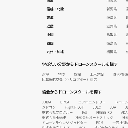
関東
茨城県
信越・北陸
新潟県
東海
岐阜県
近畿
滋賀県
中国
鳥取県
四国
徳島県
九州・沖縄
福岡県
学びたい分野からドローンスクールを探す
点検
物流
空撮
土木建設
防犯/警備
回転翼航空機（ヘリコプター）対応
協会からドローンスクールを探す
JUIDA
DPCA
エアロエントリー
ドロー
ジドコン
Flight PILOT
JULC
JDA
J
株式会社プロクルー
IAU
FREEBIRD
ADA
株式会社HAAAP
株式会社オートスナック
株
ドローンラウンジ ジュピター
PDM
一般社団
株式会社空むすび
MSA
株式会社クラベール