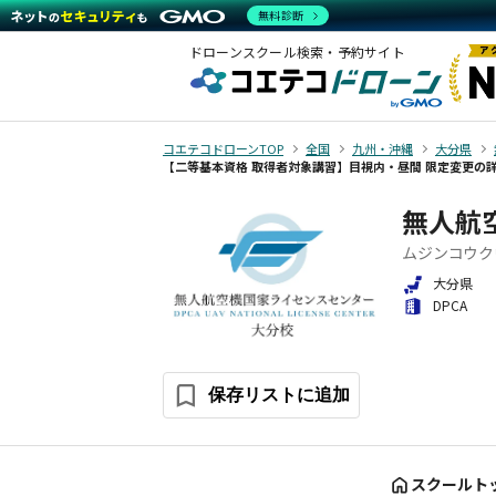
無料診断
ドローンスクール検索・予約サイト
コエテコドローンTOP
全国
九州・沖縄
大分県
【二等基本資格 取得者対象講習】目視内・昼間 限定変更の
無人航
ムジンコウク
大分県
DPCA
保存リストに追加
スクールト