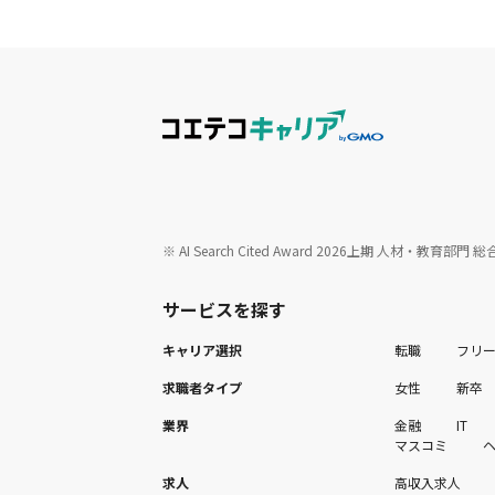
※ AI Search Cited Award 2026上期 人材・
サービスを探す
キャリア選択
転職
フリ
求職者タイプ
女性
新卒
業界
金融
IT
マスコミ
求人
高収入求人