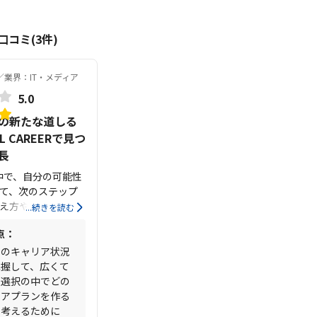
コミ(3件)
業界：IT・メディア
5.0
の新たな道しる
L CAREERで見つ
長
中で、自分の可能性
て、次のステップ
え方や分析方法な
...続きを読む
てくれた、今まで
点：
だったと感じてい
払う金額としては
でのキャリア状況
資でしたが、いま
把握して、広くて
たワークシートを
ア選択の中でどの
今後に活かせるス
リアプランを作る
つけられたことを
を考えるために