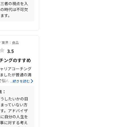
。
第三者の視点を入
今の時代は不可欠
います。
業界：食品
3.5
チングのすすめ
ャリアコーチング
ましたが普通の満
で悩んでいて相談相
...続きを読む
はおすすめです。
点：
どうしたいかの目
定まっていない方
です。アドバイザ
緒に自分の人生を
仕事に対する考え