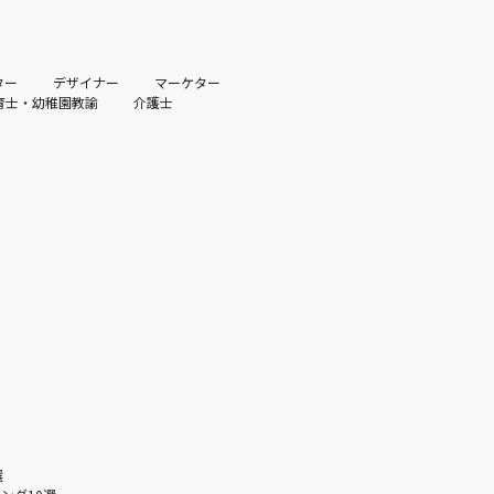
ター
デザイナー
マーケター
育士・幼稚園教諭
介護士
選