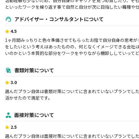
活動経験も少ないため、自分自身のキャリアを見つめ直したり、そ
といったワークを繰り返す事で自然と自分が次に目指したい職種や
アドバイザー・コンサルタントについて
4.5
1ヶ月間みっちりと色々準備させてもらったお陰で自分自身の思考が
をしたいという考えはあったものの、何となくイメージできる会社
いのかという本質的な部分をワークをやりながら棚卸ししていって
書類対策について
3.0
選んだプラン自体は書類対策についてに含まれていないプランでし
活かせたので満足です。
面接対策について
2.5
選んだプラン自体は面接対策についてに含まれていないプランでし