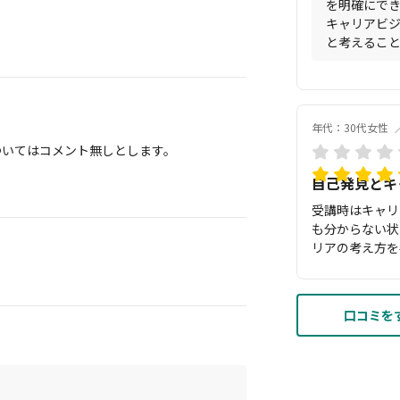
を明確にで
キャリアビ
と考えるこ
年代：30代女性
ついてはコメント無しとします。
自己発見とキ
受講時はキャリ
も分からない状
リアの考え方を
した。また、受
いなかった、自
や認知の歪みな
口コミをす
関係などの悩み
た。 受講後、
が変わった」「
るように見える
意見をもらうシ