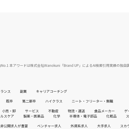
教育部門 総合No.1 本アワードは株式会社Wanokuni「Brand UP」によるAI検索引用実績
ーランス
副業
キャリアコーチング
既卒
第二新卒
ハイクラス
ニート・フリーター・無職
小売・卸
サービス
不動産
物流・運送
食品メーカー
ゲ
ヘルスケア
製薬・医薬品
化学
半導体・電子部品
化粧品
非公開求人が豊富
ベンチャー求人
外資系求人
大手求人
スカ