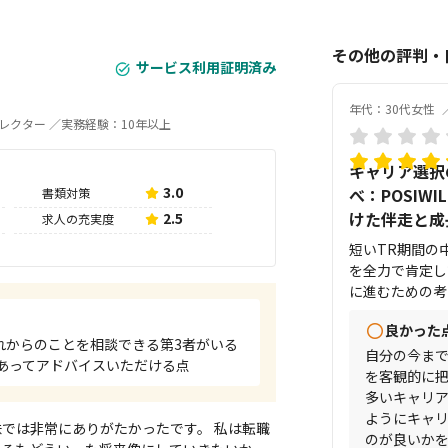
その他の評判・口
サービス利用証明済み
年代：30代女性
レクター
／実務経験：10年以上
キャリア選択
3.0
べ：POSIWIL
書類対策
けた伴走と成
2.5
求人の充実度
短いTR期間の
を全力で肯定し
に進むための考
どの武器を授け
良かった
にないサービス
れからのことを相談できる第3者がいる
ます。個人で支
自分の今ま
あってアドバイスいただける点
過去一番高い投
を客観的に
だに自分のやっ
多いキャリ
見返しながら、
ようにキャ
では非常にありがたかったです。 私は転職
キルとして身に
のが良いか