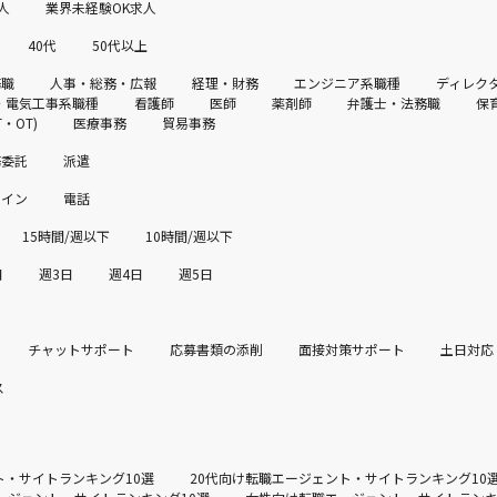
人
業界未経験OK求人
40代
50代以上
務職
人事・総務・広報
経理・財務
エンジニア系職種
ディレク
・電気工事系職種
看護師
医師
薬剤師
弁護士・法務職
保
・OT)
医療事務
貿易事務
務委託
派遣
ライン
電話
15時間/週以下
10時間/週以下
日
週3日
週4日
週5日
チャットサポート
応募書類の添削
面接対策サポート
土日対応
ス
ト・サイトランキング10選
20代向け転職エージェント・サイトランキング10