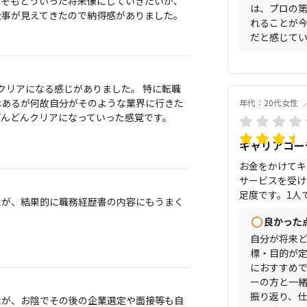
もそもどういった将来像にしていきたいか、
実感しています
は、プロの
仕事が見えてきたので納得感がありました。
れることが
だと感じて
クリアになる感じがありました。 特に転職
はあるが何故自分がそのような業界に行きた
年代：20代女性
どんどんクリアになっていった感覚です。
キャリアコー
お金をかけてキ
サービスを受け
足度です。1人
たが、結果的に職務経歴書の内容にもうまく
手がほしい方に
良かった
自分が将来
標・目的が
におすすめ
ーの方と一
振り返り、
たが、お陰でその後の企業選定や面接等も自