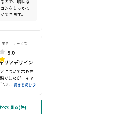
きるので、曖昧な
ジョンをしっかり
とができます。
業界：サービス
5.0
ャリアデザイン
アについて右も左
態でしたが、キャ
学ぶことができま
...続きを読む
講当初は期待して
分自身の思考の癖
どが和らぎ、人間
べて見る(件)
が解消されまし
旧友と会うと「表情
いきいき働いてい
」など、プラスの
ーンが増えまし