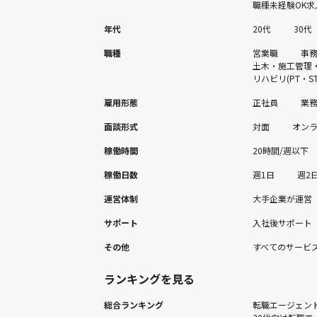
職種未経験OK求
年代
20代
30代
職種
営業職
事
土木・施工管理
リハビリ(PT・ST
雇用形態
正社員
業
面談形式
対面
オン
稼働時間
20時間/週以下
稼働日数
週1日
週2
運営体制
大手企業が運営
サポート
入社後サポート
その他
すべてのサービ
ランキングを見る
総合ランキング
転職エージェン