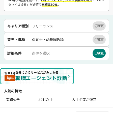
タマイズ提案」が好評で
継続率90%
。
キャリア種別
フリーランス
変更
業界・職種
保育士・幼稚園教諭
変更
詳細条件
条件を選択
変更
自分に合うサービスがみつかる！
簡単1分
転職エージェント診断
無料
人気の特徴
業務委託
50代以上
大手企業が運営