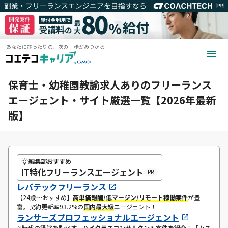
あなたにぴったりの、次の一歩がみつかる
保育士・幼稚園教諭求人ありのフリーランス
エージェント・サイト厳選一覧【2026年最新
版】
編集部おすすめ
IT特化フリーランスエージェント
PR
レバテックフリーランス
​【24歳〜おすすめ】​
高単価報酬/低マージン/リモート
稼働案件
が豊
富。契約更新率93.2%の
国内最大級
エージェント！
ランサーズプロフェッショナルエージェント
AI時代の経営を動かす、
ハイクラスコンサルタント案件を紹介
！​「​カス