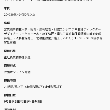
年代
20代
30代
40代
50代以上
職種
営業職
事務職
人事・総務・広報
経理・財務
エンジニア系職種
ディレクター
デザイナー
マーケター
土木・施工管理・電気工事系職種
看護師
医師
薬剤師
弁護士・法務職
保育士・幼稚園教諭
介護士
リハビリ(PT・ST・OT)
医療事務
貿易事務
雇用形態
正社員
業務委託
派遣
面談形式
対面
オンライン
電話
稼働時間
20時間/週以下
15時間/週以下
10時間/週以下
稼働日数
週1日
週2日
週3日
週4日
週5日
運営体制