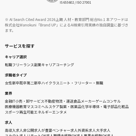
IS 655602 / ISO 27001
※ AI Search Cited Award 2026上期 人材・教育部門 総合No.1 本アワードは
株式会社Wanokuni「Brand UP」によるAI検索引用実績の独自調査に基づき
ます。
サービスを探す
キャリア選択
転職
フリーランス
副業
キャリアコーチング
求職者タイプ
女性
新卒
既卒
第二新卒
ハイクラス
ニート・フリーター・無職
業界
金融
IT
小売・卸
サービス
不動産
物流・運送
食品メーカー
ゲーム
コンサル
医療機器
教育
マスコミ
ヘルスケア
製薬・医薬品
化学
半導体・電子部品
化粧品
スポーツ
再生可能エネルギー
エンタメ
求人
高収入求人
非公開求人が豊富
ベンチャー求人
外資系求人
大手求人
スカウト求人
リモートOK求人
職種未経験OK求人
業界未経験OK求人