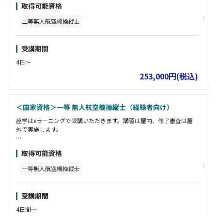
取得可能資格
無人航空機に関する規則
無人航空機のシステム
二等無人航空機操縦士
無人航空機及び運航体制
運航上のリスク管理
基本的操縦・高度な操縦
受講期間
4日〜
253,000円(税込)
＜国家資格＞一等 無人航空機操縦士（経験者向け）
座学はeラーニングで受講いただきます。講習は屋内、修了審査は屋
外で実施します。
無人航空機操縦者の心得
取得可能資格
無人航空機に関する規則
無人航空機のシステム
一等無人航空機操縦士
無人航空機操縦者及び運航体制
運航上のリスク管理
基本的操縦・高度な操縦
受講期間
4日間～