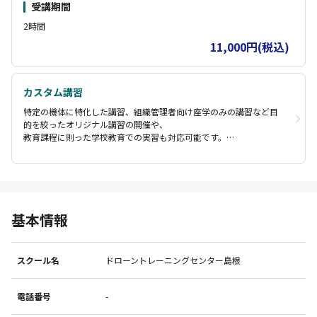
受講期間
できます。
2時間
11,000円(税込)
カスタム講習
特定の機体に特化した講習、組織管理者向け座学のみの講習など目
的を絞ったオリジナル講習の開催や、
教育課程に則った学校教育での実習も対応可能です。
内容、日程、ご予算等をお伝えいただければご要望に合わせた講習
を
実施しますのでお気軽にお問い合わせください。
基本情報
スクール名
ドローントレーニングセンター島根
電話番号
-