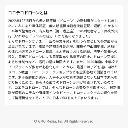
コエテコドローンとは
2022年12月5日から無人航空機（ドローン）の新制度がスタートしまし
た。これにより機体認証、無人航空機操縦者技能証明、運航にかかるル
ール等が整備され、有人地帯（第三者上空）での補助者なし・目視外飛
行（いわゆる「レベル4飛行」）が可能になりました。
そんなドローンはいま、「空の産業革命」を担う存在として各方面から
注目されています。橋梁や建物の外装点検、離島や中山間地域、過疎化
の進む地方でのドローン物流、土木建設における記録、防犯や警備への
投入、農業用ドローンによる農薬散布や鳥獣害の防止、ドローン空撮に
よる映像制作など、活用の幅は無限大です。また、2020年度に小学校で
プログラミング教育が必修化したことから、最近では子ども達に向けた
ドローン教室・ドローンワークショップなども全国各地で開講されてい
ます。少子高齢化が進み、人手不足が喫緊の課題となった日本の未来を
切り拓くために、あらゆる面でのドローン活用が模索されているので
す。コエテコドローンでは、そんなドローンの普及を推進すべく、最新情
報が満載のコラムや有識者インタビュー、ドローンスクールの紹介を通
して情報発信をすることで、日本のDXを支えてまいります。
© GMO Media, Inc. All Rights Reserved.