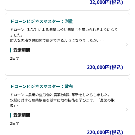
22,000円(税込)
（※国家資格の口述試験等、飛行に直接かかわらない範囲の指導・
講習は対応できかねます。）
ドローンビジネスマスター：測量
ドローン（UAV）による測量は公共測量にも用いられるようになり
ました。
広大な面積を短時間で計測できるようになりましたが、
一点において人の手で測る測量に精度で勝ることはできませんが、
受講期間
UAV測量は現場を革新した新たな計測技術となりました。UAV写真測
量マニュアルを基に測量技術を学びます。
2日間
「レーザー測量」「SfMソフト」「3D点群編集」など測量業務に必
220,000円(税込)
要な関連技術を学びます。
地形に合わせた自動飛行ルートの設計から対空標識の設置方法な
ど、
様々な現場経験から得たノウハウをお伝えします。
ドローンビジネスマスター：散布
ドローンは農業の重労働と農薬被曝に革新をもたらしました。
水稲に対する農薬散布を基本に散布技術を学びます。「農薬の取
扱」
「ドリフトリスク」「センシング」など散布業務に必要な関連技術
受講期間
を学びます。
ドリフトリスクを最小限に抑えるための最適な散布方法など、
2日間
様々な現場経験から得たノウハウをお伝えします。
220,000円(税込)