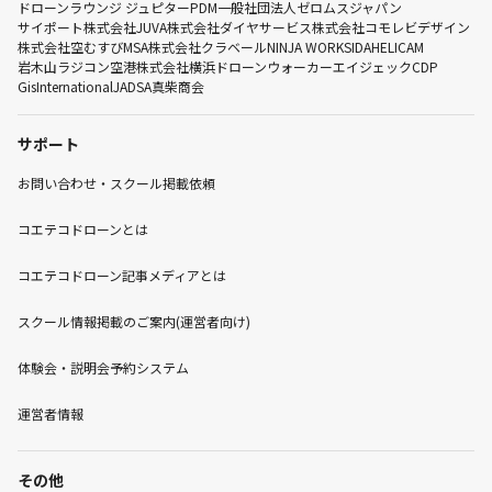
ドローンラウンジ ジュピター
PDM
一般社団法人ゼロムスジャパン
サイポート株式会社
JUVA
株式会社ダイヤサービス
株式会社コモレビデザイン
株式会社空むすび
MSA
株式会社クラベール
NINJA WORKS
IDA
HELICAM
岩木山ラジコン空港株式会社
横浜ドローンウォーカー
エイジェック
CDP
GisInternational
JADSA
真柴商会
サポート
お問い合わせ・スクール掲載依頼
コエテコドローンとは
コエテコドローン記事メディアとは
スクール情報掲載のご案内(運営者向け)
体験会・説明会予約システム
運営者情報
その他