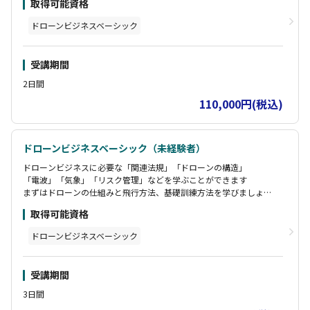
取得可能資格
※本コース修了で「国家資格講習」は「経験者」扱いとなります
ドローンビジネスベーシック
受講期間
2日間
110,000円(税込)
ドローンビジネスベーシック（未経験者）
ドローンビジネスに必要な「関連法規」「ドローンの構造」
「電波」「気象」「リスク管理」などを学ぶことができます
まずはドローンの仕組みと飛行方法、基礎訓練方法を学びましょ
う。
取得可能資格
※本コース修了で「国家資格講習」は「経験者」扱いとなります。
ドローンビジネスベーシック
受講期間
3日間