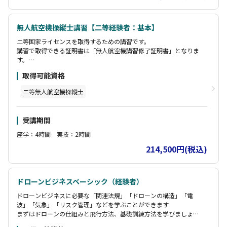
無人航空機操縦士講習【二等経験者：基本】
二等国家ライセンスを取得するための講習です。
講習で取得できる証明書は「無人航空機講習修了証明書」となりま
す。
この証明書により「実地試験」が免除となります。
取得可能資格
二等無人航空機操縦士
受講期間
座学：4時間 実技：2時間
214,500円(税込)
ドローンビジネスベーシック（経験者）
ドローンビジネスに必要な「関連法規」「ドローンの構造」「電
波」「気象」「リスク管理」などを学ぶことができます
まずはドローンの仕組みと飛行方法、基礎訓練方法を学びましょ
う。