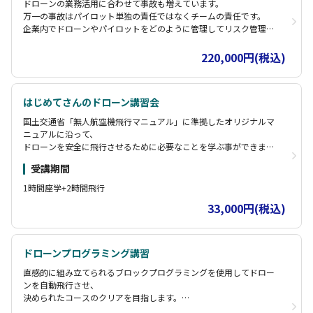
ドローンの業務活用に合わせて事故も増えています。
万一の事故はパイロット単独の責任ではなくチームの責任です。
企業内でドローンやパイロットをどのように管理してリスク管理を
行えばよいのかを学びます。
「人の管理」「機材管理」「体制管理」「飛行計画管理」などドロ
220,000円(税込)
ーン業務の管理に必要な知識を学びます。
事故はドローンの墜落と共に事業者の信頼も失墜してしまいます。
活用幅の広いドローンのリスク管理についてお伝えします。
はじめてさんのドローン講習会
国土交通省「無人航空機飛行マニュアル」に準拠したオリジナルマ
ニュアルに沿って、
ドローンを安全に飛行させるために必要なことを学ぶ事ができま
す。
受講期間
また、実際の空撮に使われるドローンを使って操縦訓練もします。
ドローンを受講前よりももっと身近なものに感じていただけるはず
1時間座学+2時間飛行
です。
33,000円(税込)
日本ドローンビジネスサポート協会認定の修了証が発行されます。
ドローンプログラミング講習
直感的に組み立てられるブロックプログラミングを使用してドロー
ンを自動飛行させ、
決められたコースのクリアを目指します。
シミュレーターでの基本勉強から実際の自動飛行までしっかり体験