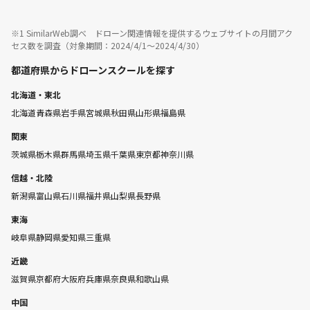
※1 SimilarWeb調べ ドローン関連情報を提供するウェブサイトの月間アク
セス数を調査（対象期間：2024/4/1〜2024/4/30）
都道府県からドローンスクールを探す
北海道・東北
北海道
青森県
岩手県
宮城県
秋田県
山形県
福島県
関東
茨城県
栃木県
群馬県
埼玉県
千葉県
東京都
神奈川県
信越・北陸
新潟県
富山県
石川県
福井県
山梨県
長野県
東海
岐阜県
静岡県
愛知県
三重県
近畿
滋賀県
京都府
大阪府
兵庫県
奈良県
和歌山県
中国