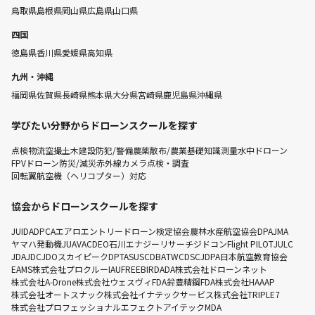
鳥取県
島根県
岡山県
広島県
山口県
四国
徳島県
香川県
愛媛県
高知県
九州・沖縄
福岡県
佐賀県
長崎県
熊本県
大分県
宮崎県
鹿児島県
沖縄県
学びたい分野からドローンスクールを探す
点検
物流
空撮
土木建設
防犯/警備
農薬散布/農業
基礎知識
測量
水中ドローン
FPVドローン
防災/減災
赤外線カメラ点検・調査
回転翼航空機（ヘリコプター）対応
協会からドローンスクールを探す
JUIDA
DPCA
エアロエントリー
ドローン検定協会
農林水産航空協会
DPA
JMA
ヤマハ発動機
JUAVAC
DEO
石川エナジーリサーチ
ジドコン
Flight PILOT
JULC
JDA
JDC
JDO
スカイピーク
DPTA
SUSC
DBA
TWC
DSC
JDPA
日本航空教育協会
EAMS
株式会社プロクルー
IAU
FREEBIRD
ADA
株式会社ドローンネット
株式会社A-Drone
株式会社ウェスヴィ
FDA
鈴豊精鋼
FDA
株式会社HAAAP
株式会社オートスナック
株式会社イナテックサービス
株式会社TRIPLE7
株式会社プロフェッショナルエフェクト
アイテック
MDA