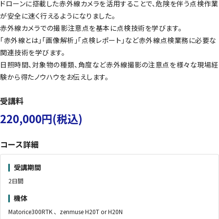
ドローンに搭載した赤外線カメラを活用することで、危険を伴う点検作業
が安全に速く行えるようになりました。
赤外線カメラでの撮影注意点を基本に点検技術を学びます。
「赤外線とは」「画像解析」「点検レポート」など赤外線点検業務に必要な
関連技術を学びます。
日照時間、対象物の種類、角度など赤外線撮影の注意点を様々な現場経
験から得たノウハウをお伝えします。
受講料
220,000円(税込)
コース詳細
受講期間
2日間
機体
Matorice300RTK 、zenmuse H20T or H20N