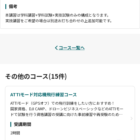
備考
本講習は学科講習+学科試験+実技試験のみの構成となります。
実技講習をご希望の場合は別途お打ち合わせの上追加可能です。
コース一覧へ
その他のコース(15件)
ATTIモード対応機飛行練習コース
ATTIモード（GPSオフ）での飛行訓練をしたい方におすすめ！
国家資格、DJI CAMP、ドローンビジネスベーシックなどのATTIモー
ドで試験を行う資格講習の受講に向けた事前練習や再受験のための
訓練など、
受講期間
実際の試験と同じコースで飛行訓練ができます。
指導員立会なのでATTIモード未経験者でも安心して練習していただ
2時間
けます。