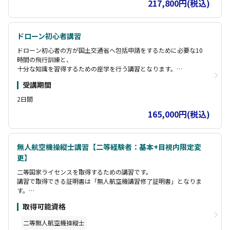
217,800円(税込)
ドローン初心者講習
ドローン初心者の方が国土交通省へ包括申請をするために必要な10
時間の飛行訓練と、
十分な知識を習得するための座学を行う講習となります。
希望者には受講後の包括申請についても弊社にてサポートいたしま
受講期間
す。
2日間
165,000円(税込)
無人航空機操縦士講習【二等経験者：基本+目視内限定変
更】
二等国家ライセンスを取得するための講習です。
講習で取得できる証明書は「無人航空機講習修了証明書」となりま
す。
この証明書により「実地試験」が免除となります
取得可能資格
二等無人航空機操縦士