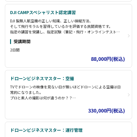
DJI CAMPスペシャリスト認定講習
DJI 製無人航空機の正しい知識、正しい操縦方法、
そして飛行モラルを習得しているかを評価する民間資格です。
指定の講習を受講し、指定試験（筆記・飛行・オンラインテスト）
に合格すると、
受講期間
DJI CAMPスペシャリストの認定が受けられます。
2日間
88,000円(税込)
ドローンビジネスマスター：空撮
TVでドローンの映像を見ない日が無いほどドローンによる空撮は日
常的になりました。
プロと素人の撮影は何が違うのか？？
カメラの基礎知識・技術を学び空撮に最適な撮影設定を学びます。
合わせて「構図」「画像編集」「色調整」「シナリオ作成」など空
330,000円(税込)
撮業務に必要な関連技術を学びます
個人宅の記念撮影から4K番組の撮影やライブ配配信まで空撮は生き
物です。
ドローンビジネスマスター：運行管理
様々な現場経験から得たノウハウをお伝えします。