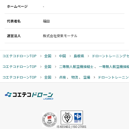
ホームページ
-
代表者名
福田
運営法人
株式会社安来モーテル
コエテコドローンTOP
全国
中国
島根県
ドローントレーニング
コエテコドローンTOP
全国
二等無人航空機操縦士
、
一等無人航空機操
コエテコドローンTOP
全国
点検
、
物流
、
空撮
ドローントレーニン
IS 655602 / ISO 27001