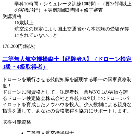
学科10時間＋シミュレータ訓練10時間＋（要3時間以上
の実機飛行）＋実機訓練3時間＋修了審査
受講資格
16歳以上
航空法の規定により国土交通省から本試験の受験が停
止されていないこと
178,200円(税込)
二等無人航空機操縦士【経験者A】（ドローン検定
3級・4級取得者）
ドローンを飛行させる技能知識を証明する唯一の国家資格制
度！
ドローン民間資格として、認定者数 業界NO.1の実績を誇
るドローン検定協会株式会社と各校100名以上のドローンパ
イロットを育成したノウハウを投入。少人数制による親身な
指導を通して、あなたの資格取得を協力にサポートします。
取得可能資格
二等無人航空機操縦士