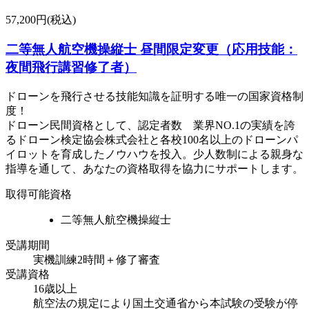
57,200円(税込)
二等無人航空機操縦士 昼間限定変更（応用技能：
夜間飛行講習修了者）
ドローンを飛行させる技能知識を証明する唯一の国家資格制
度！
ドローン民間資格として、認定者数 業界NO.1の実績を誇
るドローン検定協会株式会社と各校100名以上のドローンパ
イロットを育成したノウハウを投入。少人数制による親身な
指導を通して、あなたの資格取得を協力にサポートします。
取得可能資格
二等無人航空機操縦士
受講期間
実機訓練2時間＋修了審査
受講資格
16歳以上
航空法の規定により国土交通省から本試験の受験が停