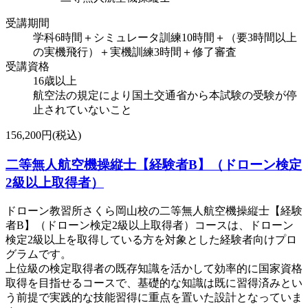
受講期間
学科6時間＋シミュレータ訓練10時間＋（要3時間以上
の実機飛行）＋実機訓練3時間＋修了審査
受講資格
16歳以上
航空法の規定により国土交通省から本試験の受験が停
止されていないこと
156,200円(税込)
二等無人航空機操縦士【経験者B】（ドローン検定
2級以上取得者）
ドローン教習所さくら岡山校の二等無人航空機操縦士【経験
者B】（ドローン検定2級以上取得者）コースは、ドローン
検定2級以上を取得している方を対象とした経験者向けプロ
グラムです。
上位級の検定取得者の既存知識を活かして効率的に国家資格
取得を目指せるコースで、基礎的な知識は既に習得済みとい
う前提で実践的な技能習得に重点を置いた設計となっていま