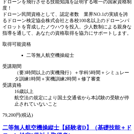
ドローンを飛行させる技能知識を証明する唯一の国家資格制
度！
ドローン民間資格として、認定者数 業界NO.1の実績を誇
るドローン検定協会株式会社と各校100名以上のドローンパ
イロットを育成したノウハウを投入。少人数制による親身な
指導を通して、あなたの資格取得を協力にサポートします。
取得可能資格
二等無人航空機操縦士
受講期間
（要3時間以上の実機飛行）＋学科5時間＋シミュレー
タ訓練1時間＋実機訓練2時間＋修了審査
受講資格
16歳以上
航空法の規定により国土交通省から本試験の受験が停
止されていないこと
79,200円(税込)
二等無人航空機操縦士【経験者D】（基礎技能＋ド