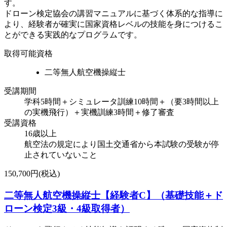
す。
ドローン検定協会の講習マニュアルに基づく体系的な指導に
より、経験者が確実に国家資格レベルの技能を身につけるこ
とができる実践的なプログラムです。
取得可能資格
二等無人航空機操縦士
受講期間
学科5時間＋シミュレータ訓練10時間＋（要3時間以上
の実機飛行）＋実機訓練3時間＋修了審査
受講資格
16歳以上
航空法の規定により国土交通省から本試験の受験が停
止されていないこと
150,700円(税込)
二等無人航空機操縦士【経験者C】（基礎技能＋ド
ローン検定3級・4級取得者）