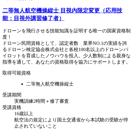
二等無人航空機操縦士 目視内限定変更（応用技
能：目視外講習修了者）
ドローンを飛行させる技能知識を証明する唯一の国家資格制
度！
ドローン民間資格として、認定者数 業界NO.1の実績を誇
るドローン検定協会株式会社と各校100名以上のドローンパ
イロットを育成したノウハウを投入。少人数制による親身な
指導を通して、あなたの資格取得を協力にサポートします。
取得可能資格
二等無人航空機操縦士
受講期間
実機訓練2時間＋修了審査
受講資格
16歳以上
航空法の規定により国土交通省から本試験の受験が停
止されていないこと