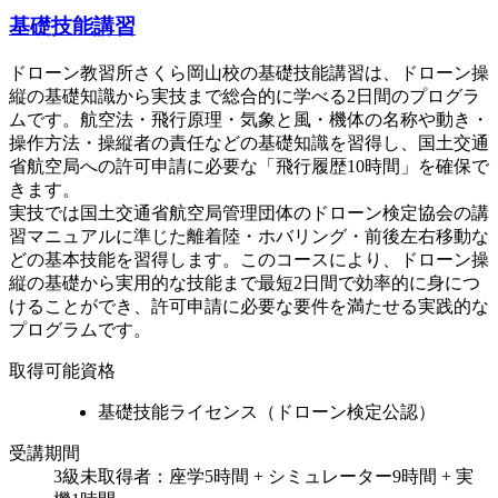
基礎技能講習
ドローン教習所さくら岡山校の基礎技能講習は、ドローン操
縦の基礎知識から実技まで総合的に学べる2日間のプログラ
ムです。航空法・飛行原理・気象と風・機体の名称や動き・
操作方法・操縦者の責任などの基礎知識を習得し、国土交通
省航空局への許可申請に必要な「飛行履歴10時間」を確保で
きます。
実技では国土交通省航空局管理団体のドローン検定協会の講
習マニュアルに準じた離着陸・ホバリング・前後左右移動な
どの基本技能を習得します。このコースにより、ドローン操
縦の基礎から実用的な技能まで最短2日間で効率的に身につ
けることができ、許可申請に必要な要件を満たせる実践的な
プログラムです。
取得可能資格
基礎技能ライセンス（ドローン検定公認）
受講期間
3級未取得者：座学5時間 + シミュレーター9時間 + 実