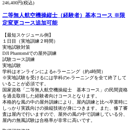
246,400円(税込)
二等無人航空機操縦士（経験者）基本コース ※限
定変更コース追加可能
【最短スケジュール例】
１日目（実地訓練２時間）
実地試験対策
DJI Phantom4での屋外訓練
試験コース訓練
実地試験
学科はオンラインによるe-ラーニング（約4時間）
※実地試験を受けるには学科のe-ラーニングを全て終了して
いることが必須です。
国家資格「二等無人航空機操縦士 基本コース」の民間資格
を過去取得した経験者向けコースとなります。
本格的な風の中の屋外訓練により、屋内訓練と比べ卒業時に
しっかり実践向けの操縦技術が身につきます。また、修了審
査は屋内で行いますので、屋外の風の中で訓練している分、
屋内の無風試験は合格率が非常に高いです。