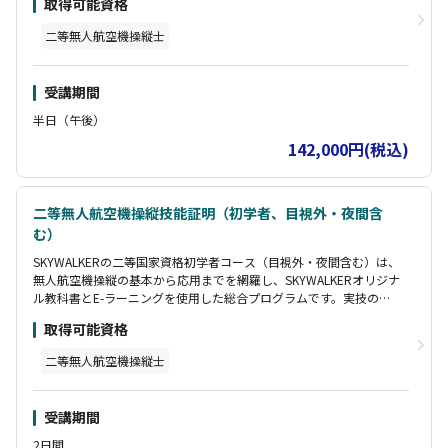
取得可能資格
この講習は、基本講習＋目視外＋夜間のセットコースです。（座
二等無人航空機操縦士
学・修了審査含む）
目視外、夜間に関しては基本講習が合格したのち、受講が可能にな
ります。
受講期間
【受講者様特典】
半日（午後）
・DIPSマニュアル 包括申請編配布
142,000円(税込)
・DIPS2.0飛行計画通報マニュアル配布
二等無人航空機操縦技能証明（初学者、目視外・夜間含
む）
SKYWALKERの二等国家資格初学者コース（目視外・夜間含む）は、
無人航空機操縦の基本から応用までを網羅し、SKYWALKERオリジナ
ル教科書とE-ラーニングを使用した総合プログラムです。実技のみ
の基本講習＋目視外＋夜間のセットコース（座学・修了審査含む）
取得可能資格
で、目視外・夜間は基本合格後に受講可能です。
SKYWALKERオリジナル教科書で国家試験出題範囲をしっかり説明
二等無人航空機操縦士
し、E-ラーニングで国家試験予想問題250問・机上試験5セット（本
校で受験）対策を行います。受講者特典として、DIPSマニュアル包
括申請編配布・DIPS2.0飛行計画通報マニュアル配布・一年間コート
受講期間
レンタル無料・SKYWALKERメルマガ会員が含まれます。再試行Clau
deは間違えることがあります。回答内容を必ずご確認ください。
2日間