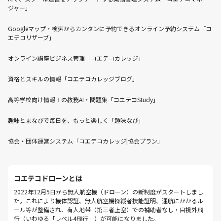
ジャー」
Googleマップ・検索からカンタンに予約できるオンライン予約システム「コ
エテコリザーブ」
オンライン講座ビジネス管理「コエテコカレッジ」
資格とスキルの情報「コエテコカレッジブログ」
高等学校向け情報Ⅰの教務AI・問題集「コエテコStudy」
趣味とまなびで毎日を、もっと楽しく「趣味なび」
協会・団体運営システム「コエテコカレッジ|協会プラン」
コエテコドローンとは
2022年12月5日から無人航空機（ドローン）の新制度がスタートしまし
た。これにより機体認証、無人航空機操縦者技能証明、運航にかかるル
ール等が整備され、有人地帯（第三者上空）での補助者なし・目視外飛
行（いわゆる「レベル4飛行」）が可能になりました。