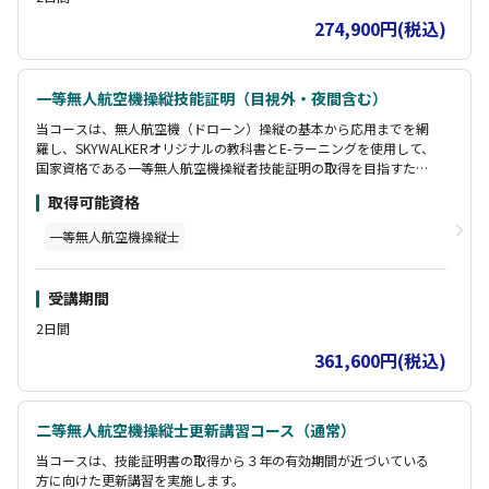
274,900円(税込)
一等無人航空機操縦技能証明（目視外・夜間含む）
当コースは、無人航空機（ドローン）操縦の基本から応用までを網
羅し、SKYWALKERオリジナルの教科書とE-ラーニングを使用して、
国家資格である一等無人航空機操縦者技能証明の取得を目指すため
の包括的なプログラムです。
取得可能資格
この講習は、実技のみの基本講習＋目視外＋夜間のセットコースで
一等無人航空機操縦士
す。（座学・修了審査含む）
目視外、夜間に関しては基本が合格したのち、受講が可能になりま
す。
受講期間
【受講者様特典】
2日間
・DIPSマニュアル 包括申請編配布
361,600円(税込)
・DIPS2.0飛行計画通報マニュアル配布
・一年間コートレンタル無料
・SKYWALKERメルマガ会員
二等無人航空機操縦士更新講習コース（通常）
【受講者様特典】
当コースは、技能証明書の取得から３年の有効期間が近づいている
・DIPSマニュアル 包括申請編配布
方に向けた更新講習を実施します。
・DIPS2.0飛行計画通報マニュアル配布