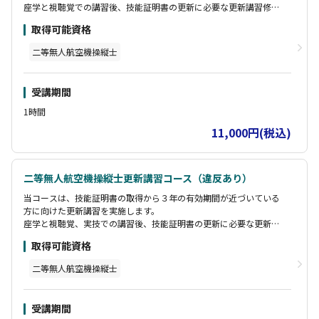
座学と視聴覚での講習後、技能証明書の更新に必要な更新講習修了
・一年間コートレンタル無料
証明書の発行いたします。
・SKYWALKERメルマガ会員"
取得可能資格
二等無人航空機操縦士
受講期間
1時間
11,000円(税込)
二等無人航空機操縦士更新講習コース（違反あり）
当コースは、技能証明書の取得から３年の有効期間が近づいている
方に向けた更新講習を実施します。
座学と視聴覚、実技での講習後、技能証明書の更新に必要な更新講
習修了証明書の発行いたします。
取得可能資格
二等無人航空機操縦士
受講期間