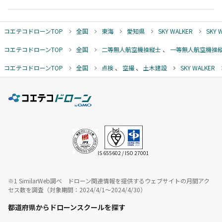
コエテコドローンTOP
全国
東海
愛知県
SKY WALKER
SKY
コエテコドローンTOP
全国
二等無人航空機操縦士
、
一等無人航空機操
コエテコドローンTOP
全国
点検
、
空撮
、
土木建設
SKY WALKER
IS 655602 / ISO 27001
※1 SimilarWeb調べ ドローン関連情報を提供するウェブサイトの月間アク
セス数を調査（対象期間：2024/4/1〜2024/4/30）
都道府県からドローンスクールを探す