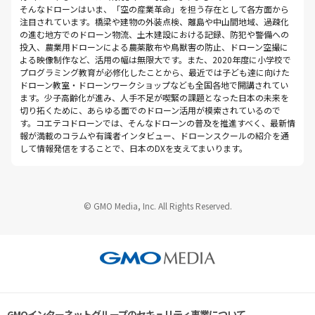
そんなドローンはいま、「空の産業革命」を担う存在として各方面から
注目されています。橋梁や建物の外装点検、離島や中山間地域、過疎化
の進む地方でのドローン物流、土木建設における記録、防犯や警備への
投入、農業用ドローンによる農薬散布や鳥獣害の防止、ドローン空撮に
よる映像制作など、活用の幅は無限大です。また、2020年度に小学校で
プログラミング教育が必修化したことから、最近では子ども達に向けた
ドローン教室・ドローンワークショップなども全国各地で開講されてい
ます。少子高齢化が進み、人手不足が喫緊の課題となった日本の未来を
切り拓くために、あらゆる面でのドローン活用が模索されているので
す。コエテコドローンでは、そんなドローンの普及を推進すべく、最新情
報が満載のコラムや有識者インタビュー、ドローンスクールの紹介を通
して情報発信をすることで、日本のDXを支えてまいります。
© GMO Media, Inc. All Rights Reserved.
GMOインターネットグループのセキュリティ事業について