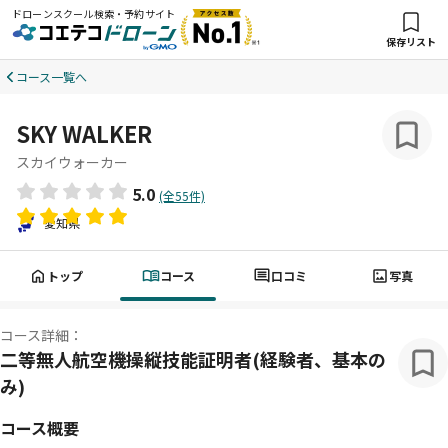
ドローンスクール検索・予約サイト
保存リスト
コース一覧へ
SKY WALKER
スカイウォーカー
5.0
(全55件)
愛知県
トップ
コース
口コミ
写真
コース詳細：
二等無人航空機操縦技能証明者(経験者、基本の
み)
コース概要