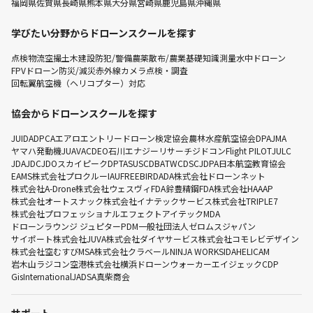
福岡県
佐賀県
長崎県
熊本県
大分県
宮崎県
鹿児島県
沖縄県
学びたい分野からドローンスクールを探す
点検
物流
空撮
土木建設
防犯/警備
農薬散布/農業
基礎知識
測量
水中ドローン
FPVドローン
防災/減災
赤外線カメラ点検・調査
回転翼航空機（ヘリコプター）対応
協会からドローンスクールを探す
JUIDA
DPCA
エアロエントリー
ドローン検定協会
農林水産航空協会
DPA
JMA
ヤマハ発動機
JUAVAC
DEO
石川エナジーリサーチ
ジドコン
Flight PILOT
JULC
JDA
JDC
JDO
スカイピーク
DPTA
SUSC
DBA
TWC
DSC
JDPA
日本航空教育協会
EAMS
株式会社プロクルー
IAU
FREEBIRD
ADA
株式会社ドローンネット
株式会社A-Drone
株式会社ウェスヴィ
FDA
鈴豊精鋼
FDA
株式会社HAAAP
株式会社オートスナック
株式会社イナテックサービス
株式会社TRIPLE7
株式会社プロフェッショナルエフェクト
アイテック
MDA
ドローンラウンジ ジュピター
PDM
一般社団法人ゼロムスジャパン
サイポート株式会社
JUVA
株式会社ダイヤサービス
株式会社コモレビデザイン
株式会社空むすび
MSA
株式会社クラベール
NINJA WORKS
IDA
HELICAM
岩木山ラジコン空港株式会社
横浜ドローンウォーカー
エイジェック
CDP
GisInternational
JADSA
真柴商会