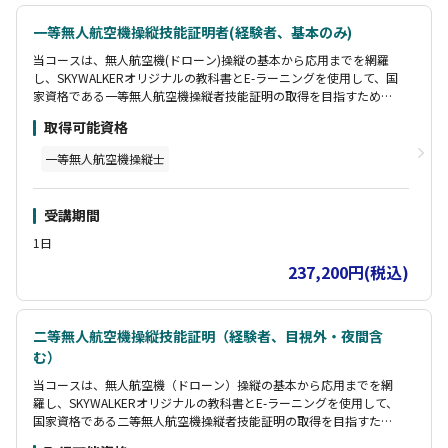
一等無人航空機操縦技能証明者(経験者、基本のみ)
当コースは、無人航空機(ドローン)操縦の基本から応用までを網羅
し、SKYWALKERオリジナルの教科書とE-ラーニングを使用して、国
家資格である一等無人航空機操縦者技能証明の取得を目指すための
包括的なプログラムです。
取得可能資格
この講習は基本講習のみのコースとなります。(座学・修了審査含む)
一等無人航空機操縦士
別途、E-ラーニング費用が必要です。
【受講生様特典】
受講期間
・DIPSマニュアル 包括申請編
・DIPS2.0 飛行計画通報マニュアル
1日
【合格特典】
237,200円(税込)
・一年間コートレンタル無料
・SKYWALKERメルマガ会員
二等無人航空機操縦技能証明（経験者、目視外・夜間含
む）
当コースは、無人航空機（ドローン）操縦の基本から応用までを網
羅し、SKYWALKERオリジナルの教科書とE-ラーニングを使用して、
国家資格である二等無人航空機操縦者技能証明の取得を目指すため
の包括的なプログラムです。