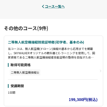
コース一覧へ
その他のコース(9件)
二等無人航空機操縦技能証明者(初学者、基本のみ)
当コースは、無人航空機(ドローン)操縦の基本から応用までを網羅
し、SKYWALKERオリジナルの教科書とE-ラーニングを使用して、国
家資格である二等無人航空機操縦者技能証明の取得を目指すための
包括的なプログラムです。
取得可能資格
この講習は基本講習のみのコースとなります。(座学・修了審査含む)
二等無人航空機操縦士
別途、E-ラーニング費用が必要です。
【受講生様特典】
受講期間
・DIPSマニュアル 包括申請編
・DIPS2.0 飛行計画通報マニュアル
1日間
【合格特典】
199,300円(税込)
・一年間コートレンタル無料
・SKYWALKERメルマガ会員