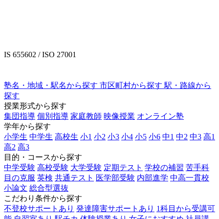
IS 655602 / ISO 27001
塾名・地域・駅名から探す
市区町村から探す
駅・路線から
探す
授業形式から探す
集団指導
個別指導
家庭教師
映像授業
オンライン塾
学年から探す
小学生
中学生
高校生
小1
小2
小3
小4
小5
小6
中1
中2
中3
高1
高2
高3
目的・コースから探す
中学受験
高校受験
大学受験
定期テスト
学校の補習
苦手科
目の克服
英検
共通テスト
医学部受験
内部進学
中高一貫校
小論文
総合型選抜
こだわり条件から探す
不登校サポートあり
発達障害サポートあり
1科目から受講可
能
自習室あり
駅チカ
体験授業あり
女子におすすめ
社員講