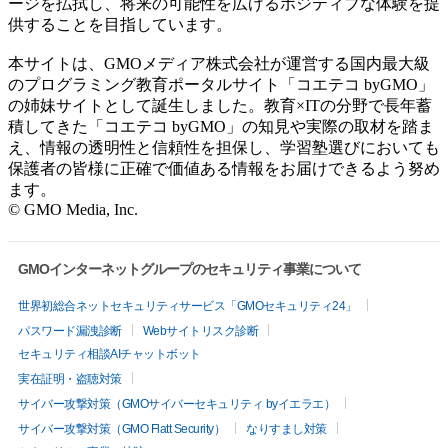
ージを払拭し、将来の可能性を広げるポジティブな体験を提
供することを目指しています。
本サイトは、GMOメディア株式会社が運営する国内最大級
のプログラミング教育ポータルサイト「コエテコ byGMO」
の姉妹サイトとして誕生しました。教育×ITの分野で長年蓄
積してきた「コエテコ byGMO」の知見や実際の取材を踏ま
え、情報の透明性と信頼性を担保し、学習塾選びにおいても
保護者の皆様に正確で価値ある情報をお届けできるよう努め
ます。
© GMO Media, Inc.
GMOインターネットグループのセキュリティ事業について
世界初総合ネットセキュリティサービス「GMOセキュリティ24」
パスワード漏洩診断
Webサイトリスク診断
セキュリティ相談AIチャットボット
実在証明・盗聴対策
サイバー攻撃対策（GMOサイバーセキュリティ byイエラエ）
サイバー攻撃対策（GMO Flatt Security）
なりすまし対策