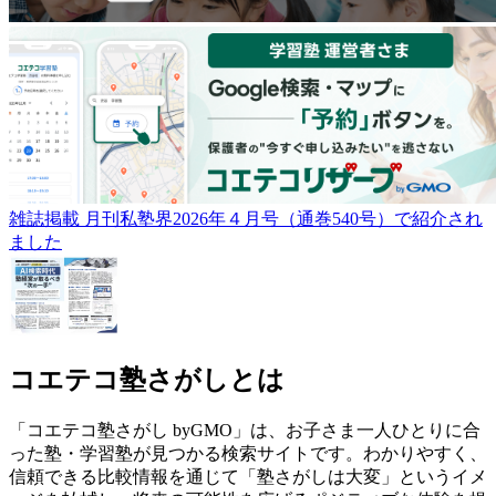
雑誌掲載
月刊私塾界2026年４月号（通巻540号）で紹介され
ました
コエテコ塾さがしとは
「コエテコ塾さがし byGMO」は、お子さま一人ひとりに合
った塾・学習塾が見つかる検索サイトです。わかりやすく、
信頼できる比較情報を通じて「塾さがしは大変」というイメ