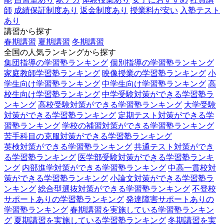
師
成績保証制度あり
返金制度あり
授業料が安い
入塾テスト
あり
講習から探す
春期講習
夏期講習
冬期講習
全国の人気ランキングから探す
集団指導の学習塾ランキング
個別指導の学習塾ランキング
家庭教師学習塾ランキング
映像授業の学習塾ランキング
小
学生向け学習塾ランキング
中学生向け学習塾ランキング
高
校生向け学習塾ランキング
中学受験対策ができる学習塾ラ
ンキング
高校受験対策ができる学習塾ランキング
大学受験
対策ができる学習塾ランキング
定期テスト対策ができる学
習塾ランキング
学校の補習対策ができる学習塾ランキング
苦手科目の克服対策ができる学習塾ランキング
英検対策ができる学習塾ランキング
共通テスト対策ができ
る学習塾ランキング
医学部受験対策ができる学習塾ランキ
ング
内部進学対策ができる学習塾ランキング
中高一貫校対
策ができる学習塾ランキング
小論文対策ができる学習塾ラ
ンキング
総合型選抜対策ができる学習塾ランキング
不登校
サポートありの学習塾ランキング
発達障害サポートありの
学習塾ランキング
春期講習を実施している学習塾ランキン
グ
夏期講習を実施している学習塾ランキング
冬期講習を実