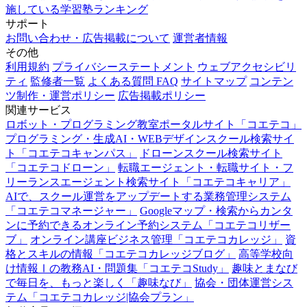
施している学習塾ランキング
サポート
お問い合わせ・広告掲載について
運営者情報
その他
利用規約
プライバシーステートメント
ウェブアクセシビリ
ティ
監修者一覧
よくある質問 FAQ
サイトマップ
コンテン
ツ制作・運営ポリシー
広告掲載ポリシー
関連サービス
ロボット・プログラミング教室ポータルサイト「コエテコ」
プログラミング・生成AI・WEBデザインスクール検索サイ
ト「コエテコキャンパス」
ドローンスクール検索サイト
「コエテコドローン」
転職エージェント・転職サイト・フ
リーランスエージェント検索サイト「コエテコキャリア」
AIで、スクール運営をアップデートする業務管理システム
「コエテコマネージャー」
Googleマップ・検索からカンタ
ンに予約できるオンライン予約システム「コエテコリザー
ブ」
オンライン講座ビジネス管理「コエテコカレッジ」
資
格とスキルの情報「コエテコカレッジブログ」
高等学校向
け情報Ⅰの教務AI・問題集「コエテコStudy」
趣味とまなび
で毎日を、もっと楽しく「趣味なび」
協会・団体運営シス
テム「コエテコカレッジ|協会プラン」