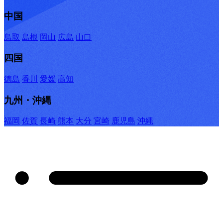
中国
鳥取
島根
岡山
広島
山口
四国
徳島
香川
愛媛
高知
九州・沖縄
福岡
佐賀
長崎
熊本
大分
宮崎
鹿児島
沖縄