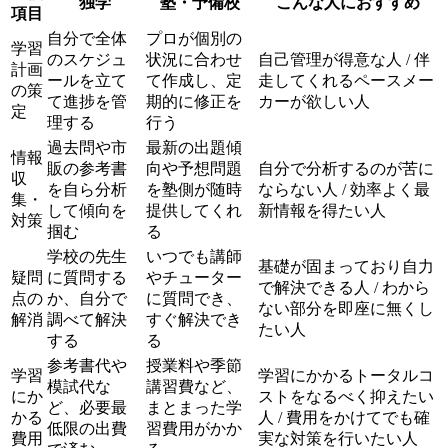
独学
塾・予備校
こんな人におすすめ
項目
自分で全体
プロが個別の
学習
のスケジュ
状況に合わせ
自己管理が得意な人 / 伴
計画
ールを立て
て作成し、定
走してくれるペースメー
の策
て進捗を管
期的に修正を
カーが欲しい人
定
理する
行う
過去問や市
最新の出題傾
情報
販の参考書
向や予想問題
自分で分析するのが苦に
収
を自ら分析
を塾側が随時
ならない人 / 効率よく最
集・
して傾向を
提供してくれ
新情報を得たい人
対策
掴む
る
学校の先生
いつでも講師
基礎が固まっており自力
疑問
に質問する
やチューター
で解決できる人 / わから
点の
か、自分で
に質問でき、
ない部分を即座に無くし
解消
調べて解決
すぐ解決でき
たい人
する
る
参考書代や
授業料や季節
学習
学習にかかるトータルコ
模試代な
講習費など、
にか
ストをなるべく抑えたい
ど、必要最
まとまった学
かる
人 / 費用をかけてでも確
低限の出費
習費用がかか
費用
実な対策を行いたい人