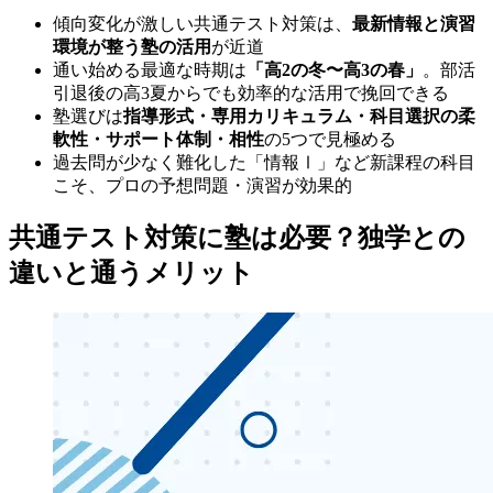
傾向変化が激しい共通テスト対策は、
最新情報と演習
環境が整う塾の活用
が近道
通い始める最適な時期は
「高2の冬〜高3の春」
。部活
引退後の高3夏からでも効率的な活用で挽回できる
塾選びは
指導形式・専用カリキュラム・科目選択の柔
軟性・サポート体制・相性
の5つで見極める
過去問が少なく難化した「情報Ⅰ」など新課程の科目
こそ、プロの予想問題・演習が効果的
共通テスト対策に塾は必要？独学との
違いと通うメリット