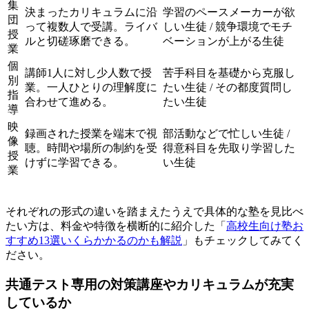
集
決まったカリキュラムに沿
学習のペースメーカーが欲
団
って複数人で受講。ライバ
しい生徒 / 競争環境でモチ
授
ルと切磋琢磨できる。
ベーションが上がる生徒
業
個
講師1人に対し少人数で授
苦手科目を基礎から克服し
別
業。一人ひとりの理解度に
たい生徒 / その都度質問し
指
合わせて進める。
たい生徒
導
映
録画された授業を端末で視
部活動などで忙しい生徒 /
像
聴。時間や場所の制約を受
得意科目を先取り学習した
授
けずに学習できる。
い生徒
業
それぞれの形式の違いを踏まえたうえで具体的な塾を見比べ
たい方は、料金や特徴を横断的に紹介した「
高校生向け塾お
すすめ13選いくらかかるのかも解説
」もチェックしてみてく
ださい。
共通テスト専用の対策講座やカリキュラムが充実
しているか