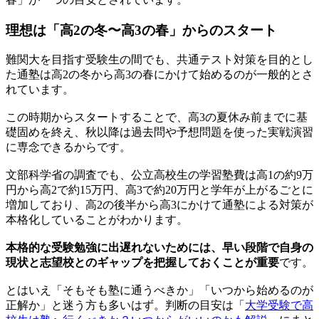
理想は「高2の冬〜高3の春」からのスタート
難関大を目指す受験生の間でも、共通テスト対策を目的とし
た通塾は高2の冬から高3の春にかけて始めるのが一般的とさ
れています。
この時期からスタートすることで、高3の夏休み前までに基
礎固めを終え、秋以降は過去問や予想問題を使った実戦演習
に専念できるからです。
文部科学省の調査でも、公立高校生の学習塾費は高1の約9万
円から高2で約15万円、高3で約20万円と学年が上がるごとに
増加しており、高2の後半から高3にかけて通塾による対策が
本格化していることがわかります。
本格的な受験勉強に出遅れないためには、早い段階で自身の
現状と志望校とのギャップを把握しておくことが重要
です。
とはいえ「そもそも塾に通うべきか」「いつから始めるのが
正解か」と迷う方も多いはず。判断の目安は「
大学受験で高