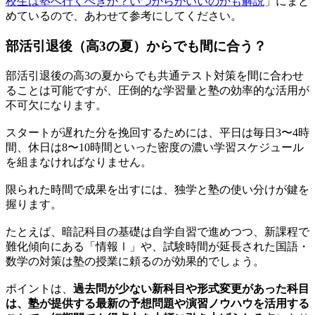
校生は塾へ行くべきか？いつからがいいのかも解説
」にまと
めているので、あわせて参考にしてください。
部活引退後（高3の夏）からでも間に合う？
部活引退後の高3の夏からでも共通テスト対策を間に合わせ
ることは可能ですが、圧倒的な学習量と塾の効率的な活用が
不可欠になります。
スタートが遅れた分を挽回するためには、平日は毎日3〜4時
間、休日は8〜10時間といった密度の濃い学習スケジュール
を組まなければなりません。
限られた時間で成果を出すには、独学と塾の使い分けが鍵を
握ります。
たとえば、暗記科目の基礎は自学自習で進めつつ、新課程で
難化傾向にある「情報Ⅰ」や、試験時間が延長された国語・
数学の対策は塾の授業に頼るのが効果的でしょう。
ポイントは、
過去問が少ない新科目や形式変更があった科目
は、塾が提供する最新の予想問題や演習ノウハウを活用する