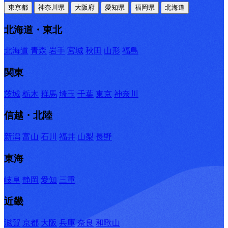
東京都
神奈川県
大阪府
愛知県
福岡県
北海道
北海道・東北
北海道
青森
岩手
宮城
秋田
山形
福島
関東
茨城
栃木
群馬
埼玉
千葉
東京
神奈川
信越・北陸
新潟
富山
石川
福井
山梨
長野
東海
岐阜
静岡
愛知
三重
近畿
滋賀
京都
大阪
兵庫
奈良
和歌山