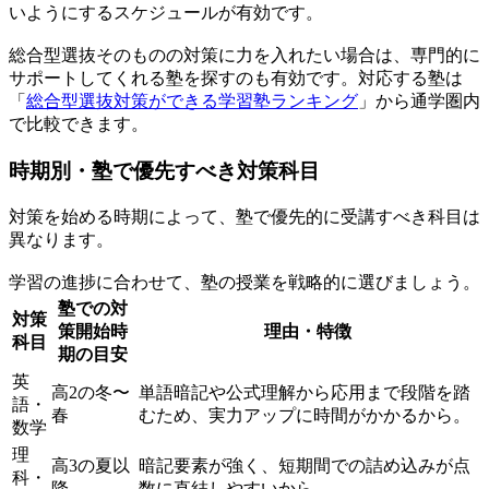
いようにするスケジュールが有効です。
総合型選抜そのものの対策に力を入れたい場合は、専門的に
サポートしてくれる塾を探すのも有効です。対応する塾は
「
総合型選抜対策ができる学習塾ランキング
」から通学圏内
で比較できます。
時期別・塾で優先すべき対策科目
対策を始める時期によって、塾で優先的に受講すべき科目は
異なります。
学習の進捗に合わせて、塾の授業を戦略的に選びましょう。
塾での対
対策
策開始時
理由・特徴
科目
期の目安
英
高2の冬〜
単語暗記や公式理解から応用まで段階を踏
語・
春
むため、実力アップに時間がかかるから。
数学
理
高3の夏以
暗記要素が強く、短期間での詰め込みが点
科・
降
数に直結しやすいから。