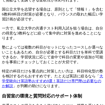
て無駄なく受講できる柔軟性が求められます。
国公立大学を志望する場合は、原則として「情報Ⅰ」を含む
6教科8科目の対策が必要となり、バランスの取れた幅広い学
習計画が必須です。
一方で、私立大学の共通テスト利用入試を狙う場合は、自分
の得意な3教科などに絞って集中的に対策を進めることにな
ります。
塾によっては複数の科目がセットになったコースしか選べな
いこともあるため、自分が必要とする科目だけを単科で受講
できるか、学習状況に応じて途中で科目の変更や追加が可能
かを事前にチェックしておくことが大切です。
特定の科目だけを重点的に対策したい方は、科目特化型の塾
を検討するのもおすすめです。たとえば英語に絞るなら「
大
学受験向け英語塾おすすめ9選！英語だけ専門塾は必要なの
か解説
」が判断の助けになります。
自習室の環境と質問対応のサポート体制