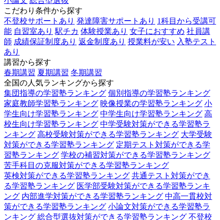
小論文
総合型選抜
こだわり条件から探す
不登校サポートあり
発達障害サポートあり
1科目から受講可
能
自習室あり
駅チカ
体験授業あり
女子におすすめ
社員講
師
成績保証制度あり
返金制度あり
授業料が安い
入塾テスト
あり
講習から探す
春期講習
夏期講習
冬期講習
全国の人気ランキングから探す
集団指導の学習塾ランキング
個別指導の学習塾ランキング
家庭教師学習塾ランキング
映像授業の学習塾ランキング
小
学生向け学習塾ランキング
中学生向け学習塾ランキング
高
校生向け学習塾ランキング
中学受験対策ができる学習塾ラ
ンキング
高校受験対策ができる学習塾ランキング
大学受験
対策ができる学習塾ランキング
定期テスト対策ができる学
習塾ランキング
学校の補習対策ができる学習塾ランキング
苦手科目の克服対策ができる学習塾ランキング
英検対策ができる学習塾ランキング
共通テスト対策ができ
る学習塾ランキング
医学部受験対策ができる学習塾ランキ
ング
内部進学対策ができる学習塾ランキング
中高一貫校対
策ができる学習塾ランキング
小論文対策ができる学習塾ラ
ンキング
総合型選抜対策ができる学習塾ランキング
不登校