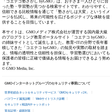
「コエテコ塾さがし byGMO」は、お子さま一人ひとりに合
った塾・学習塾が見つかる検索サイトです。わかりやすく、
信頼できる比較情報を通じて「塾さがしは大変」というイメ
ージを払拭し、将来の可能性を広げるポジティブな体験を提
供することを目指しています。
本サイトは、GMOメディア株式会社が運営する国内最大級
のプログラミング教育ポータルサイト「コエテコ byGMO」
の姉妹サイトとして誕生しました。教育×ITの分野で長年蓄
積してきた「コエテコ byGMO」の知見や実際の取材を踏ま
え、情報の透明性と信頼性を担保し、学習塾選びにおいても
保護者の皆様に正確で価値ある情報をお届けできるよう努め
ます。
© GMO Media, Inc.
GMOインターネットグループのセキュリティ事業について
世界初総合ネットセキュリティサービス「GMOセキュリティ24」
パスワード漏洩診断
Webサイトリスク診断
セキュリティ相談AIチャットボット
実在証明・盗聴対策