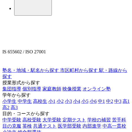
IS 655602 / ISO 27001
塾名・地域・駅名から探す
市区町村から探す
駅・路線から
探す
授業形式から探す
集団指導
個別指導
家庭教師
映像授業
オンライン塾
学年から探す
小学生
中学生
高校生
小1
小2
小3
小4
小5
小6
中1
中2
中3
高1
高2
高3
目的・コースから探す
中学受験
高校受験
大学受験
定期テスト
学校の補習
苦手科
目の克服
英検
共通テスト
医学部受験
内部進学
中高一貫校