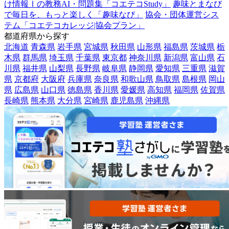
け情報Ⅰの教務AI・問題集「コエテコStudy」
趣味とまなび
で毎日を、もっと楽しく「趣味なび」
協会・団体運営シス
テム「コエテコカレッジ|協会プラン」
都道府県から探す
北海道
青森県
岩手県
宮城県
秋田県
山形県
福島県
茨城県
栃
木県
群馬県
埼玉県
千葉県
東京都
神奈川県
新潟県
富山県
石
川県
福井県
山梨県
長野県
岐阜県
静岡県
愛知県
三重県
滋賀
県
京都府
大阪府
兵庫県
奈良県
和歌山県
鳥取県
島根県
岡山
県
広島県
山口県
徳島県
香川県
愛媛県
高知県
福岡県
佐賀県
長崎県
熊本県
大分県
宮崎県
鹿児島県
沖縄県