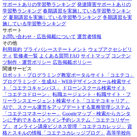
サポートありの学習塾ランキング
発達障害サポートありの
学習塾ランキング
春期講習を実施している学習塾ランキン
グ
夏期講習を実施している学習塾ランキング
冬期講習を実
施している学習塾ランキング
サポート
お問い合わせ・広告掲載について
運営者情報
その他
利用規約
プライバシーステートメント
ウェブアクセシビリ
ティ
監修者一覧
よくある質問 FAQ
サイトマップ
コンテン
ツ制作・運営ポリシー
広告掲載ポリシー
関連サービス
ロボット・プログラミング教室ポータルサイト「コエテコ」
プログラミング・生成AI・WEBデザインスクール検索サイ
ト「コエテコキャンパス」
ドローンスクール検索サイト
「コエテコドローン」
転職エージェント・転職サイト・フ
リーランスエージェント検索サイト「コエテコキャリア」
AIで、スクール運営をアップデートする業務管理システム
「コエテコマネージャー」
Googleマップ・検索からカンタ
ンに予約できるオンライン予約システム「コエテコリザー
ブ」
オンライン講座ビジネス管理「コエテコカレッジ」
資
格とスキルの情報「コエテコカレッジブログ」
高等学校向