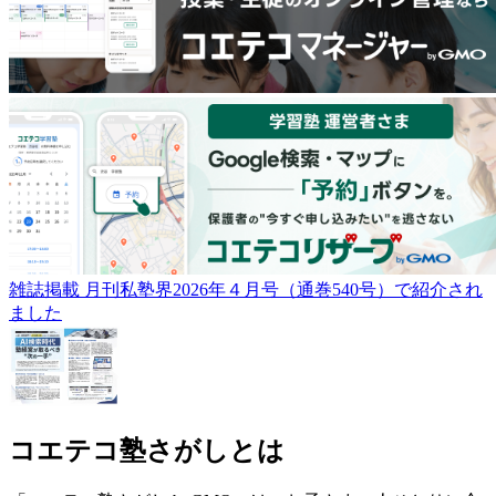
雑誌掲載
月刊私塾界2026年４月号（通巻540号）で紹介され
ました
コエテコ塾さがしとは