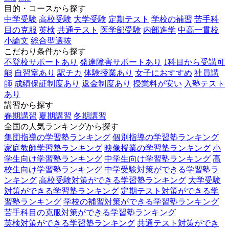
目的・コースから探す
中学受験
高校受験
大学受験
定期テスト
学校の補習
苦手科
目の克服
英検
共通テスト
医学部受験
内部進学
中高一貫校
小論文
総合型選抜
こだわり条件から探す
不登校サポートあり
発達障害サポートあり
1科目から受講可
能
自習室あり
駅チカ
体験授業あり
女子におすすめ
社員講
師
成績保証制度あり
返金制度あり
授業料が安い
入塾テスト
あり
講習から探す
春期講習
夏期講習
冬期講習
全国の人気ランキングから探す
集団指導の学習塾ランキング
個別指導の学習塾ランキング
家庭教師学習塾ランキング
映像授業の学習塾ランキング
小
学生向け学習塾ランキング
中学生向け学習塾ランキング
高
校生向け学習塾ランキング
中学受験対策ができる学習塾ラ
ンキング
高校受験対策ができる学習塾ランキング
大学受験
対策ができる学習塾ランキング
定期テスト対策ができる学
習塾ランキング
学校の補習対策ができる学習塾ランキング
苦手科目の克服対策ができる学習塾ランキング
英検対策ができる学習塾ランキング
共通テスト対策ができ