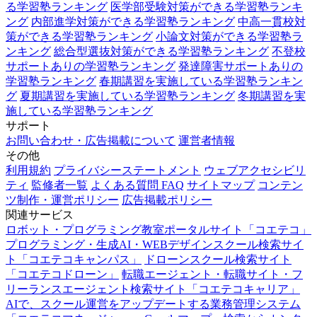
る学習塾ランキング
医学部受験対策ができる学習塾ランキ
ング
内部進学対策ができる学習塾ランキング
中高一貫校対
策ができる学習塾ランキング
小論文対策ができる学習塾ラ
ンキング
総合型選抜対策ができる学習塾ランキング
不登校
サポートありの学習塾ランキング
発達障害サポートありの
学習塾ランキング
春期講習を実施している学習塾ランキン
グ
夏期講習を実施している学習塾ランキング
冬期講習を実
施している学習塾ランキング
サポート
お問い合わせ・広告掲載について
運営者情報
その他
利用規約
プライバシーステートメント
ウェブアクセシビリ
ティ
監修者一覧
よくある質問 FAQ
サイトマップ
コンテン
ツ制作・運営ポリシー
広告掲載ポリシー
関連サービス
ロボット・プログラミング教室ポータルサイト「コエテコ」
プログラミング・生成AI・WEBデザインスクール検索サイ
ト「コエテコキャンパス」
ドローンスクール検索サイト
「コエテコドローン」
転職エージェント・転職サイト・フ
リーランスエージェント検索サイト「コエテコキャリア」
AIで、スクール運営をアップデートする業務管理システム