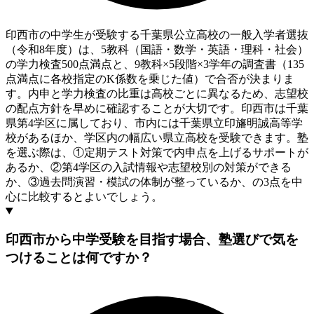
印西市の中学生が受験する千葉県公立高校の一般入学者選抜
（令和8年度）は、5教科（国語・数学・英語・理科・社会）
の学力検査500点満点と、9教科×5段階×3学年の調査書（135
点満点に各校指定のK係数を乗じた値）で合否が決まりま
す。内申と学力検査の比重は高校ごとに異なるため、志望校
の配点方針を早めに確認することが大切です。印西市は千葉
県第4学区に属しており、市内には千葉県立印旛明誠高等学
校があるほか、学区内の幅広い県立高校を受験できます。塾
を選ぶ際は、①定期テスト対策で内申点を上げるサポートが
あるか、②第4学区の入試情報や志望校別の対策ができる
か、③過去問演習・模試の体制が整っているか、の3点を中
心に比較するとよいでしょう。
印西市から中学受験を目指す場合、塾選びで気を
つけることは何ですか？