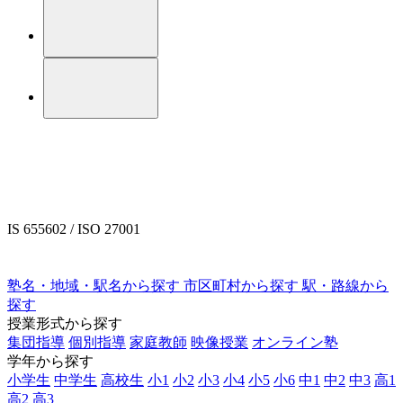
IS 655602 / ISO 27001
塾名・地域・駅名から探す
市区町村から探す
駅・路線から
探す
授業形式から探す
集団指導
個別指導
家庭教師
映像授業
オンライン塾
学年から探す
小学生
中学生
高校生
小1
小2
小3
小4
小5
小6
中1
中2
中3
高1
高2
高3