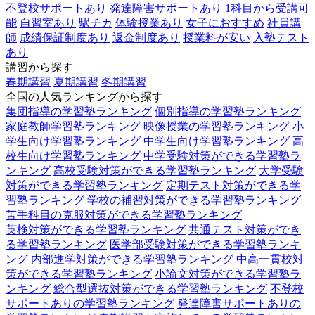
不登校サポートあり
発達障害サポートあり
1科目から受講可
能
自習室あり
駅チカ
体験授業あり
女子におすすめ
社員講
師
成績保証制度あり
返金制度あり
授業料が安い
入塾テスト
あり
講習から探す
春期講習
夏期講習
冬期講習
全国の人気ランキングから探す
集団指導の学習塾ランキング
個別指導の学習塾ランキング
家庭教師学習塾ランキング
映像授業の学習塾ランキング
小
学生向け学習塾ランキング
中学生向け学習塾ランキング
高
校生向け学習塾ランキング
中学受験対策ができる学習塾ラ
ンキング
高校受験対策ができる学習塾ランキング
大学受験
対策ができる学習塾ランキング
定期テスト対策ができる学
習塾ランキング
学校の補習対策ができる学習塾ランキング
苦手科目の克服対策ができる学習塾ランキング
英検対策ができる学習塾ランキング
共通テスト対策ができ
る学習塾ランキング
医学部受験対策ができる学習塾ランキ
ング
内部進学対策ができる学習塾ランキング
中高一貫校対
策ができる学習塾ランキング
小論文対策ができる学習塾ラ
ンキング
総合型選抜対策ができる学習塾ランキング
不登校
サポートありの学習塾ランキング
発達障害サポートありの