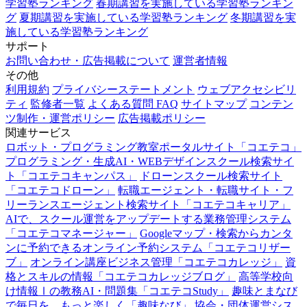
学習塾ランキング
春期講習を実施している学習塾ランキン
グ
夏期講習を実施している学習塾ランキング
冬期講習を実
施している学習塾ランキング
サポート
お問い合わせ・広告掲載について
運営者情報
その他
利用規約
プライバシーステートメント
ウェブアクセシビリ
ティ
監修者一覧
よくある質問 FAQ
サイトマップ
コンテン
ツ制作・運営ポリシー
広告掲載ポリシー
関連サービス
ロボット・プログラミング教室ポータルサイト「コエテコ」
プログラミング・生成AI・WEBデザインスクール検索サイ
ト「コエテコキャンパス」
ドローンスクール検索サイト
「コエテコドローン」
転職エージェント・転職サイト・フ
リーランスエージェント検索サイト「コエテコキャリア」
AIで、スクール運営をアップデートする業務管理システム
「コエテコマネージャー」
Googleマップ・検索からカンタ
ンに予約できるオンライン予約システム「コエテコリザー
ブ」
オンライン講座ビジネス管理「コエテコカレッジ」
資
格とスキルの情報「コエテコカレッジブログ」
高等学校向
け情報Ⅰの教務AI・問題集「コエテコStudy」
趣味とまなび
で毎日を、もっと楽しく「趣味なび」
協会・団体運営シス