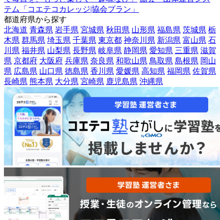
テム「コエテコカレッジ|協会プラン」
都道府県から探す
北海道
青森県
岩手県
宮城県
秋田県
山形県
福島県
茨城県
栃
木県
群馬県
埼玉県
千葉県
東京都
神奈川県
新潟県
富山県
石
川県
福井県
山梨県
長野県
岐阜県
静岡県
愛知県
三重県
滋賀
県
京都府
大阪府
兵庫県
奈良県
和歌山県
鳥取県
島根県
岡山
県
広島県
山口県
徳島県
香川県
愛媛県
高知県
福岡県
佐賀県
長崎県
熊本県
大分県
宮崎県
鹿児島県
沖縄県