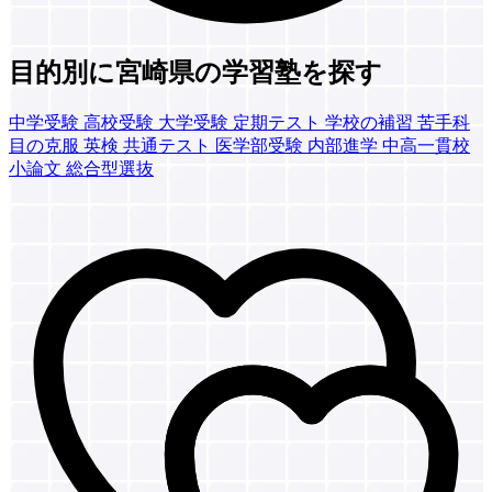
目的別に宮崎県の学習塾を探す
中学受験
高校受験
大学受験
定期テスト
学校の補習
苦手科
目の克服
英検
共通テスト
医学部受験
内部進学
中高一貫校
小論文
総合型選抜