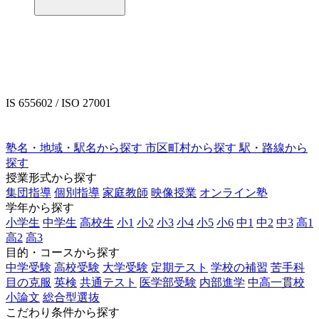
IS 655602 / ISO 27001
塾名・地域・駅名から探す
市区町村から探す
駅・路線から
探す
授業形式から探す
集団指導
個別指導
家庭教師
映像授業
オンライン塾
学年から探す
小学生
中学生
高校生
小1
小2
小3
小4
小5
小6
中1
中2
中3
高1
高2
高3
目的・コースから探す
中学受験
高校受験
大学受験
定期テスト
学校の補習
苦手科
目の克服
英検
共通テスト
医学部受験
内部進学
中高一貫校
小論文
総合型選抜
こだわり条件から探す