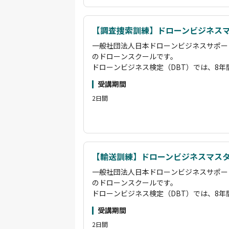
す。
国土交通省認定の講習管理団体として、基
講習で「経験者」扱いとなります。
【調査捜索訓練】ドローンビジネス
その他にも、企業のニーズに応じたカスタ
一般社団法人日本ドローンビジネスサポー
場を活用した実践的な講習も実施していま
のドローンスクールです。
ださい。
ドローンビジネス検定（DBT）では、8
また、卒業後はオンラインサロン「ビービ
築したオリジナルカリキュラムにより、即
学習をサポートし、長期的な成長を後押し
受講期間
得できます。
「海洋ごみ移送 ドローン」「空飛ぶクルマ
2日間
基礎コースから空撮・測量・散布・赤外線
ださい。弊社がドローンの最先端の一翼を
ンサルタント・講師育成まで、多彩な専門
状況をご覧いただければと思います。
らプロのドローンパイロットまで、段階的
す。
国土交通省認定の講習管理団体として、基
講習で「経験者」扱いとなります。
【輸送訓練】ドローンビジネスマス
その他にも、企業のニーズに応じたカスタ
一般社団法人日本ドローンビジネスサポー
場を活用した実践的な講習も実施していま
のドローンスクールです。
ださい。
ドローンビジネス検定（DBT）では、8
また、卒業後はオンラインサロン「ビービ
築したオリジナルカリキュラムにより、即
学習をサポートし、長期的な成長を後押し
受講期間
得できます。
「海洋ごみ移送 ドローン」「空飛ぶクルマ
2日間
基礎コースから空撮・測量・散布・赤外線
ださい。弊社がドローンの最先端の一翼を