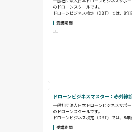
一般社団法人日本ドローンビジネスサポー
のドローンスクールです。
ドローンビジネス検定（DBT）では、8
築したオリジナルカリキュラムにより、即
受講期間
得できます。
1日
基礎コースから空撮・測量・散布・赤外線
ンサルタント・講師育成まで、多彩な専門
らプロのドローンパイロットまで、段階的
す。
国土交通省認定の講習管理団体として、基
講習で「経験者」扱いとなります。
その他にも、企業のニーズに応じたカスタ
場を活用した実践的な講習も実施していま
ださい。
また、卒業後はオンラインサロン「ビービ
学習をサポートし、長期的な成長を後押し
ドローンビジネスマスター：赤外線
「海洋ごみ移送 ドローン」「空飛ぶクルマ
一般社団法人日本ドローンビジネスサポー
ださい。弊社がドローンの最先端の一翼を
のドローンスクールです。
状況をご覧いただければと思います。
ドローンビジネス検定（DBT）では、8
築したオリジナルカリキュラムにより、即
受講期間
得できます。