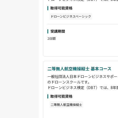
また、卒業後はオンラインサロン「ビービ
築したオリジナルカリキュラムにより、即
学習をサポートし、長期的な成長を後押し
取得可能資格
得できます。
「海洋ごみ移送 ドローン」「空飛ぶクルマ
基礎コースから空撮・測量・散布・赤外線
ドローンビジネスベーシック
ださい。弊社がドローンの最先端の一翼を
ンサルタント・講師育成まで、多彩な専門
状況をご覧いただければと思います。
らプロのドローンパイロットまで、段階的
受講期間
す。
国土交通省認定の講習管理団体として、基
2日間
講習で「経験者」扱いとなります。
その他にも、企業のニーズに応じたカスタ
場を活用した実践的な講習も実施していま
ださい。
また、卒業後はオンラインサロン「ビービ
二等無人航空機操縦士 基本コース
学習をサポートし、長期的な成長を後押し
一般社団法人日本ドローンビジネスサポー
「海洋ごみ移送 ドローン」「空飛ぶクルマ
のドローンスクールです。
ださい。弊社がドローンの最先端の一翼を
ドローンビジネス検定（DBT）では、8
状況をご覧いただければと思います。
築したオリジナルカリキュラムにより、即
取得可能資格
得できます。
基礎コースから空撮・測量・散布・赤外線
二等無人航空機操縦士
ンサルタント・講師育成まで、多彩な専門
らプロのドローンパイロットまで、段階的