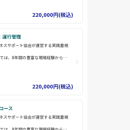
布・赤外線診断・運航管理・減災・コ
多彩な専門コースを用意し、初心者か
220,000円(税込)
で、段階的にスキルアップが可能で
として、基礎コース修了者は国家資格
す。
：運行管理
じたカスタムコースや、実際の災害現
ネスサポート協会が運営する実践重視
施していますので、お気軽にご相談く
）では、8年間の豊富な現場経験から構
ン「ビービズ」に参加することで継続
により、即戦力となる実務スキルを習
長を後押しいたします。
空飛ぶクルマ 能登」で検索してみてく
布・赤外線診断・運航管理・減災・コ
端の一翼を担わさせていただいている
多彩な専門コースを用意し、初心者か
ます。
220,000円(税込)
で、段階的にスキルアップが可能で
として、基礎コース修了者は国家資格
す。
コース
じたカスタムコースや、実際の災害現
ネスサポート協会が運営する実践重視
施していますので、お気軽にご相談く
）では、8年間の豊富な現場経験から構