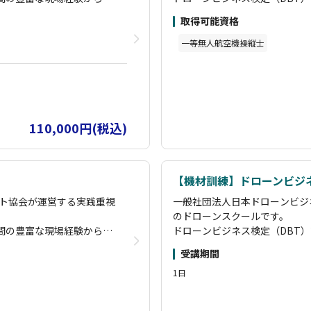
ズ」に参加することで継続
また、卒業後はオンラインサロ
戦力となる実務スキルを習
築したオリジナルカリキュラム
いたします。
学習をサポートし、長期的な成
取得可能資格
得できます。
 能登」で検索してみてく
「海洋ごみ移送 ドローン」「
診断・運航管理・減災・コ
基礎コースから空撮・測量・散
一等無人航空機操縦士
担わさせていただいている
ださい。弊社がドローンの最先
コースを用意し、初心者か
ンサルタント・講師育成まで、
状況をご覧いただければと思い
にスキルアップが可能で
らプロのドローンパイロットま
す。
礎コース修了者は国家資格
国土交通省認定の講習管理団体
講習で「経験者」扱いとなりま
110,000円(税込)
ムコースや、実際の災害現
その他にも、企業のニーズに応
すので、お気軽にご相談く
場を活用した実践的な講習も実
ださい。
ズ」に参加することで継続
また、卒業後はオンラインサロ
【機材訓練】ドローンビジ
いたします。
学習をサポートし、長期的な成
ト協会が運営する実践重視
一般社団法人日本ドローンビジ
 能登」で検索してみてく
「海洋ごみ移送 ドローン」「
のドローンスクールです。
担わさせていただいている
ださい。弊社がドローンの最先
年間の豊富な現場経験から構
ドローンビジネス検定（DBT
状況をご覧いただければと思い
戦力となる実務スキルを習
築したオリジナルカリキュラム
受講期間
得できます。
1日
診断・運航管理・減災・コ
基礎コースから空撮・測量・散
コースを用意し、初心者か
ンサルタント・講師育成まで、
にスキルアップが可能で
らプロのドローンパイロットま