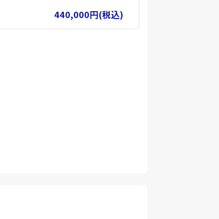
多彩な専門コースを用意し、初心者か
ます。
440,000円(税込)
で、段階的にスキルアップが可能で
として、基礎コース修了者は国家資格
す。
じたカスタムコースや、実際の災害現
施していますので、お気軽にご相談く
ン「ビービズ」に参加することで継続
長を後押しいたします。
空飛ぶクルマ 能登」で検索してみてく
端の一翼を担わさせていただいている
ます。