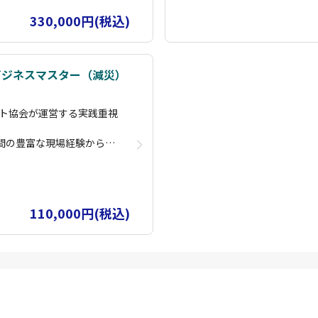
コースを用意し、初心者か
ンサルタント・講師育成まで、
状況をご覧いただければと思い
330,000円(税込)
にスキルアップが可能で
らプロのドローンパイロットま
す。
礎コース修了者は国家資格
国土交通省認定の講習管理団体
講習で「経験者」扱いとなりま
ビジネスマスター（減災）
ムコースや、実際の災害現
その他にも、企業のニーズに応
すので、お気軽にご相談く
場を活用した実践的な講習も実
ト協会が運営する実践重視
ださい。
ズ」に参加することで継続
また、卒業後はオンラインサロ
年間の豊富な現場経験から構
いたします。
学習をサポートし、長期的な成
戦力となる実務スキルを習
 能登」で検索してみてく
「海洋ごみ移送 ドローン」「
担わさせていただいている
ださい。弊社がドローンの最先
診断・運航管理・減災・コ
状況をご覧いただければと思い
コースを用意し、初心者か
110,000円(税込)
にスキルアップが可能で
礎コース修了者は国家資格
ムコースや、実際の災害現
すので、お気軽にご相談く