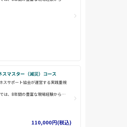
ン「ビービズ」に参加することで継続
により、即戦力となる実務スキルを習
長を後押しいたします。
空飛ぶクルマ 能登」で検索してみてく
布・赤外線診断・運航管理・減災・コ
端の一翼を担わさせていただいている
多彩な専門コースを用意し、初心者か
ます。
で、段階的にスキルアップが可能で
として、基礎コース修了者は国家資格
す。
じたカスタムコースや、実際の災害現
施していますので、お気軽にご相談く
ン「ビービズ」に参加することで継続
ネスマスター（減災）コース
長を後押しいたします。
ネスサポート協会が運営する実践重視
空飛ぶクルマ 能登」で検索してみてく
端の一翼を担わさせていただいている
）では、8年間の豊富な現場経験から構
ます。
により、即戦力となる実務スキルを習
布・赤外線診断・運航管理・減災・コ
多彩な専門コースを用意し、初心者か
110,000円(税込)
で、段階的にスキルアップが可能で