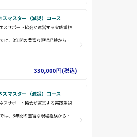
として、基礎コース修了者は国家資格
す。
ネスマスター（減災）コース
じたカスタムコースや、実際の災害現
ネスサポート協会が運営する実践重視
施していますので、お気軽にご相談く
）では、8年間の豊富な現場経験から構
ン「ビービズ」に参加することで継続
により、即戦力となる実務スキルを習
長を後押しいたします。
空飛ぶクルマ 能登」で検索してみてく
布・赤外線診断・運航管理・減災・コ
端の一翼を担わさせていただいている
多彩な専門コースを用意し、初心者か
ます。
330,000円(税込)
で、段階的にスキルアップが可能で
として、基礎コース修了者は国家資格
す。
ネスマスター（減災）コース
じたカスタムコースや、実際の災害現
ネスサポート協会が運営する実践重視
施していますので、お気軽にご相談く
）では、8年間の豊富な現場経験から構
ン「ビービズ」に参加することで継続
により、即戦力となる実務スキルを習
長を後押しいたします。
空飛ぶクルマ 能登」で検索してみてく
布・赤外線診断・運航管理・減災・コ
端の一翼を担わさせていただいている