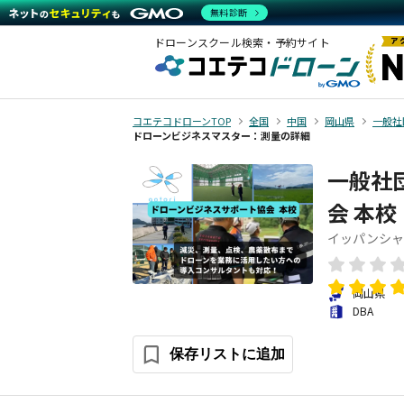
無料診断
ドローンスクール検索・予約サイト
コエテコドローンTOP
全国
中国
岡山県
一般社
ドローンビジネスマスター：測量の詳細
一般社
会 本校
イッパンシャ
岡山県
DBA
保存リストに追加