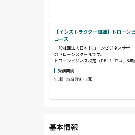
ンサルタント・講師育成まで、多彩な専門
状況をご覧いただければと思います。
らプロのドローンパイロットまで、段階的
す。
国土交通省認定の講習管理団体として、基
講習で「経験者」扱いとなります。
【インストラクター訓練】ドローン
その他にも、企業のニーズに応じたカスタ
コース
場を活用した実践的な講習も実施していま
一般社団法人日本ドローンビジネスサポー
ださい。
のドローンスクールです。
また、卒業後はオンラインサロン「ビービ
ドローンビジネス検定（DBT）では、8
学習をサポートし、長期的な成長を後押し
築したオリジナルカリキュラムにより、即
「海洋ごみ移送 ドローン」「空飛ぶクルマ
受講期間
得できます。
ださい。弊社がドローンの最先端の一翼を
9日間（総合訓練×3回）
基礎コースから空撮・測量・散布・赤外線
状況をご覧いただければと思います。
ンサルタント・講師育成まで、多彩な専門
らプロのドローンパイロットまで、段階的
す。
国土交通省認定の講習管理団体として、基
講習で「経験者」扱いとなります。
その他にも、企業のニーズに応じたカスタ
場を活用した実践的な講習も実施していま
基本情報
ださい。