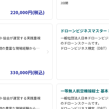
2日間
診断・運航管理・減災・コ
基礎コースから空撮・測量・散
コースを用意し、初心者か
ンサルタント・講師育成まで、
220,000円(税込)
にスキルアップが可能で
らプロのドローンパイロットま
す。
礎コース修了者は国家資格
国土交通省認定の講習管理団体
講習で「経験者」扱いとなりま
ドローンビジネスマスター
ムコースや、実際の災害現
その他にも、企業のニーズに応
ト協会が運営する実践重視
一般社団法人日本ドローンビジ
すので、お気軽にご相談く
場を活用した実践的な講習も実
のドローンスクールです。
ださい。
年間の豊富な現場経験から構
ドローンビジネス検定（DBT
ズ」に参加することで継続
また、卒業後はオンラインサロ
戦力となる実務スキルを習
築したオリジナルカリキュラム
いたします。
学習をサポートし、長期的な成
得できます。
 能登」で検索してみてく
「海洋ごみ移送 ドローン」「
診断・運航管理・減災・コ
基礎コースから空撮・測量・散
担わさせていただいている
ださい。弊社がドローンの最先
コースを用意し、初心者か
ンサルタント・講師育成まで、
状況をご覧いただければと思い
330,000円(税込)
にスキルアップが可能で
らプロのドローンパイロットま
す。
礎コース修了者は国家資格
国土交通省認定の講習管理団体
講習で「経験者」扱いとなりま
一等無人航空機操縦士 基本
ムコースや、実際の災害現
その他にも、企業のニーズに応
ト協会が運営する実践重視
一般社団法人日本ドローンビジ
すので、お気軽にご相談く
場を活用した実践的な講習も実
のドローンスクールです。
ださい。
年間の豊富な現場経験から構
ドローンビジネス検定（DBT