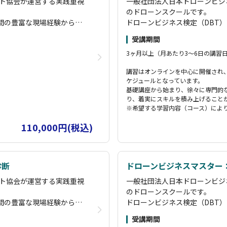
ト協会が運営する実践重視
一般社団法人日本ドローンビジ
のドローンスクールです。
年間の豊富な現場経験から構
ドローンビジネス検定（DBT
戦力となる実務スキルを習
築したオリジナルカリキュラム
受講期間
得できます。
3ヶ月以上（月あたり3〜6日の講習
診断・運航管理・減災・コ
基礎コースから空撮・測量・散
コースを用意し、初心者か
ンサルタント・講師育成まで、
講習はオンラインを中心に開催され
にスキルアップが可能で
らプロのドローンパイロットま
ケジュールとなっています。
す。
基礎講座から始まり、徐々に専門的
礎コース修了者は国家資格
国土交通省認定の講習管理団体
り、着実にスキルを積み上げること
講習で「経験者」扱いとなりま
※希望する学習内容（コース）によ
ムコースや、実際の災害現
その他にも、企業のニーズに応
110,000円(税込)
すので、お気軽にご相談く
場を活用した実践的な講習も実
ださい。
ズ」に参加することで継続
また、卒業後はオンラインサロ
いたします。
学習をサポートし、長期的な成
診断
ドローンビジネスマスター
 能登」で検索してみてく
「海洋ごみ移送 ドローン」「
ト協会が運営する実践重視
一般社団法人日本ドローンビジ
担わさせていただいている
ださい。弊社がドローンの最先
のドローンスクールです。
状況をご覧いただければと思い
年間の豊富な現場経験から構
ドローンビジネス検定（DBT
戦力となる実務スキルを習
築したオリジナルカリキュラム
受講期間
得できます。