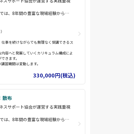
ネスサポート協会が運営する実践重視
）では、8年間の豊富な現場経験から構
により、即戦力となる実務スキルを習
日）
布・赤外線診断・運航管理・減災・コ
多彩な専門コースを用意し、初心者か
、仕事を続けながらでも無理なく受講できるス
で、段階的にスキルアップが可能で
な内容へと発展していくカリキュラム構成によ
として、基礎コース修了者は国家資格
ができます。
す。
り講習期間は変動します。
じたカスタムコースや、実際の災害現
330,000円(税込)
施していますので、お気軽にご相談く
ン「ビービズ」に参加することで継続
長を後押しいたします。
：散布
空飛ぶクルマ 能登」で検索してみてく
ネスサポート協会が運営する実践重視
端の一翼を担わさせていただいている
ます。
）では、8年間の豊富な現場経験から構
により、即戦力となる実務スキルを習