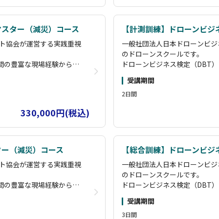
す。
礎コース修了者は国家資格
国土交通省認定の講習管理団体
講習で「経験者」扱いとなりま
マスター（減災）コース
【計測訓練】ドローンビジ
ムコースや、実際の災害現
その他にも、企業のニーズに応
ト協会が運営する実践重視
一般社団法人日本ドローンビジ
すので、お気軽にご相談く
場を活用した実践的な講習も実
のドローンスクールです。
ださい。
年間の豊富な現場経験から構
ドローンビジネス検定（DBT
ズ」に参加することで継続
また、卒業後はオンラインサロ
戦力となる実務スキルを習
築したオリジナルカリキュラム
いたします。
学習をサポートし、長期的な成
受講期間
得できます。
 能登」で検索してみてく
「海洋ごみ移送 ドローン」「
2日間
診断・運航管理・減災・コ
基礎コースから空撮・測量・散
担わさせていただいている
ださい。弊社がドローンの最先
コースを用意し、初心者か
ンサルタント・講師育成まで、
状況をご覧いただければと思い
330,000円(税込)
にスキルアップが可能で
らプロのドローンパイロットま
す。
礎コース修了者は国家資格
国土交通省認定の講習管理団体
講習で「経験者」扱いとなりま
ター（減災）コース
【総合訓練】ドローンビジ
ムコースや、実際の災害現
その他にも、企業のニーズに応
ト協会が運営する実践重視
一般社団法人日本ドローンビジ
すので、お気軽にご相談く
場を活用した実践的な講習も実
のドローンスクールです。
ださい。
年間の豊富な現場経験から構
ドローンビジネス検定（DBT
ズ」に参加することで継続
また、卒業後はオンラインサロ
戦力となる実務スキルを習
築したオリジナルカリキュラム
いたします。
学習をサポートし、長期的な成
受講期間
得できます。
 能登」で検索してみてく
「海洋ごみ移送 ドローン」「
3日間
診断・運航管理・減災・コ
基礎コースから空撮・測量・散
担わさせていただいている
ださい。弊社がドローンの最先