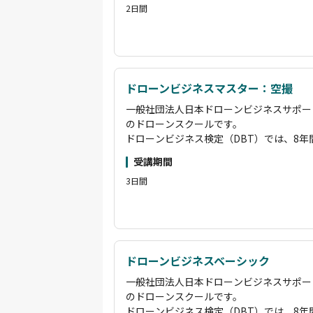
2日間
基礎コースから空撮・測量・散布・赤外線
ンサルタント・講師育成まで、多彩な専門
らプロのドローンパイロットまで、段階的
す。
国土交通省認定の講習管理団体として、基
講習で「経験者」扱いとなります。
ドローンビジネスマスター：空撮
その他にも、企業のニーズに応じたカスタ
一般社団法人日本ドローンビジネスサポー
場を活用した実践的な講習も実施していま
のドローンスクールです。
ださい。
ドローンビジネス検定（DBT）では、8
また、卒業後はオンラインサロン「ビービ
築したオリジナルカリキュラムにより、即
学習をサポートし、長期的な成長を後押し
受講期間
得できます。
「海洋ごみ移送 ドローン」「空飛ぶクルマ
3日間
基礎コースから空撮・測量・散布・赤外線
ださい。弊社がドローンの最先端の一翼を
ンサルタント・講師育成まで、多彩な専門
状況をご覧いただければと思います。
らプロのドローンパイロットまで、段階的
す。
国土交通省認定の講習管理団体として、基
講習で「経験者」扱いとなります。
ドローンビジネスベーシック
その他にも、企業のニーズに応じたカスタ
一般社団法人日本ドローンビジネスサポー
場を活用した実践的な講習も実施していま
のドローンスクールです。
ださい。
ドローンビジネス検定（DBT）では、8