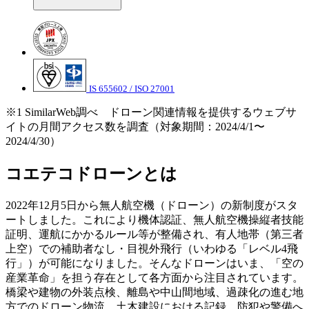
IS 655602 / ISO 27001
※1 SimilarWeb調べ ドローン関連情報を提供するウェブサ
イトの月間アクセス数を調査（対象期間：2024/4/1〜
2024/4/30）
コエテコドローンとは
2022年12月5日から無人航空機（ドローン）の新制度がスタ
ートしました。これにより機体認証、無人航空機操縦者技能
証明、運航にかかるルール等が整備され、有人地帯（第三者
上空）での補助者なし・目視外飛行（いわゆる「レベル4飛
行」）が可能になりました。そんなドローンはいま、「空の
産業革命」を担う存在として各方面から注目されています。
橋梁や建物の外装点検、離島や中山間地域、過疎化の進む地
方でのドローン物流、土木建設における記録、防犯や警備へ