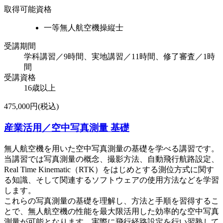
取得可能資格
一等無人航空機操縦士
受講期間
学科講習／9時間、実地講習／11時間、修了審査／1時
間
受講資格
16歳以上
475,000円(税込)
産業活用／空中写真測量 基礎
無人航空機を用いた空中写真測量の基礎を学べる講習です。
当講習では写真測量の概念、撮影方法、自動飛行航路設定、
Real Time Kinematic（RTK）をはじめとする測位方式に関す
る知識、そして関連するソフトウェアの使用方法などを学習
します。
これらの写真測量の基礎を理解し、方法と手順を習得するこ
とで、無人航空機の性能を最大限活用した効率的な空中写真
測量が可能となります。実際に飛行経路設定を行い習熟して