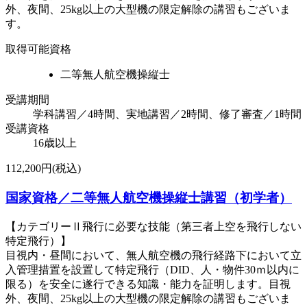
外、夜間、25kg以上の大型機の限定解除の講習もございま
す。
取得可能資格
二等無人航空機操縦士
受講期間
学科講習／4時間、実地講習／2時間、修了審査／1時間
受講資格
16歳以上
112,200円(税込)
国家資格／二等無人航空機操縦士講習（初学者）
【カテゴリーⅡ飛行に必要な技能（第三者上空を飛行しない
特定飛行）】
目視内・昼間において、無人航空機の飛行経路下において立
入管理措置を設置して特定飛行（DID、人・物件30ｍ以内に
限る）を安全に遂行できる知識・能力を証明します。目視
外、夜間、25kg以上の大型機の限定解除の講習もございま