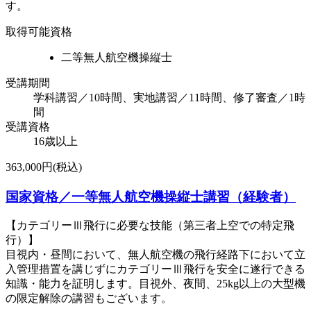
す。
取得可能資格
二等無人航空機操縦士
受講期間
学科講習／10時間、実地講習／11時間、修了審査／1時
間
受講資格
16歳以上
363,000円(税込)
国家資格／一等無人航空機操縦士講習（経験者）
【カテゴリーⅢ飛行に必要な技能（第三者上空での特定飛
行）】
目視内・昼間において、無人航空機の飛行経路下において立
入管理措置を講じずにカテゴリーⅢ飛行を安全に遂行できる
知識・能力を証明します。目視外、夜間、25kg以上の大型機
の限定解除の講習もございます。