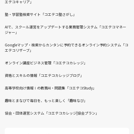
エテコキャリア」
塾・学習塾検索サイト「コエテコ塾さがし」
AIで、スクール運営をアップデートする業務管理システム「コエテコマネー
ジャー」
Googleマップ・検索からカンタンに予約できるオンライン予約システム「コ
エテコリザーブ」
オンライン講座ビジネス管理「コエテコカレッジ」
資格とスキルの情報「コエテコカレッジブログ」
高等学校向け情報Ⅰの教務AI・問題集「コエテコStudy」
趣味とまなびで毎日を、もっと楽しく「趣味なび」
協会・団体運営システム「コエテコカレッジ|協会プラン」