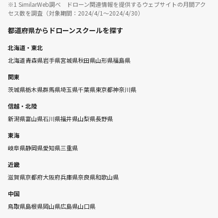
※1 SimilarWeb調べ ドローン関連情報を提供するウェブサイトの月間アク
セス数を調査（対象期間：2024/4/1〜2024/4/30）
都道府県からドローンスクールを探す
北海道・東北
北海道
青森県
岩手県
宮城県
秋田県
山形県
福島県
関東
茨城県
栃木県
群馬県
埼玉県
千葉県
東京都
神奈川県
信越・北陸
新潟県
富山県
石川県
福井県
山梨県
長野県
東海
岐阜県
静岡県
愛知県
三重県
近畿
滋賀県
京都府
大阪府
兵庫県
奈良県
和歌山県
中国
鳥取県
島根県
岡山県
広島県
山口県