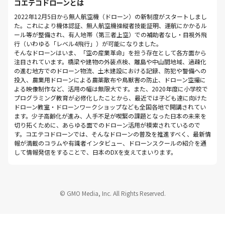
コエテコドローンとは
2022年12月5日から無人航空機（ドローン）の新制度がスタートしまし
た。これにより機体認証、無人航空機操縦者技能証明、運航にかかるル
ール等が整備され、有人地帯（第三者上空）での補助者なし・目視外飛
行（いわゆる「レベル4飛行」）が可能になりました。
そんなドローンはいま、「空の産業革命」を担う存在として各方面から
注目されています。橋梁や建物の外装点検、離島や中山間地域、過疎化
の進む地方でのドローン物流、土木建設における記録、防犯や警備への
投入、農業用ドローンによる農薬散布や鳥獣害の防止、ドローン空撮に
よる映像制作など、活用の幅は無限大です。また、2020年度に小学校で
プログラミング教育が必修化したことから、最近では子ども達に向けた
ドローン教室・ドローンワークショップなども全国各地で開講されてい
ます。少子高齢化が進み、人手不足が喫緊の課題となった日本の未来を
切り拓くために、あらゆる面でのドローン活用が模索されているので
す。コエテコドローンでは、そんなドローンの普及を推進すべく、最新情
報が満載のコラムや有識者インタビュー、ドローンスクールの紹介を通
して情報発信をすることで、日本のDXを支えてまいります。
© GMO Media, Inc. All Rights Reserved.