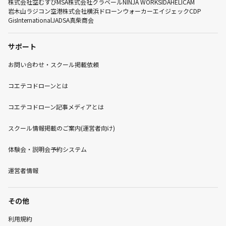
株式会社空むすび
MSA
株式会社クラベール
NINJA WORKS
IDA
HELICAM
岩木山ラジコン空港株式会社
横浜ドローンウォーカー
エイジェック
CDP
GisInternational
JADSA
真柴商会
サポート
お問い合わせ・スクール掲載依頼
コエテコドローンとは
コエテコドローン記事メディアとは
スクール情報掲載のご案内(運営者向け)
体験会・説明会予約システム
運営者情報
その他
利用規約