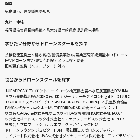
四国
徳島県
香川県
愛媛県
高知県
九州・沖縄
福岡県
佐賀県
長崎県
熊本県
大分県
宮崎県
鹿児島県
沖縄県
学びたい分野からドローンスクールを探す
点検
物流
空撮
土木建設
防犯/警備
農薬散布/農業
基礎知識
測量
水中ドローン
FPVドローン
防災/減災
赤外線カメラ点検・調査
回転翼航空機（ヘリコプター）対応
協会からドローンスクールを探す
JUIDA
DPCA
エアロエントリー
ドローン検定協会
農林水産航空協会
DPA
JMA
ヤマハ発動機
JUAVAC
DEO
石川エナジーリサーチ
ジドコン
Flight PILOT
JULC
JDA
JDC
JDO
スカイピーク
DPTA
SUSC
DBA
TWC
DSC
JDPA
日本航空教育協会
EAMS
株式会社プロクルー
IAU
FREEBIRD
ADA
株式会社ドローンネット
株式会社A-Drone
株式会社ウェスヴィ
FDA
鈴豊精鋼
FDA
株式会社HAAAP
株式会社オートスナック
株式会社イナテックサービス
株式会社TRIPLE7
株式会社プロフェッショナルエフェクト
アイテック
MDA
ドローンラウンジ ジュピター
PDM
一般社団法人ゼロムスジャパン
サイポート株式会社
JUVA
株式会社ダイヤサービス
株式会社コモレビデザイン