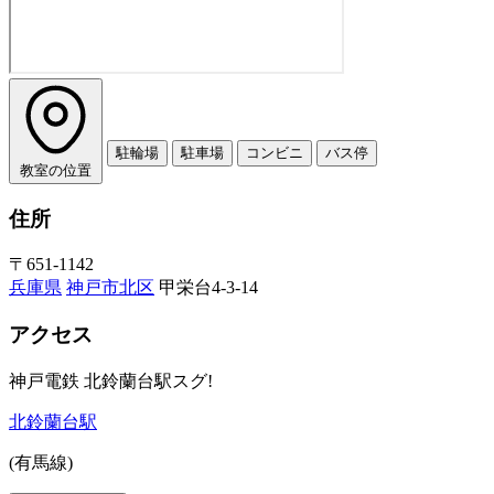
駐輪場
駐車場
コンビニ
バス停
教室の位置
住所
〒651-1142
兵庫県
神戸市北区
甲栄台4-3-14
アクセス
神戸電鉄 北鈴蘭台駅スグ!
北鈴蘭台駅
(有馬線)