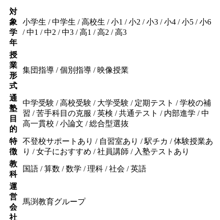
対
象
小学生 / 中学生 / 高校生 / 小1 / 小2 / 小3 / 小4 / 小5 / 小6
学
/ 中1 / 中2 / 中3 / 高1 / 高2 / 高3
年
授
業
集団指導 / 個別指導 / 映像授業
形
式
通
中学受験 / 高校受験 / 大学受験 / 定期テスト / 学校の補
塾
習 / 苦手科目の克服 / 英検 / 共通テスト / 内部進学 / 中
目
高一貫校 / 小論文 / 総合型選抜
的
特
不登校サポートあり / 自習室あり / 駅チカ / 体験授業あ
徴
り / 女子におすすめ / 社員講師 / 入塾テストあり
教
国語 / 算数 / 数学 / 理科 / 社会 / 英語
科
運
営
馬渕教育グループ
会
社