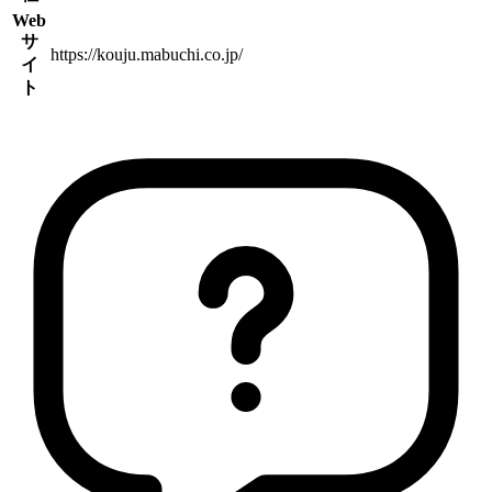
Web
サ
https://kouju.mabuchi.co.jp/
イ
ト