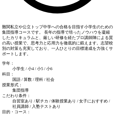
難関私立や公立トップ中学への合格を目指す小学生のための
集団指導コースです。 長年の指導で培ったノウハウを凝縮
したカリキュラムと、厳しい研修を経たプロ講師陣による質
の高い授業で、思考力と応用力を徹底的に鍛えます。志望校
別の対策も充実しており、一人ひとりの目標達成を力強くサ
ポートします。
学年：
小学生 / 小4 / 小5 / 小6
科目：
国語 / 算数 / 理科 / 社会
授業形式：
集団指導
こだわり条件：
自習室あり / 駅チカ / 体験授業あり / 女子におすすめ /
社員講師 / 入塾テストあり
目的・コース：