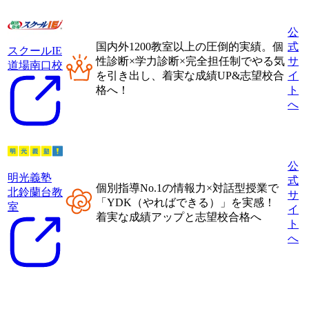
公
国内外1200教室以上
の圧倒的実績。
個
式
スクールIE
性診断×学力診断×完全担任制
でやる気
サ
道場南口校
を引き出し、着実な成績UP&志望校合
イ
格へ！
ト
へ
公
明光義塾
式
個別指導No.1の情報力×対話型授業
で
北鈴蘭台教
サ
「
YDK（やればできる）
」を実感！
室
イ
着実な成績アップと志望校合格へ
ト
へ