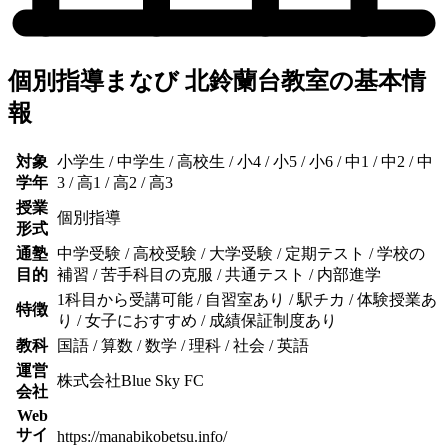
個別指導まなび 北鈴蘭台教室の基本情
報
対象
小学生 / 中学生 / 高校生 / 小4 / 小5 / 小6 / 中1 / 中2 / 中
学年
3 / 高1 / 高2 / 高3
授業
個別指導
形式
通塾
中学受験 / 高校受験 / 大学受験 / 定期テスト / 学校の
目的
補習 / 苦手科目の克服 / 共通テスト / 内部進学
1科目から受講可能 / 自習室あり / 駅チカ / 体験授業あ
特徴
り / 女子におすすめ / 成績保証制度あり
教科
国語 / 算数 / 数学 / 理科 / 社会 / 英語
運営
株式会社Blue Sky FC
会社
Web
サイ
https://manabikobetsu.info/