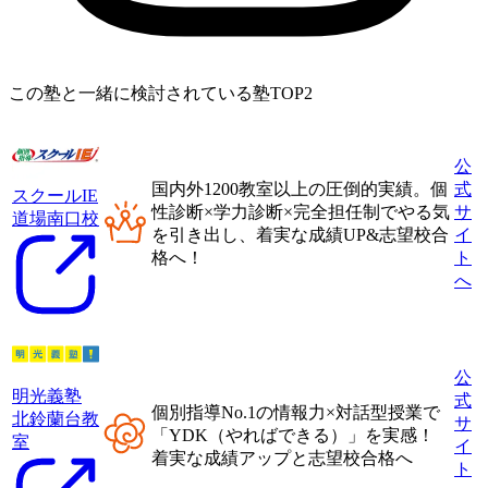
この塾と一緒に検討されている塾TOP2
公
国内外1200教室以上
の圧倒的実績。
個
式
スクールIE
性診断×学力診断×完全担任制
でやる気
サ
道場南口校
を引き出し、着実な成績UP&志望校合
イ
格へ！
ト
へ
公
明光義塾
式
個別指導No.1の情報力×対話型授業
で
北鈴蘭台教
サ
「
YDK（やればできる）
」を実感！
室
イ
着実な成績アップと志望校合格へ
ト