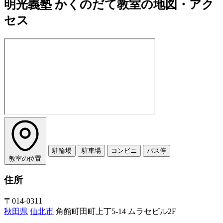
明光義塾 かくのだて教室の地図・アク
セス
駐輪場
駐車場
コンビニ
バス停
教室の位置
住所
〒014-0311
秋田県
仙北市
角館町田町上丁5-14 ムラセビル2F