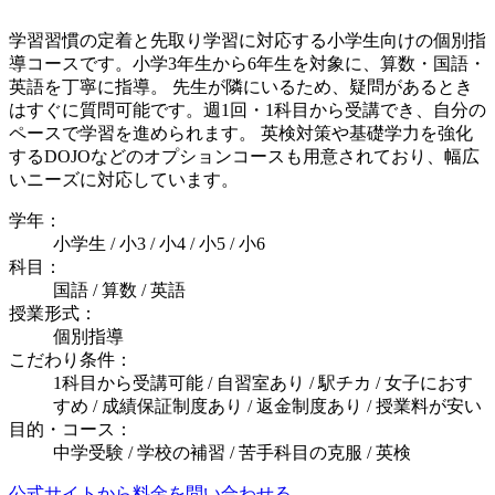
学習習慣の定着と先取り学習に対応する小学生向けの個別指
導コースです。小学3年生から6年生を対象に、算数・国語・
英語を丁寧に指導。 先生が隣にいるため、疑問があるとき
はすぐに質問可能です。週1回・1科目から受講でき、自分の
ペースで学習を進められます。 英検対策や基礎学力を強化
するDOJOなどのオプションコースも用意されており、幅広
いニーズに対応しています。
学年：
小学生 / 小3 / 小4 / 小5 / 小6
科目：
国語 / 算数 / 英語
授業形式：
個別指導
こだわり条件：
1科目から受講可能 / 自習室あり / 駅チカ / 女子におす
すめ / 成績保証制度あり / 返金制度あり / 授業料が安い
目的・コース：
中学受験 / 学校の補習 / 苦手科目の克服 / 英検
公式サイトから料金を問い合わせる