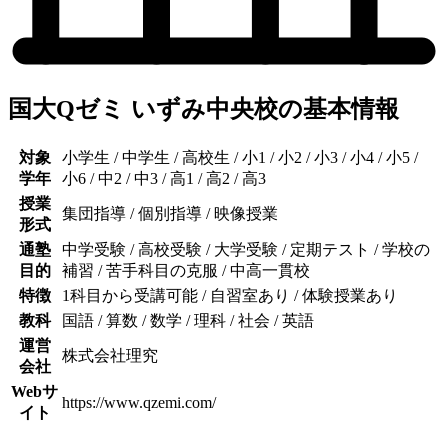
国大Qゼミ いずみ中央校の基本情報
対象
小学生 / 中学生 / 高校生 / 小1 / 小2 / 小3 / 小4 / 小5 /
学年
小6 / 中2 / 中3 / 高1 / 高2 / 高3
授業
集団指導 / 個別指導 / 映像授業
形式
通塾
中学受験 / 高校受験 / 大学受験 / 定期テスト / 学校の
目的
補習 / 苦手科目の克服 / 中高一貫校
特徴
1科目から受講可能 / 自習室あり / 体験授業あり
教科
国語 / 算数 / 数学 / 理科 / 社会 / 英語
運営
株式会社理究
会社
Webサ
https://www.qzemi.com/
イト