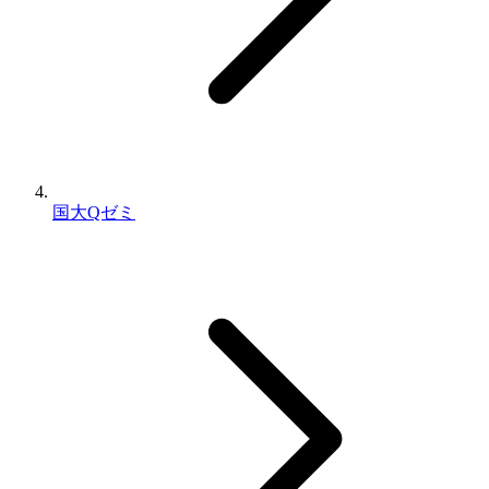
国大Qゼミ