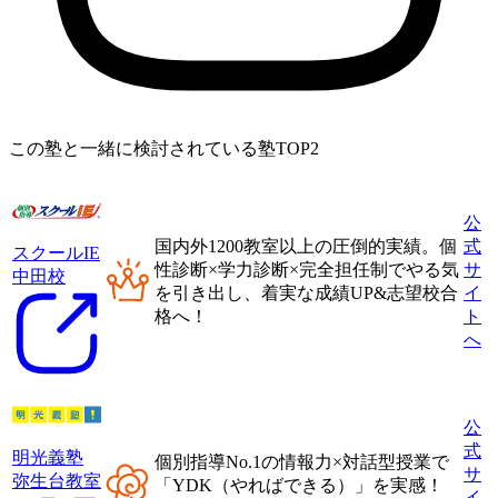
この塾と一緒に検討されている塾TOP2
公
国内外1200教室以上
の圧倒的実績。
個
式
スクールIE
性診断×学力診断×完全担任制
でやる気
サ
中田校
を引き出し、着実な成績UP&志望校合
イ
格へ！
ト
へ
公
式
明光義塾
個別指導No.1の情報力×対話型授業
で
サ
弥生台教室
「
YDK（やればできる）
」を実感！
イ