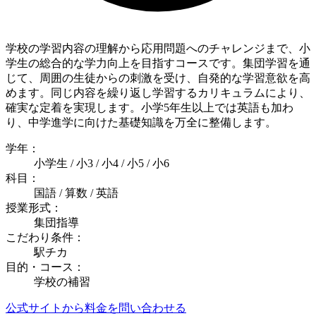
学校の学習内容の理解から応用問題へのチャレンジまで、小
学生の総合的な学力向上を目指すコースです。集団学習を通
じて、周囲の生徒からの刺激を受け、自発的な学習意欲を高
めます。同じ内容を繰り返し学習するカリキュラムにより、
確実な定着を実現します。小学5年生以上では英語も加わ
り、中学進学に向けた基礎知識を万全に整備します。
学年：
小学生 / 小3 / 小4 / 小5 / 小6
科目：
国語 / 算数 / 英語
授業形式：
集団指導
こだわり条件：
駅チカ
目的・コース：
学校の補習
公式サイトから料金を問い合わせる