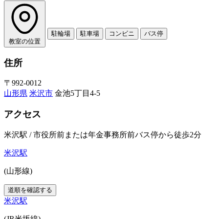
駐輪場
駐車場
コンビニ
バス停
教室の位置
住所
〒992-0012
山形県
米沢市
金池5丁目4-5
アクセス
米沢駅 / 市役所前または年金事務所前バス停から徒歩2分
米沢駅
(山形線)
道順を確認する
米沢駅
(JR米坂線)